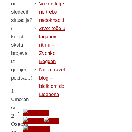
Vreme koje
od
ne treba
sledećih
nadoknaditi
situacija?
Život teče u
(
laganom
koristi
ritmu –
skalu
Zvonko
brojeva
Bogdan
iz
Not a travel
gornjeg
blog –
popisa…)
biciklom do
1
Lisabona
Umoran
si
2
Osećaš