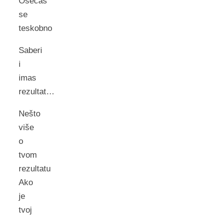
Osećaš
se
teskobno
Saberi
i
imas
rezultat…
Nešto
više
o
tvom
rezultatu
Ako
je
tvoj