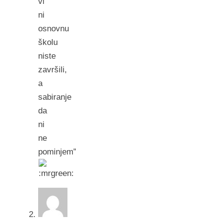
vi
ni
osnovnu
školu
niste
završili,
a
sabiranje
da
ni
ne
pominjem”