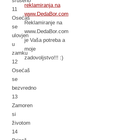
srušeno
reklamiranja na
11
www.DedaBor.com
Osećaš
Reklamiranje na
se
www.DedaBor.com
ulovjen
je Vaša potreba a
u
moje
zamku
zadovoljstvo!!! :)
12
Osećaš
se
bezvredno
13
Zamoren
si
životom
14