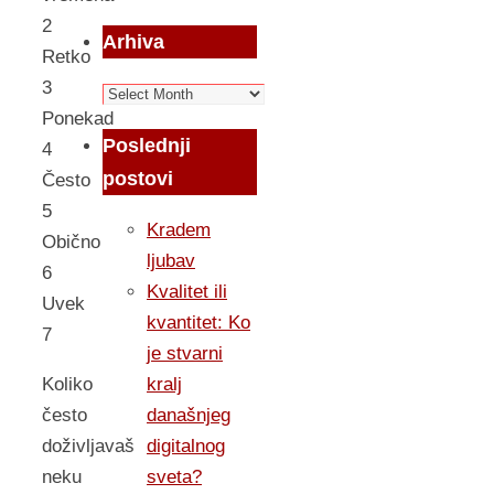
2
Arhiva
Retko
3
Arhiva
Ponekad
Poslednji
4
postovi
Često
5
Kradem
Obično
ljubav
6
Kvalitet ili
Uvek
kvantitet: Ko
7
je stvarni
kralj
Koliko
današnjeg
često
digitalnog
doživljavaš
sveta?
neku