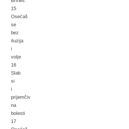
Brineš
15
Osećaš
se
bez
iluzija
i
volje
16
Slab
si
i
prijemčiv
na
bolesti
17