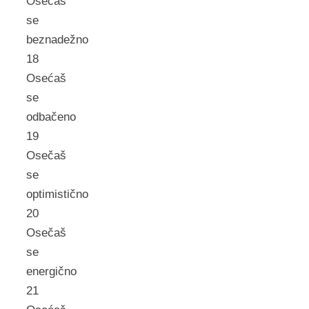
Osećaš
se
beznadežno
18
Osećaš
se
odbačeno
19
Osečaš
se
optimistično
20
Osečaš
se
energično
21