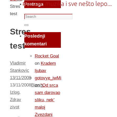
Pretraga
Stres
test
Search
for:
Search
Stres
Poslednji
test
komentari
Rocket Goal
Vladimir
on
Kradem
Stankovic
ljubav
13/11/2008
gotovye_iwMi
13/11/2008
Biznis
,
on
“Od srca
Izlog
,
sam darovao
Zdrav
sliku, nek’
zivot
maloj
Zvezdani