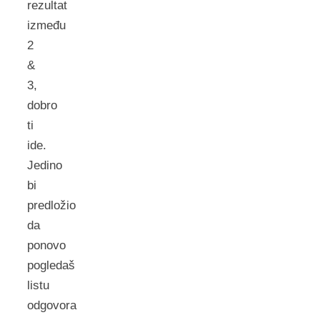
rezultat
između
2
&
3,
dobro
ti
ide.
Jedino
bi
predložio
da
ponovo
pogledaš
listu
odgovora