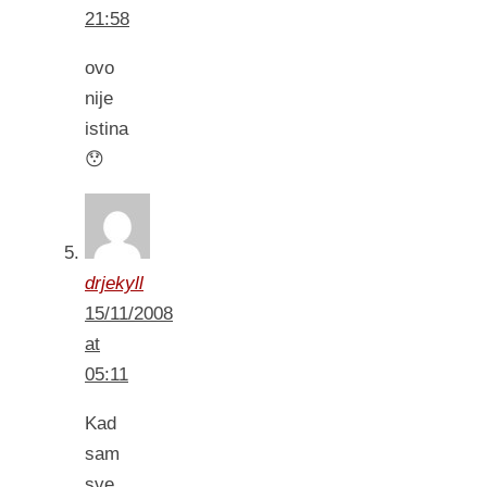
21:58
ovo
nije
istina
😯
drjekyll
15/11/2008
at
05:11
Kad
sam
sve