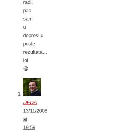
radi,
pao
sam
u
depresiju
posle
rezultata…
lol
😀
DEDA
13/11/2008
at
19:59