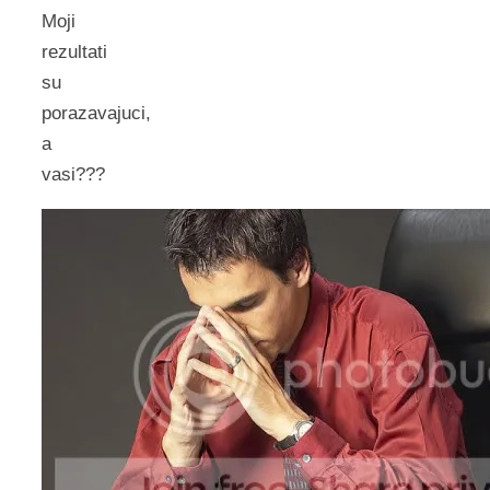
Moji
rezultati
su
porazavajuci,
a
vasi???