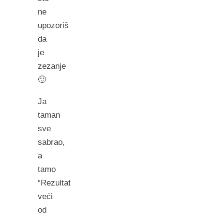
ne
upozoriš
da
je
zezanje
🙂
Ja
taman
sve
sabrao,
a
tamo
“Rezultat
veći
od