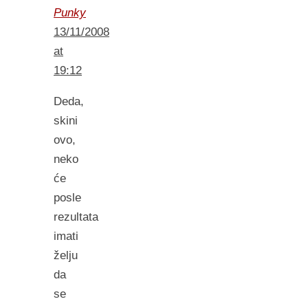
Punky
13/11/2008
at
19:12
Deda,
skini
ovo,
neko
će
posle
rezultata
imati
želju
da
se