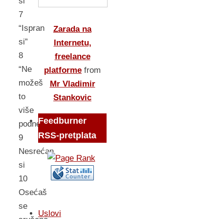
si
7
“Ispran
Zarada na
si”
Internetu,
8
freelance
“Ne
platforme
from
možeš
Mr Vladimir
to
Stankovic
više
Feedburner
podneti”
RSS-pretplata
9
Nesrećan
si
10
Osećaš
se
Uslovi