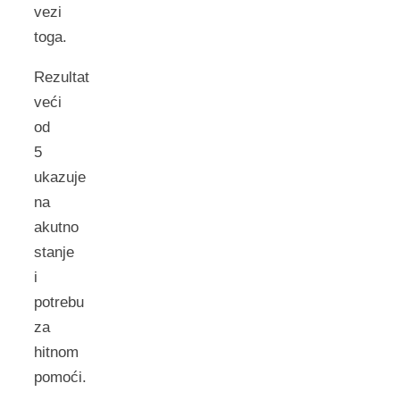
vezi
toga.
Rezultat
veći
od
5
ukazuje
na
akutno
stanje
i
potrebu
za
hitnom
pomoći.