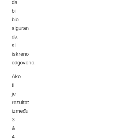
da
bi
bio
siguran
da
si
iskreno
odgovorio.
Ako
ti
je
rezultat
između
3
&
4,