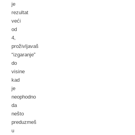
je
rezultat
veći
od
4,
proživljavaš
“izgaranje”
do
visine
kad
je
neophodno
da
nešto
preduzmeš
u