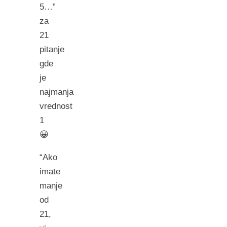
5…”
za
21
pitanje
gde
je
najmanja
vrednost
1
😀
“Ako
imate
manje
od
21,