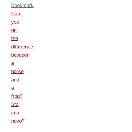
Bookmark
.
Can
you
tell
the
difference
between
a
horse
and
a
frog?
Sta
ima
novo?