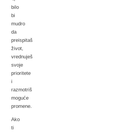
bilo
bi
mudro
da
preispitaš
život,
vrednuješ
svoje
prioritete
i
razmotriš
moguće
promene.
Ako
ti