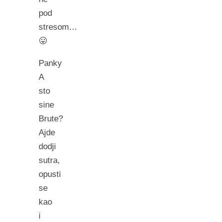
pod
stresom…
😛
Panky
A
sto
sine
Brute?
Ajde
dodji
sutra,
opusti
se
kao
i