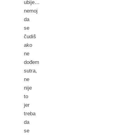
ubije…
nemoj
da
se
čudiš
ako
ne
dođem
sutra,
ne
nije
to
jer
treba
da
se