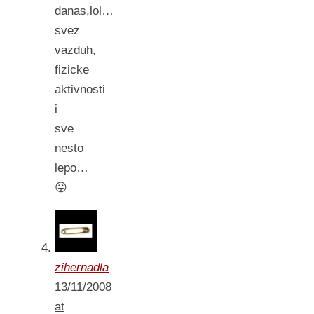
danas,lol…
svez
vazduh,
fizicke
aktivnosti
i
sve
nesto
lepo…
😛
zihernadla
13/11/2008
at