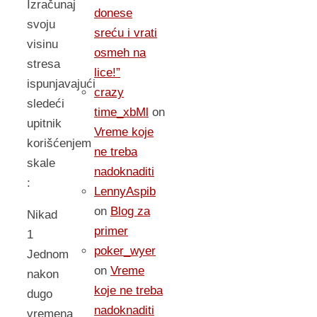
Izračunaj
donese
svoju
sreću i vrati
visinu
osmeh na
stresa
lice!”
ispunjavajući
crazy
sledeći
time_xbMl
on
upitnik
Vreme koje
korišćenjem
ne treba
skale
nadoknaditi
:
LennyAspib
on
Blog za
Nikad
primer
1
poker_wyer
Jednom
on
Vreme
nakon
koje ne treba
dugo
nadoknaditi
vremena