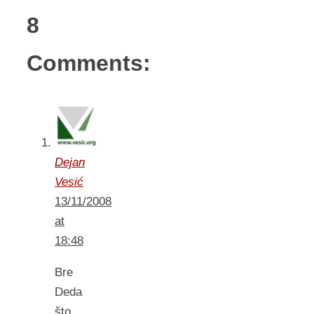
8
Comments:
Dejan
Vesić
13/11/2008
at
18:48
Bre
Deda
što