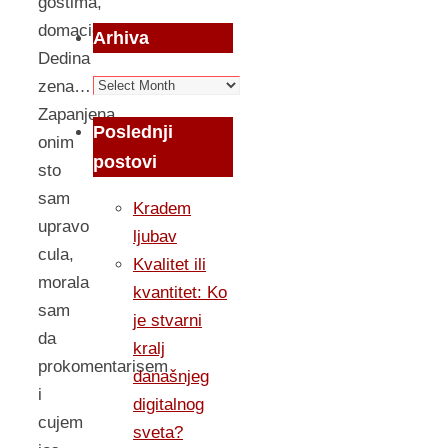
gostima,
domacica-
Arhiva
Dedina
Arhiva
zena…
Zapanjena
Poslednji
onim
postovi
sto
sam
Kradem
upravo
ljubav
cula,
Kvalitet ili
morala
kvantitet: Ko
sam
je stvarni
da
kralj
prokomentarisem
današnjeg
i
digitalnog
cujem
sveta?