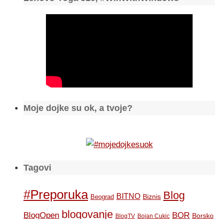
Moje dojke su ok, a tvoje?
Tagovi
#Preporuka
Blog
BITNO
Biznis
Beograd
blogovanje
BOR
BlogOpen
Borsko
BlogTV
Bojan Cukic