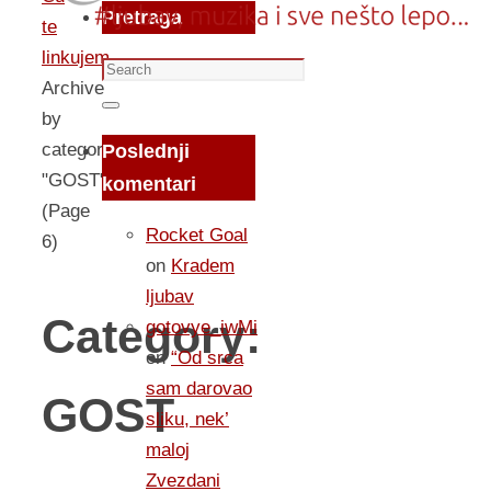
Pretraga
te
linkujem...
Search
Archive
for:
Search
by
category
Poslednji
"GOST"
komentari
(Page
Rocket Goal
6)
on
Kradem
ljubav
Category:
gotovye_iwMi
on
“Od srca
sam darovao
GOST
sliku, nek’
maloj
Zvezdani