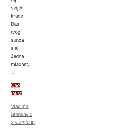
svijet
krade
Bas
tvog
sunca
sjaj
Jedna
mladost,
…
Ceo
tekst
Vladimir
Stankovic
22/02/2008