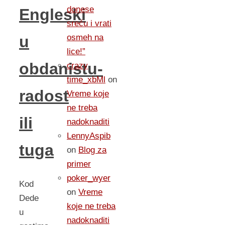
donese
Engleski
sreću i vrati
osmeh na
u
lice!”
obdanistu-
crazy
time_xbMl
on
radost
Vreme koje
ne treba
ili
nadoknaditi
LennyAspib
tuga
on
Blog za
primer
poker_wyer
Kod
on
Vreme
Dede
koje ne treba
u
nadoknaditi