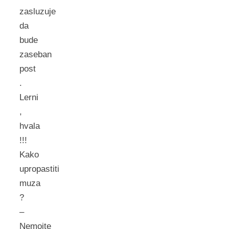
zasluzuje
da
bude
zaseban
post
.
Lerni
,
hvala
!!!
Kako
upropastiti
muza
?
–
Nemojte