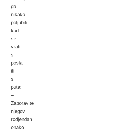
ga
nikako
poljubiti
kad
se
vrati
s
posla
ili
s
puta;
–
Zaboravite
njegov
rodjendan
onako