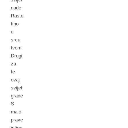
nade
Raste
tiho
u
srcu
tvom
Drugi
za
te
ovaj
svijet
grade
S
malo
prave
istine