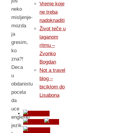
jos
Vreme koje
neko
ne treba
misljenje-
nadoknaditi
mozda
Život teče u
ja
laganom
gresim,
ritmu –
ko
Zvonko
zna?!
Bogdan
Deca
Not a travel
u
blog –
obdanistu
biciklom do
pocela
Lisabona
da
uce
engleski
jezik.