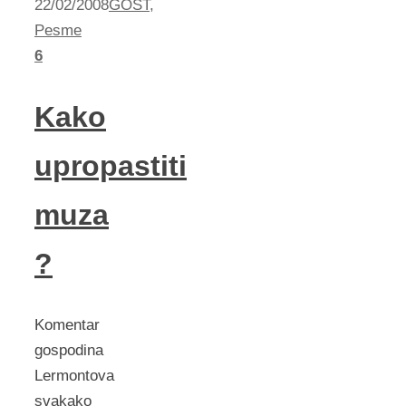
22/02/2008
GOST
,
Pesme
6
Kako
upropastiti
muza
?
Komentar
gospodina
Lermontova
svakako