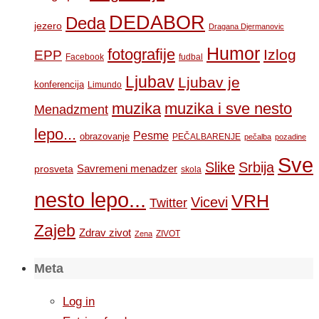
DEDABOR
Deda
jezero
Dragana Djermanovic
Humor
fotografije
Izlog
EPP
Facebook
fudbal
Ljubav
Ljubav je
konferencija
Limundo
muzika
muzika i sve nesto
Menadzment
lepo...
Pesme
obrazovanje
PEČALBARENJE
pečalba
pozadine
Sve
Slike
Srbija
Savremeni menadzer
prosveta
skola
nesto lepo...
VRH
Vicevi
Twitter
Zajeb
Zdrav zivot
ZIVOT
Zena
Meta
Log in