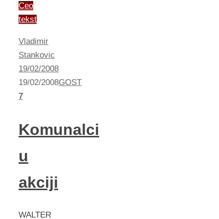
Ceo
tekst
Vladimir
Stankovic
19/02/2008
19/02/2008
GOST
7
Komunalci
u
akciji
WALTER