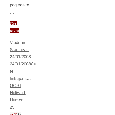
pogledajte
…
Ceo
tekst
Vladimir
Stankovic
24/01/2008
24/01/2008
Cu
te
linkujem...
,
GOST
,
Holiwud
,
Humor
25
«
‹
4
5
6