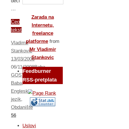
deci
…
Zarada na
Ceo
Internetu,
tekst
freelance
platforme
from
Vladimir
Mr Vladimir
Stankovic
Stankovic
13/03/2008
06/11/2008
Baba
,
Feedburner
GOST
RSS-pretplata
Baba
,
Engleski
jezik
,
Obdanište
56
Uslovi