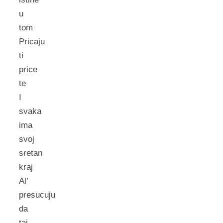
u
tom
Pricaju
ti
price
te
I
svaka
ima
svoj
sretan
kraj
Al’
presucuju
da
taj