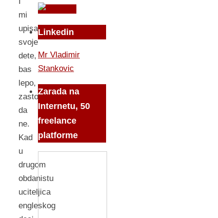
I
mi
upisali
Linkedin
svoje
Mr Vladimir
dete,
Stankovic
bas
lepo,
Zarada na
zasto
Internetu, 50
da
freelance
ne.
platforme
Kad
u
drugom
obdanistu
uciteljica
engleskog