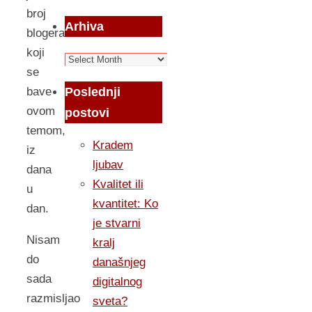
broj
Arhiva
blogera
koji
Arhiva
se
Poslednji
bave
ovom
postovi
temom,
Kradem
iz
ljubav
dana
Kvalitet ili
u
kvantitet: Ko
dan.
je stvarni
Nisam
kralj
do
današnjeg
sada
digitalnog
razmisljao
sveta?