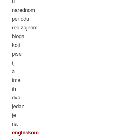
u
narednom
periodu
redizajnom
bloga
koji
pise
(
a
ima
ih
dva-
jedan
je
na
engleskom