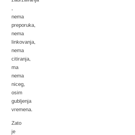
,
nema
preporuka,
nema
linkovanja,
nema
citiranja,
ma
nema
niceg,
osim
gubljenja
vremena.
Zato
je