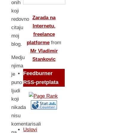
onih
koji
Zarada na
redovno
Internetu,
citaju
freelance
moj
platforme
from
blog.
Mr Vladimir
Medju
Stankovic
njima
Feedburner
je
RSS-pretplata
puno
ljudi
koji
nikada
nisu
komentarisali
Uslovi
na