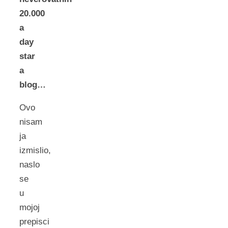
20.000
a
day
star
a
blog…
Ovo
nisam
ja
izmislio,
naslo
se
u
mojoj
prepisci