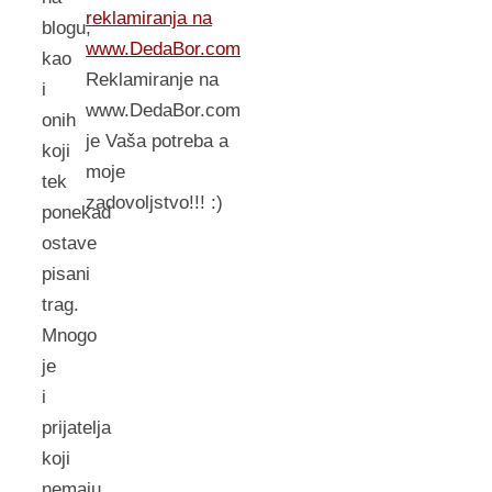
reklamiranja na
blogu,
www.DedaBor.com
kao
Reklamiranje na
i
www.DedaBor.com
onih
je Vaša potreba a
koji
moje
tek
zadovoljstvo!!! :)
ponekad
ostave
pisani
trag.
Mnogo
je
i
prijatelja
koji
nemaju