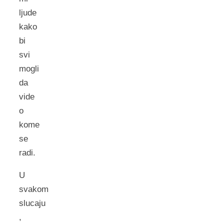
ljude
kako
bi
svi
mogli
da
vide
o
kome
se
radi.
U
svakom
slucaju
,