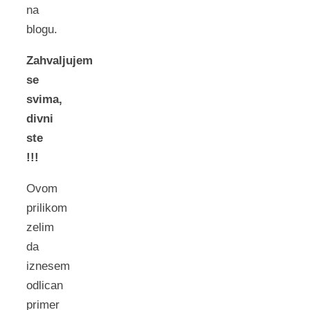
na
blogu.
Zahvaljujem
se
svima,
divni
ste
!!!
Ovom
prilikom
zelim
da
iznesem
odlican
primer