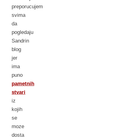
preporucujem
svima
da
pogledaju
Sandrin
blog
jer
ima
puno
pametnih
stvari
iz
kojih
se
moze
dosta