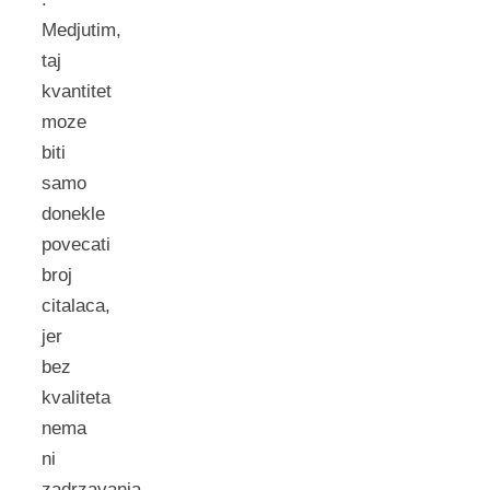
Medjutim,
taj
kvantitet
moze
biti
samo
donekle
povecati
broj
citalaca,
jer
bez
kvaliteta
nema
ni
zadrzavanja