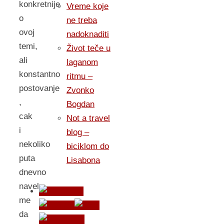
konkretnije
Vreme koje
o
ne treba
ovoj
nadoknaditi
temi,
Život teče u
ali
laganom
konstantno
ritmu –
postovanje
Zvonko
,
Bogdan
cak
Not a travel
i
blog –
nekoliko
biciklom do
puta
Lisabona
dnevno
navelo
me
da