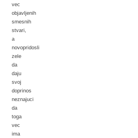
vec
objavljenih
smesnih
stvari,
a
novopridosli
zele
da
daju
svoj
doprinos
neznajuci
da
toga
vec
ima