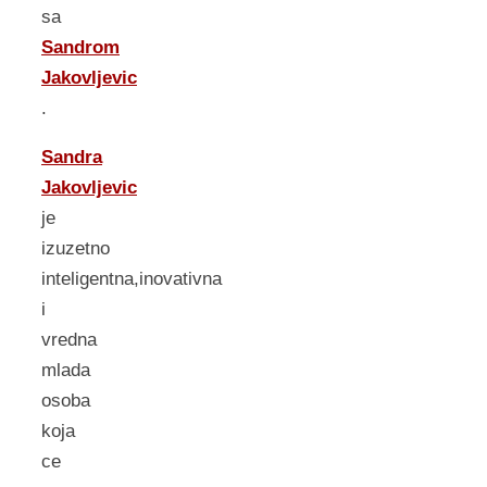
sa
Sandrom
Jakovljevic
.
Sandra
Jakovljevic
je
izuzetno
inteligentna,inovativna
i
vredna
mlada
osoba
koja
ce