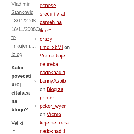
Vladimir
donese
Stankovic
sreću i vrati
18/11/2008
osmeh na
18/11/2008
Cu
lice!”
te
crazy
linkujem...
,
time_xbMl
on
Izlog
Vreme koje
ne treba
Kako
nadoknaditi
povecati
LennyAspib
broj
on
Blog za
citalaca
primer
na
poker_wyer
blogu?
on
Vreme
koje ne treba
Veliki
nadoknaditi
je