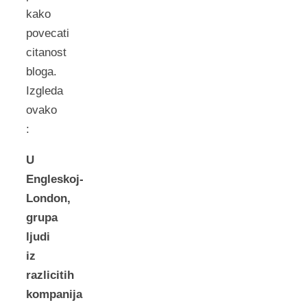
kako
povecati
citanost
bloga.
Izgleda
ovako
:
U
Engleskoj-
London,
grupa
ljudi
iz
razlicitih
kompanija