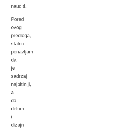
nauciti.
Pored
ovog
predloga,
stalno
ponavljam
da
je
sadrzaj
najbitiniji,
a
da
delom
i
dizajn