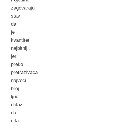
zagovaraju
stav
da
je
kvantitet
najbitniji,
jer
preko
pretrazivaca
najveci
broj
ljudi
dolazi
da
cita
.