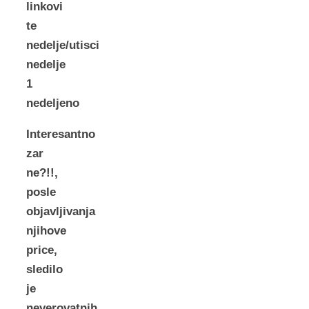
linkovi
te
nedelje/utisci
nedelje
1
nedeljeno
Interesantno
zar
ne?!!,
posle
objavljivanja
njihove
price,
sledilo
je
neverovatnih