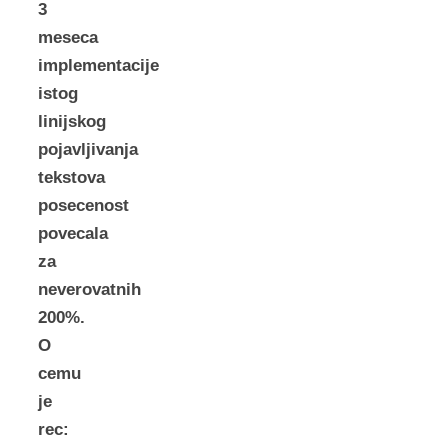
3
meseca
implementacije
istog
linijskog
pojavljivanja
tekstova
posecenost
povecala
za
neverovatnih
200%.
O
cemu
je
rec: