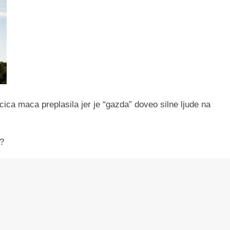
ica maca preplasila jer je “gazda” doveo silne ljude na
…
e?