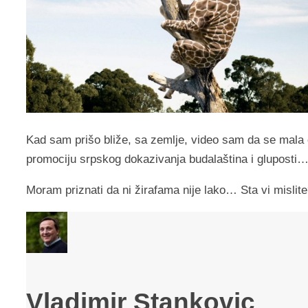
Kad sam prišo bliže, sa zemlje, video sam da se mala c
promociju srpskog dokazivanja budalaština i gluposti
Moram priznati da ni žirafama nije lako… Sta vi mislit
Vladimir Stankovic