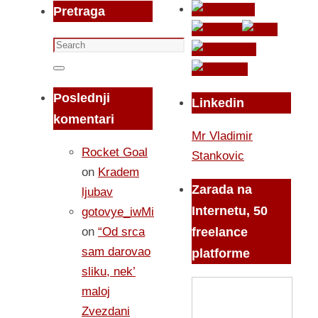
Pretraga
Search
for:
Search
Poslednji
Linkedin
komentari
Mr Vladimir
Rocket Goal
Stankovic
on
Kradem
Zarada na
ljubav
Internetu, 50
gotovye_iwMi
on
“Od srca
freelance
sam darovao
platforme
sliku, nek’
maloj
Zvezdani