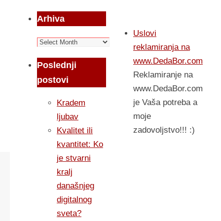
Arhiva
Uslovi
Arhiva
reklamiranja na
www.DedaBor.com
Poslednji
Reklamiranje na
postovi
www.DedaBor.com
je Vaša potreba a
Kradem
moje
ljubav
zadovoljstvo!!! :)
Kvalitet ili
kvantitet: Ko
je stvarni
kralj
današnjeg
digitalnog
sveta?