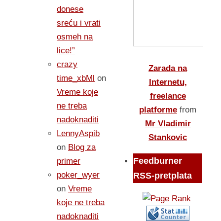
donese
sreću i vrati
osmeh na
lice!”
crazy
Zarada na
time_xbMl
on
Internetu,
Vreme koje
freelance
ne treba
platforme
from
nadoknaditi
Mr Vladimir
LennyAspib
Stankovic
on
Blog za
Feedburner
primer
poker_wyer
RSS-pretplata
on
Vreme
koje ne treba
nadoknaditi