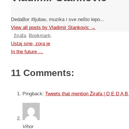
DedaBor #ljubav, muzika i sve nešto lepo...
View all posts by Vladimir Stankovic
→
žirafa
.
Bookmark
.
Ustaj sine, zora je
In the future …
11 Comments:
Pingback:
Tweets that mention Žirafa | D E D A 
Vihor