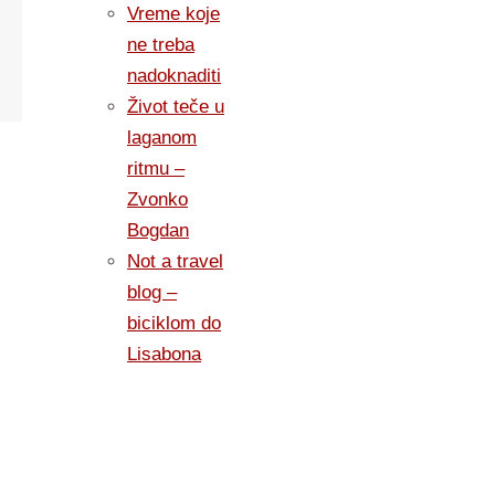
Vreme koje
ne treba
nadoknaditi
Život teče u
laganom
ritmu –
Zvonko
Bogdan
Not a travel
blog –
biciklom do
Lisabona