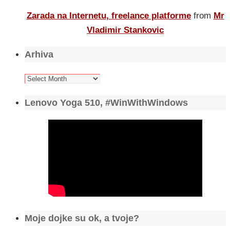
Zarada na Internetu, freelance platforme
from
Mr
Vladimir Stankovic
Arhiva
Arhiva
Lenovo Yoga 510, #WinWithWindows
Moje dojke su ok, a tvoje?