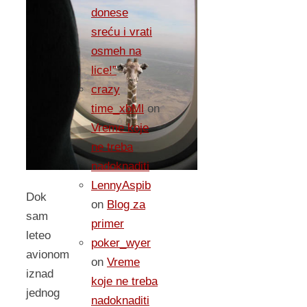
donese
sreću i vrati
osmeh na
lice!”
crazy
time_xbMl
on
Vreme koje
ne treba
nadoknaditi
LennyAspib
Dok
on
Blog za
sam
primer
leteo
poker_wyer
avionom
on
Vreme
iznad
koje ne treba
jednog
nadoknaditi