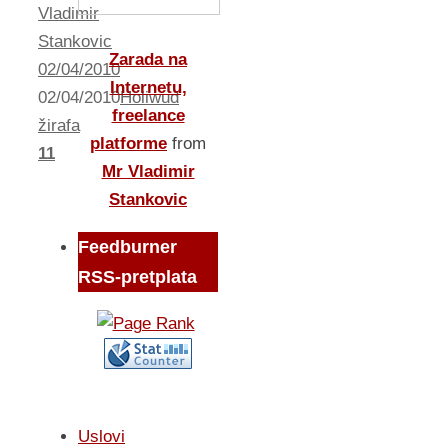
Vladimir
Stankovic
Zarada na
02/04/2010
Internetu,
02/04/2010
Holiwud
freelance
žirafa
platforme
from
11
Mr Vladimir
Stankovic
Feedburner
RSS-pretplata
Uslovi