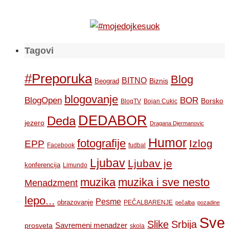
Tagovi
#Preporuka
Blog
BITNO
Biznis
Beograd
blogovanje
BOR
BlogOpen
Borsko
BlogTV
Bojan Cukic
DEDABOR
Deda
jezero
Dragana Djermanovic
Humor
fotografije
Izlog
EPP
Facebook
fudbal
Ljubav
Ljubav je
konferencija
Limundo
muzika
muzika i sve nesto
Menadzment
lepo...
Pesme
obrazovanje
PEČALBARENJE
pečalba
pozadine
Sve
Slike
Srbija
Savremeni menadzer
prosveta
skola