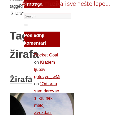
Pretraga
tagged
"žirafa"
Search
for:
Search
Tag:
Poslednji
komentari
žirafa
Rocket Goal
on
Kradem
ljubav
gotovye_iwMi
Žirafa
on
“Od srca
sam darovao
sliku, nek’
maloj
Zvezdani