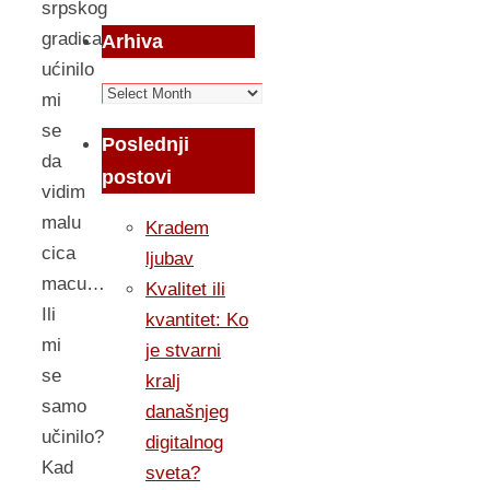
srpskog
gradica
Arhiva
ućinilo
Arhiva
mi
se
Poslednji
da
postovi
vidim
malu
Kradem
cica
ljubav
macu…
Kvalitet ili
Ili
kvantitet: Ko
mi
je stvarni
se
kralj
samo
današnjeg
učinilo?
digitalnog
Kad
sveta?