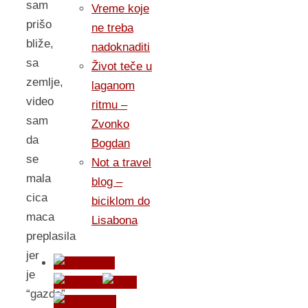
sam
Vreme koje
prišo
ne treba
bliže,
nadoknaditi
sa
Život teče u
zemlje,
laganom
video
ritmu –
sam
Zvonko
da
Bogdan
se
Not a travel
mala
blog –
cica
biciklom do
maca
Lisabona
preplasila
jer
je
“gazda”