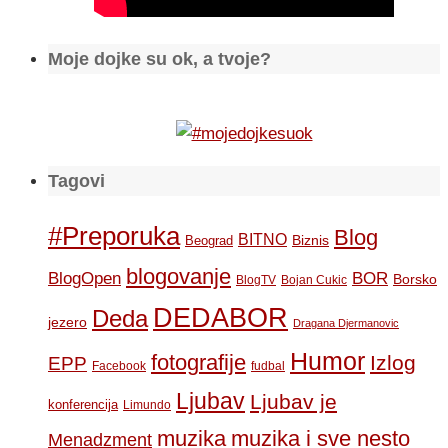
Moje dojke su ok, a tvoje?
Tagovi
#Preporuka
Blog
BITNO
Biznis
Beograd
blogovanje
BOR
BlogOpen
Borsko
BlogTV
Bojan Cukic
DEDABOR
Deda
jezero
Dragana Djermanovic
Humor
fotografije
Izlog
EPP
Facebook
fudbal
Ljubav
Ljubav je
konferencija
Limundo
muzika
muzika i sve nesto
Menadzment