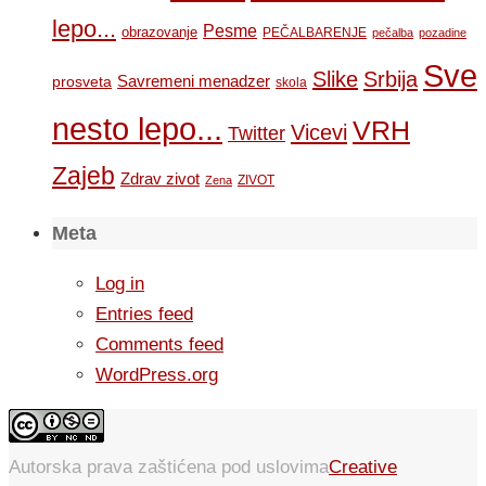
lepo...
Pesme
obrazovanje
PEČALBARENJE
pečalba
pozadine
Sve
Slike
Srbija
Savremeni menadzer
prosveta
skola
nesto lepo...
VRH
Vicevi
Twitter
Zajeb
Zdrav zivot
ZIVOT
Zena
Meta
Log in
Entries feed
Comments feed
WordPress.org
Autorska prava zaštićena pod uslovima
Creative