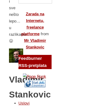
i
sve
Zarada na
nešto
Internetu,
lepo…
freelance
u
platforme
from
razlikama
Mr Vladimir
😛
Stankovic
Feedburner
RSS-pretplata
Vladimir
Stankovic
Uslovi