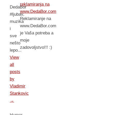
reklamiranja na
DedaBor
www.DedaBor.com
#ljubav,
Reklamiranje na
muzika
www.DedaBor.com
i
je Vaša potreba a
sve
moje
nešto
zadovoljstvo!!! :)
lepo...
View
all
posts
by
Vladimir
Stankovic
→
Humor
,