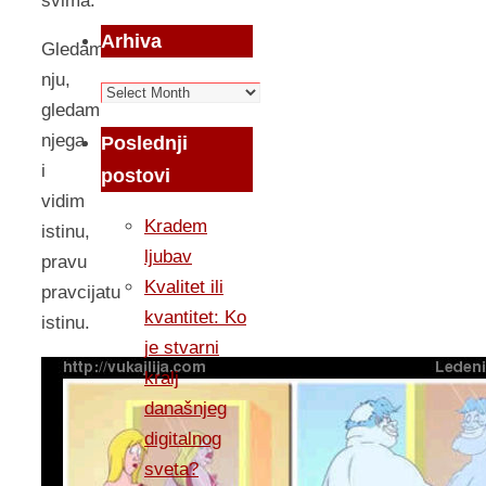
svima.
Arhiva
Gledam
nju,
Arhiva
gledam
njega
Poslednji
i
postovi
vidim
Kradem
istinu,
ljubav
pravu
Kvalitet ili
pravcijatu
kvantitet: Ko
istinu.
je stvarni
kralj
današnjeg
digitalnog
sveta?