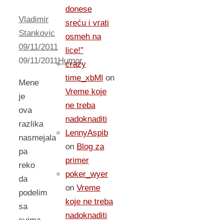
donese
Vladimir
sreću i vrati
Stankovic
osmeh na
09/11/2011
lice!”
09/11/2011
Humor
crazy
time_xbMl
on
Mene
Vreme koje
je
ne treba
ova
nadoknaditi
razlika
LennyAspib
nasmejala
on
Blog za
pa
primer
reko
poker_wyer
da
on
Vreme
podelim
koje ne treba
sa
nadoknaditi