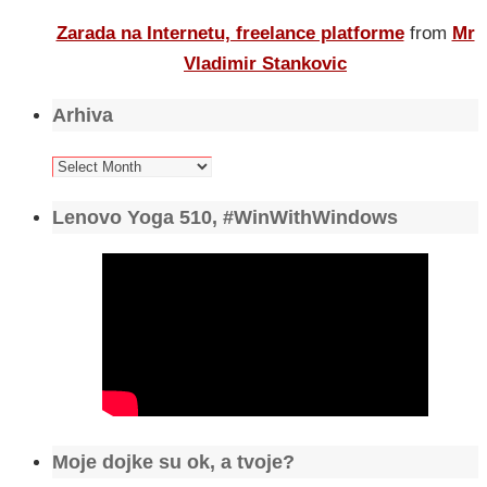
Zarada na Internetu, freelance platforme
from
Mr
Vladimir Stankovic
Arhiva
Arhiva
Lenovo Yoga 510, #WinWithWindows
Moje dojke su ok, a tvoje?