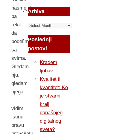
nasmejala
Arhiva
pa
reko
Arhiva
da
Poslednji
podelim
postovi
sa
svima.
Kradem
Gledam
ljubav
nju,
Kvalitet ili
gledam
kvantitet: Ko
njega
je stvarni
i
kralj
vidim
današnjeg
istinu,
digitalnog
pravu
sveta?
pravcijatu