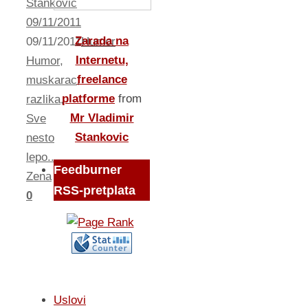
Stankovic
09/11/2011
Zarada na
09/11/2011
Humor
Internetu,
Humor
,
freelance
muskarac
,
platforme
from
razlika
,
Mr Vladimir
Sve
Stankovic
nesto
lepo...
,
Feedburner
Zena
RSS-pretplata
0
Uslovi