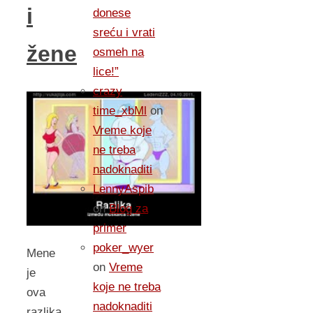
i
donese
sreću i vrati
žene
osmeh na
lice!”
crazy
time_xbMl
on
Vreme koje
ne treba
nadoknaditi
LennyAspib
on
Blog za
primer
poker_wyer
Mene
on
Vreme
je
koje ne treba
ova
nadoknaditi
razlika