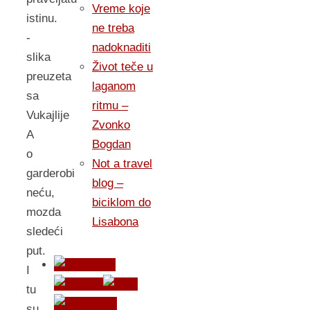
Vreme koje
istinu.
ne treba
-
nadoknaditi
slika
Život teče u
preuzeta
laganom
sa
ritmu –
Vukajlije
Zvonko
A
Bogdan
o
Not a travel
garderobi
blog –
neću,
biciklom do
mozda
Lisabona
sledeći
put.
I
tu
su