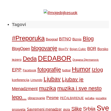
Tagovi
#Preporuka
Blog
BITNO
Biznis
Beograd
blogovanje
BOR
BlogOpen
Borsko
BlogTV
Bojan Cukic
DEDABOR
Deda
jezero
Dragana Djermanovic
Humor
fotografije
Izlog
EPP
Facebook
fudbal
Ljubav
Ljubav je
konferencija
Limundo
muzika
muzika i sve nesto
Menadzment
lepo...
Pesme
obrazovanje
PEČALBARENJE
pečalba
pozadine
Sve
Slike
Srbija
Savremeni menadzer
prosveta
skola