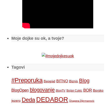
Moje dojke su ok, a tvoje?
Tagovi
#Preporuka
Blog
BITNO
Biznis
Beograd
blogovanje
BOR
BlogOpen
Borsko
BlogTV
Bojan Cukic
DEDABOR
Deda
jezero
Dragana Djermanovic