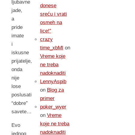
ljubavne
donese
jade,
sreću i vrati
a
osmeh na
pride
lice!”
imate
crazy
i
time_xbMl
on
iskusne
Vreme koje
prijatelje,
ne treba
onda
nadoknaditi
nije
LennyAspib
lose
on
Blog za
poslusati
primer
“dobre”
poker_wyer
savete…
on
Vreme
koje ne treba
Evo
nadoknaditi
jednog