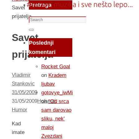
Pretraga
Savet
prijatelja
Search
for:
Search
Savet
Poslednji
prijatelja
komentari
Rocket Goal
Vladimir
on
Kradem
Stankovic
ljubav
31/05/2009
gotovye_iwMi
31/05/2009
Holiwud
,
on
“Od srca
Humor
sam darovao
sliku, nek’
Kad
maloj
imate
Zvezdani