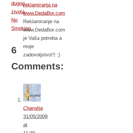
dugog
reklamiranja na
zivota
www.DedaBor.com
No
Reklamiranje na
Smoking
www.DedaBor.com
je Vaša potreba a
moje
6
zadovoljstvo!!! :)
Comments:
Charolija
31/05/2009
at