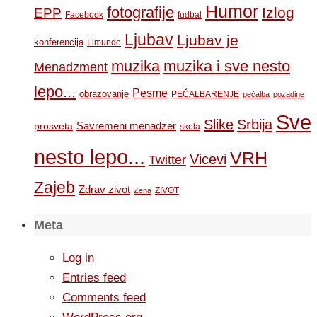
Humor
fotografije
Izlog
EPP
Facebook
fudbal
Ljubav
Ljubav je
konferencija
Limundo
muzika
muzika i sve nesto
Menadzment
lepo...
Pesme
obrazovanje
PEČALBARENJE
pečalba
pozadine
Sve
Slike
Srbija
Savremeni menadzer
prosveta
skola
nesto lepo...
VRH
Vicevi
Twitter
Zajeb
Zdrav zivot
ZIVOT
Zena
Meta
Log in
Entries feed
Comments feed