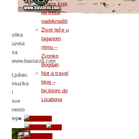
Vreme koje
ne treba
nadoknaditi
Život teče u
slika
laganom
uzeta
ritmu –
sa
Zvonko
www.bastarzll.com
Bogdan
Not a travel
Ljubav,
blog –
muzika
biciklom do
i
Lisabona
sve
nesto
lepo…