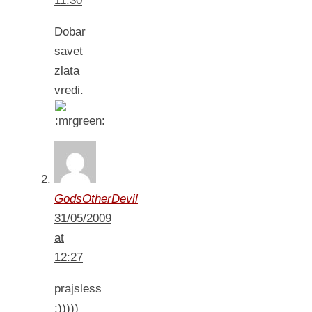
11:30
Dobar
savet
zlata
vredi.
GodsOtherDevil
31/05/2009
at
12:27
prajsless
:)))))