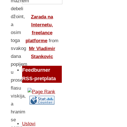
maznem
debeli
džoint,
Zarada na
a
Internetu,
osim
freelance
toga
platforme
from
svakog
Mr Vladimir
dana
Stankovic
popijem
Feedburner
u
RSS-pretplata
proseku
flasu
viskija,
a
hranim
se
Uslovi