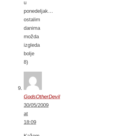
u
ponedeljak…
ostalim
danima
možda
izgleda
bolje
8)
GodsOtherDevil
30/05/2009
at
18:09
Kažem