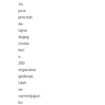
Ja
juce
procitah
da
tajna
dugog
zivota
lezi
u
200
orgazama
godisnje.
Ubih
se
razmisljajuci
ko