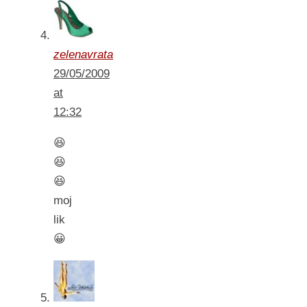
zelenavrata
29/05/2009
at
12:32
😆
😆
😆
moj
lik
😀