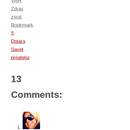
VRH
,
Zdrav
zivot
.
Bookmark
.
5
Dolara
Savet
prijatelja
13
Comments: