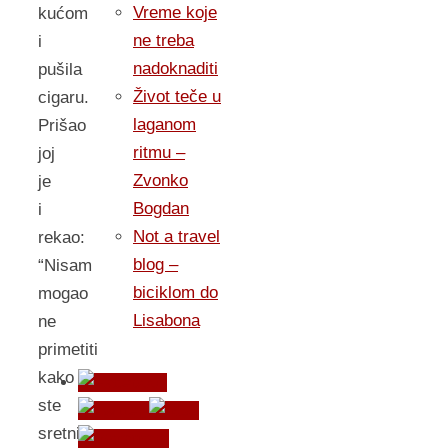
Vreme koje
kućom
ne treba
i
nadoknaditi
pušila
Život teče u
cigaru.
laganom
Prišao
ritmu –
joj
Zvonko
je
Bogdan
i
Not a travel
rekao:
blog –
“Nisam
biciklom do
mogao
Lisabona
ne
primetiti
kako
ste
sretni!