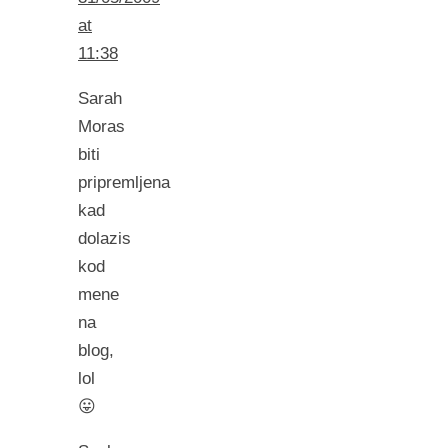
at
11:38
Sarah
Moras
biti
pripremljena
kad
dolazis
kod
mene
na
blog,
lol
😛