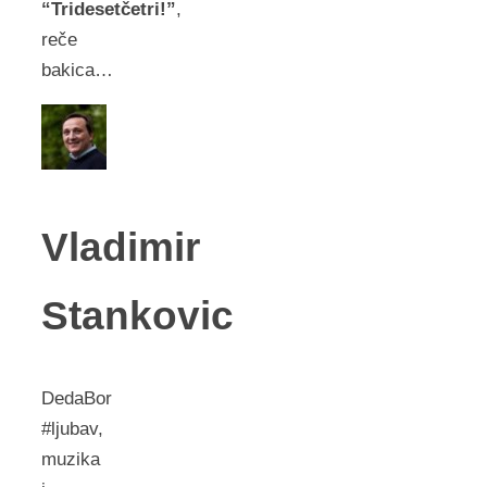
“Tridesetčetri!”
,
reče
bakica…
Vladimir
Stankovic
DedaBor
#ljubav,
muzika