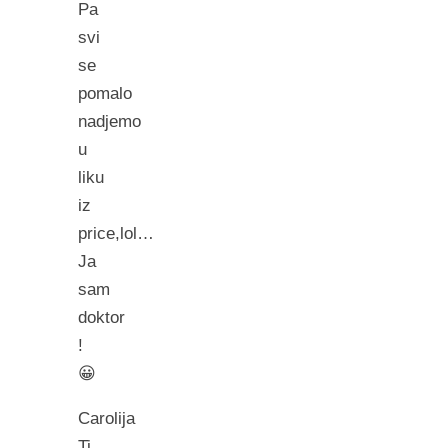
Pa
svi
se
pomalo
nadjemo
u
liku
iz
price,lol…
Ja
sam
doktor
!
😀
Carolija
Ti