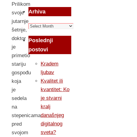
Prilikom
Arhiva
svoje
jutarnje
Arhiva
šetnje,
doktor
Poslednji
je
postovi
primetio
Kradem
stariju
ljubav
gospođu
Kvalitet ili
koja
kvantitet: Ko
je
je stvarni
sedela
kralj
na
današnjeg
stepenicama
digitalnog
pred
sveta?
svojom