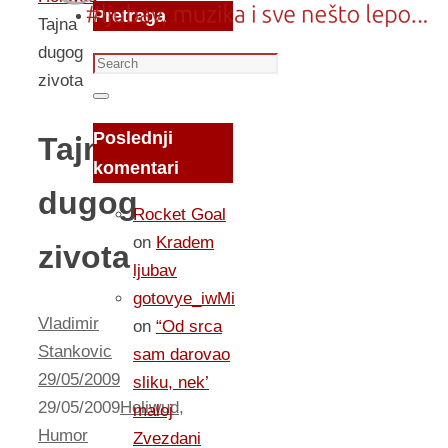
Pretraga
Tajna
dugog
Search
zivota
for:
Search
Poslednji
Tajna
komentari
dugog
Rocket Goal
on
Kradem
zivota
ljubav
gotovye_iwMi
Vladimir
on
“Od srca
Stankovic
sam darovao
29/05/2009
sliku, nek’
29/05/2009
Holiwud
,
maloj
Humor
Zvezdani