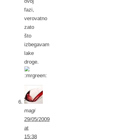
ovoj
fazi,
verovatno
zato
što
izbegavam
lake
droge.
magi
29/05/2009
at
15:38