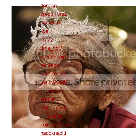
donese
sreću i vrati
osmeh na
lice!”
crazy
time_xbMl
on
Vreme koje
ne treba
nadoknaditi
LennyAspib
on
Blog za
primer
poker_wyer
on
Vreme
koje ne treba
nadoknaditi