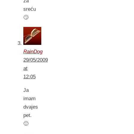
za
sreću
🙄
RainDog
29/05/2009
at
12:05
Ja
imam
dvajes
pet.
🙂