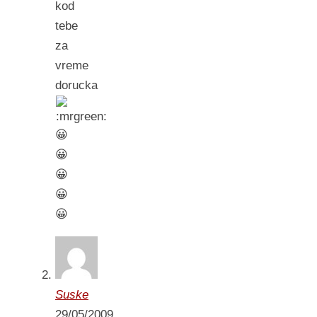
kod
tebe
za
vreme
dorucka
😀
😀
😀
😀
😀
Suske
29/05/2009