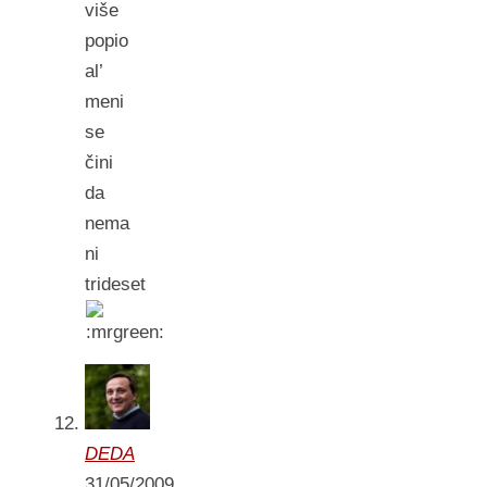
više
popio
al’
meni
se
čini
da
nema
ni
trideset
DEDA
31/05/2009