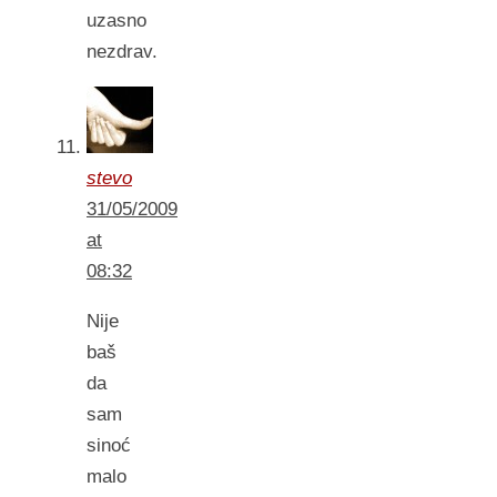
uzasno
nezdrav.
stevo
31/05/2009
at
08:32
Nije
baš
da
sam
sinoć
malo