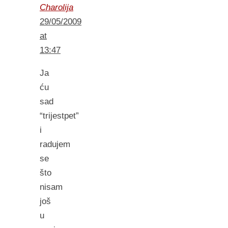
Charolija
29/05/2009
at
13:47
Ja
ću
sad
“trijestpet”
i
radujem
se
što
nisam
još
u