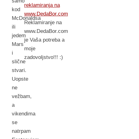
samo
reklamiranja na
kod
www.DedaBor.com
McDonaldsa
Reklamiranje na
ili
www.DedaBor.com
jedem
je Vaša potreba a
Mars
moje
i
zadovoljstvo!!! :)
slične
stvari.
Uopste
ne
vežbam,
a
vikendima
se
natrpam