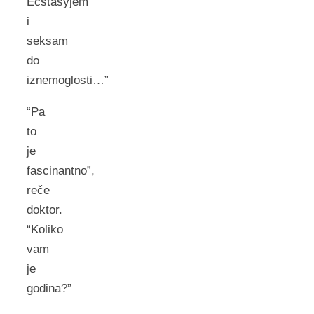
Ecstasyjem
i
seksam
do
iznemoglosti…”
“Pa
to
je
fascinantno”,
reče
doktor.
“Koliko
vam
je
godina?”