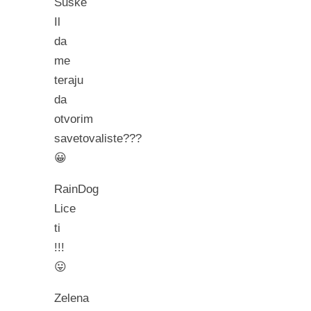
Suske
Il
da
me
teraju
da
otvorim
savetovaliste???
😀
RainDog
Lice
ti
!!!
😛
Zelena