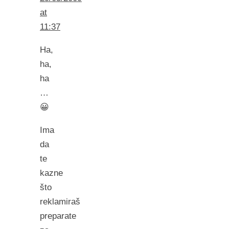
at
11:37
Ha,
ha,
ha
…
😀
Ima
da
te
kazne
što
reklamiraš
preparate