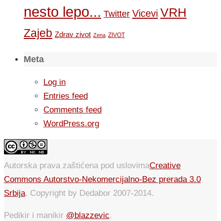
nesto lepo...
VRH
Vicevi
Twitter
Zajeb
Zdrav zivot
ZIVOT
Zena
Meta
Log in
Entries feed
Comments feed
WordPress.org
Autorska prava zaštićena pod uslovima
Creative
Commons Autorstvo-Nekomercijalno-Bez prerada 3.0
Srbija
. Copyright by Dedabor 2007-2014.
Pedikir i manikir
@blazzevic
.