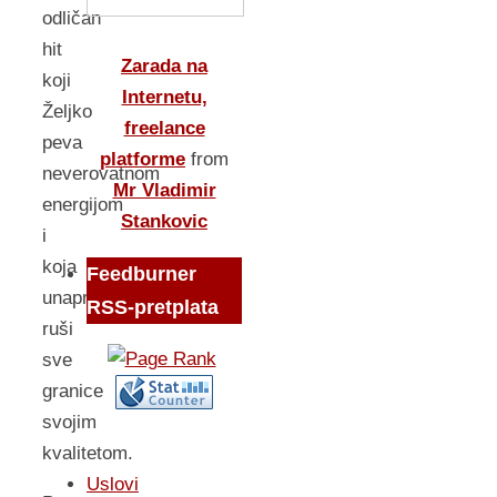
odličan
hit
Zarada na
koji
Internetu,
Željko
freelance
peva
platforme
from
neverovatnom
Mr Vladimir
energijom
Stankovic
i
koja
Feedburner
unapred
RSS-pretplata
ruši
sve
granice
svojim
kvalitetom.
Uslovi