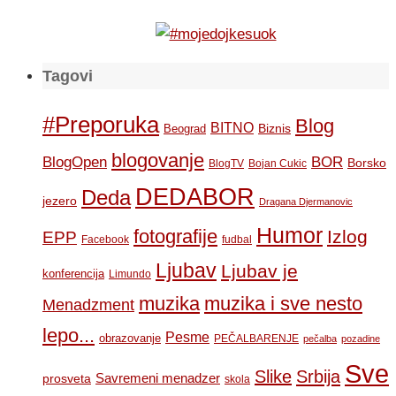
Tagovi
#Preporuka
Blog
BITNO
Biznis
Beograd
blogovanje
BOR
BlogOpen
Borsko
BlogTV
Bojan Cukic
DEDABOR
Deda
jezero
Dragana Djermanovic
Humor
fotografije
Izlog
EPP
Facebook
fudbal
Ljubav
Ljubav je
konferencija
Limundo
muzika
muzika i sve nesto
Menadzment
lepo...
Pesme
obrazovanje
PEČALBARENJE
pečalba
pozadine
Sve
Slike
Srbija
Savremeni menadzer
prosveta
skola