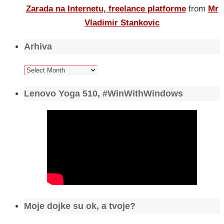
Zarada na Internetu, freelance platforme
from
Mr
Vladimir Stankovic
Arhiva
Arhiva
Lenovo Yoga 510, #WinWithWindows
Moje dojke su ok, a tvoje?