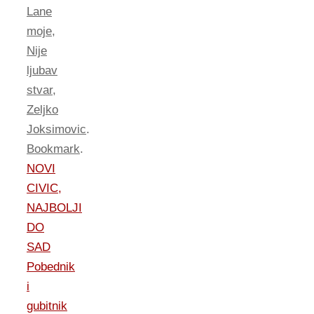
Lane
moje
,
Nije
ljubav
stvar
,
Zeljko
Joksimovic
.
Bookmark
.
NOVI
CIVIC,
NAJBOLJI
DO
SAD
Pobednik
i
gubitnik