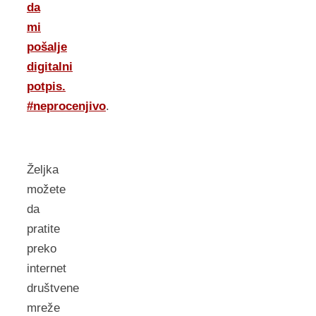
da
mi
pošalje
digitalni
potpis.
#neprocenjivo
.
Željka
možete
da
pratite
preko
internet
društvene
mreže