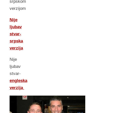
srpskom
verzijom
Nije
ljubav
stvar-
srpska
verzija
Nije
ljubav
stvar-
engleska
verzija