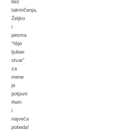
bez
takmičenja,
Željko
i
pesma
“Nije
ljubav
stvar”
za
mene
je
potpuni
#win
i
najveća
pobeda!