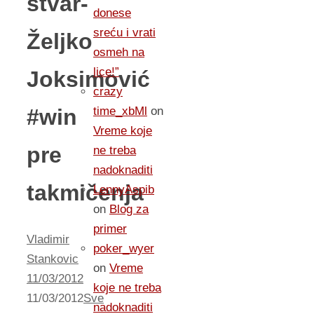
stvar-
donese
sreću i vrati
Željko
osmeh na
lice!”
Joksimović
crazy
#win
time_xbMl
on
Vreme koje
pre
ne treba
nadoknaditi
takmičenja
LennyAspib
on
Blog za
primer
Vladimir
poker_wyer
Stankovic
on
Vreme
11/03/2012
koje ne treba
11/03/2012
Sve
nadoknaditi