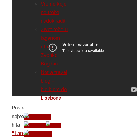
Vreme koje
ne treba
nadoknaditi
Život teče u
laganom
ritmu –
Zvonko
Bogdan
Not a travel
blog –
biciklom do
Lisabona
Posle
največeg
hita
“Lane