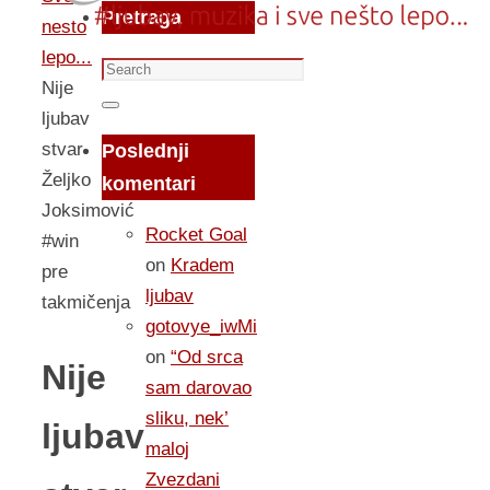
Pretraga
nesto
lepo...
Search
Nije
for:
Search
ljubav
stvar-
Poslednji
Željko
komentari
Joksimović
Rocket Goal
#win
on
Kradem
pre
ljubav
takmičenja
gotovye_iwMi
on
“Od srca
Nije
sam darovao
sliku, nek’
ljubav
maloj
Zvezdani