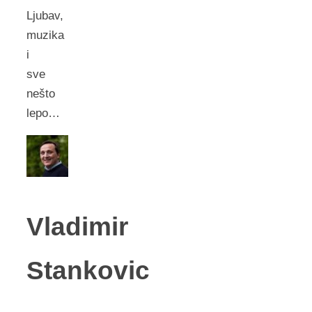
Ljubav,
muzika
i
sve
nešto
lepo…
Vladimir
Stankovic