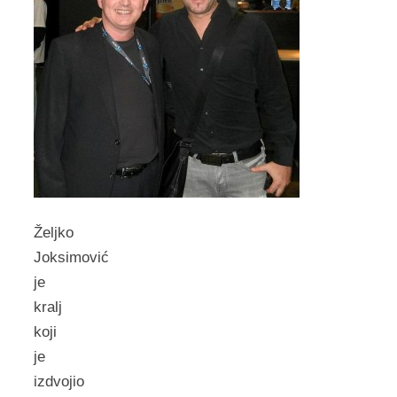
Željko
Joksimović
je
kralj
koji
je
izdvojio