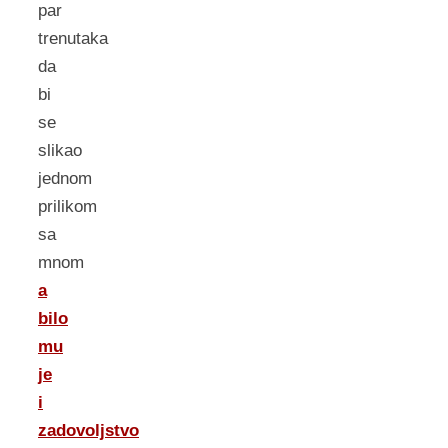
par
trenutaka
da
bi
se
slikao
jednom
prilikom
sa
mnom
a
bilo
mu
je
i
zadovoljstvo