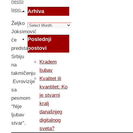
nesto
lepo...
Arhiva
Željko
Arhiva
Joksimović
Poslednji
će
postovi
predstavljati
Srbiju
Kradem
na
ljubav
takmičenju
Kvalitet ili
Evrovizije
kvantitet: Ko
sa
je stvarni
pesmom
kralj
“Nije
današnjeg
ljubav
digitalnog
stvar”.
sveta?