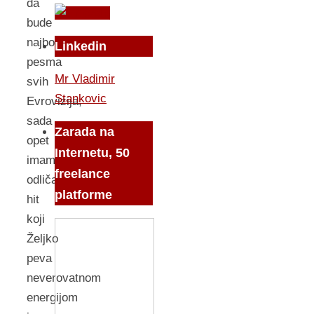
da
bude
najbolja
Linkedin
pesma
Mr Vladimir
svih
Stankovic
Evrovizija,
sada
Zarada na
opet
Internetu, 50
imamo
freelance
odličan
platforme
hit
koji
Željko
peva
neverovatnom
energijom