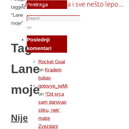
Pretraga
tagged
"Lane
Search
moje"
for:
Search
Poslednji
Tag:
komentari
Rocket Goal
Lane
on
Kradem
ljubav
moje
gotovye_iwMi
on
“Od srca
sam darovao
sliku, nek’
Nije
maloj
Zvezdani