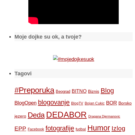
Moje dojke su ok, a tvoje?
Tagovi
#Preporuka
Blog
BITNO
Biznis
Beograd
blogovanje
BOR
BlogOpen
Borsko
BlogTV
Bojan Cukic
DEDABOR
Deda
jezero
Dragana Djermanovic
Humor
fotografije
Izlog
EPP
Facebook
fudbal