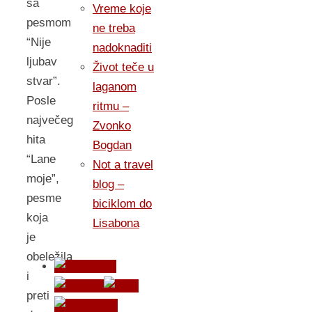
sa
Vreme koje
pesmom
ne treba
“Nije
nadoknaditi
ljubav
Život teče u
stvar”.
laganom
Posle
ritmu –
največeg
Zvonko
hita
Bogdan
“Lane
Not a travel
moje”,
blog –
pesme
biciklom do
koja
Lisabona
je
obeležila
i
preti