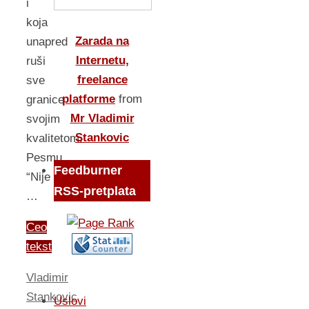
i
koja
Zarada na
unapred
Internetu,
ruši
freelance
sve
platforme
from
granice
Mr Vladimir
svojim
Stankovic
kvalitetom.
Pesmu
Feedburner
“Nije
RSS-pretplata
…
Ceo
tekst
Vladimir
Stankovic
Uslovi