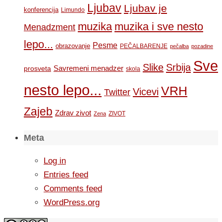
Ljubav
Ljubav je
konferencija
Limundo
muzika
muzika i sve nesto
Menadzment
lepo...
Pesme
obrazovanje
PEČALBARENJE
pečalba
pozadine
Sve
Slike
Srbija
Savremeni menadzer
prosveta
skola
nesto lepo...
VRH
Vicevi
Twitter
Zajeb
Zdrav zivot
ZIVOT
Zena
Meta
Log in
Entries feed
Comments feed
WordPress.org