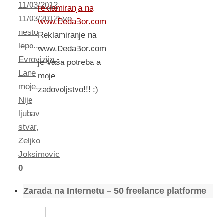
11/03/2012
reklamiranja na
11/03/2012
Sve
www.DedaBor.com
nesto
Reklamiranje na
lepo...
www.DedaBor.com
Evrovizija
,
je Vaša potreba a
Lane
moje
moje
,
zadovoljstvo!!! :)
Nije
ljubav
stvar
,
Zeljko
Joksimovic
0
Zarada na Internetu – 50 freelance platforme