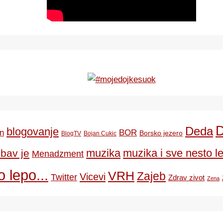
Deda
blogovanje
BOR
n
Borsko jezero
BlogTV
Bojan Cukic
ubav je
muzika
muzika i sve nesto le
Menadzment
 lepo...
VRH
Zajeb
Vicevi
Twitter
Zdrav zivot
Zena