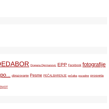
DEDABOR
fotografije
EPP
Facebook
Dragana Djermanovic
po...
Pesme
prosveta
obrazovanje
PEČALBARENJE
pečalba
pozadine
ZIVOT