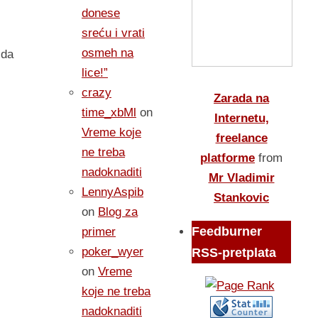
donese
sreću i vrati
osmeh na
 da
lice!”
crazy
Zarada na
time_xbMl
on
Internetu,
Vreme koje
freelance
ne treba
platforme
from
nadoknaditi
Mr Vladimir
LennyAspib
Stankovic
on
Blog za
Feedburner
primer
poker_wyer
RSS-pretplata
on
Vreme
koje ne treba
nadoknaditi