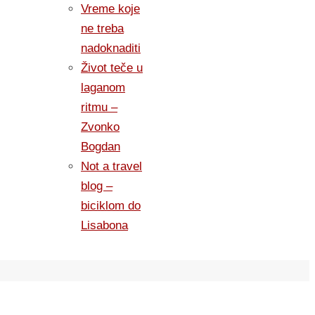
Vreme koje
ne treba
nadoknaditi
Život teče u
laganom
ritmu –
Zvonko
Bogdan
Not a travel
blog –
biciklom do
Lisabona