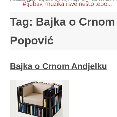
Tag:
Bajka o Crnom 
Popović
Bajka o Crnom Andjelku