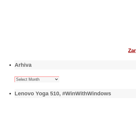
Zar
Arhiva
Arhiva
Lenovo Yoga 510, #WinWithWindows