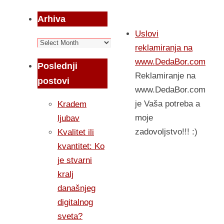
Arhiva
Uslovi
Arhiva
reklamiranja na
www.DedaBor.com
Poslednji
Reklamiranje na
postovi
www.DedaBor.com
je Vaša potreba a
Kradem
moje
ljubav
zadovoljstvo!!! :)
Kvalitet ili
kvantitet: Ko
je stvarni
kralj
današnjeg
digitalnog
sveta?