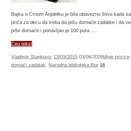
Bajka o Crnom Anjdelku je bila obavezno štivo kada sam
priča za decu da treba da pišu domaće zadatke i da vežb
piše domaće i ponavljao je 100 puta. …
Ceo tekst
Vladimir Stankovic
13/03/2015
03/06/2026
Moje pricice
domaći zadatak
,
Narodna biblioteka Bor
16