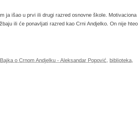
 ja išao u prvi ili drugi razred osnovne škole. Motivaciona
aju ili će ponavljati razred kao Crni Andjelko. On nije hteo
Bajka o Crnom Andjelku - Aleksandar Popović
,
biblioteka
,