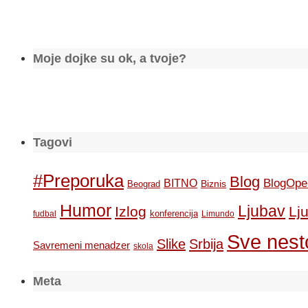
Moje dojke su ok, a tvoje?
Tagovi
#Preporuka
Blog
BlogOpe
BITNO
Biznis
Beograd
Humor
Ljubav
Izlog
Lj
konferencija
fudbal
Limundo
Sve nesto
Slike
Srbija
Savremeni menadzer
skola
Meta