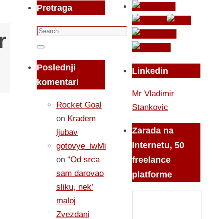
Pretraga
Search
r
for:
Search
Poslednji
Linkedin
komentari
Mr Vladimir
Rocket Goal
Stankovic
on
Kradem
Zarada na
ljubav
Internetu, 50
gotovye_iwMi
on
“Od srca
freelance
sam darovao
platforme
sliku, nek’
maloj
Zvezdani