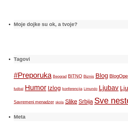
Moje dojke su ok, a tvoje?
Tagovi
#Preporuka
Blog
BlogOpe
BITNO
Biznis
Beograd
Humor
Ljubav
Izlog
Lj
konferencija
fudbal
Limundo
Sve nesto
Slike
Srbija
Savremeni menadzer
skola
Meta