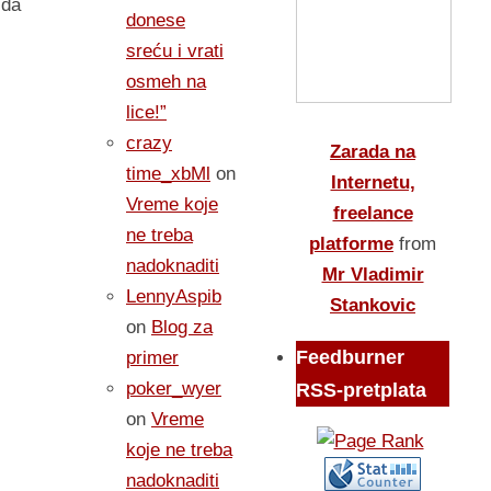
 da
donese
sreću i vrati
osmeh na
lice!”
crazy
Zarada na
time_xbMl
on
Internetu,
Vreme koje
freelance
ne treba
platforme
from
nadoknaditi
Mr Vladimir
LennyAspib
Stankovic
on
Blog za
Feedburner
primer
poker_wyer
RSS-pretplata
on
Vreme
koje ne treba
nadoknaditi