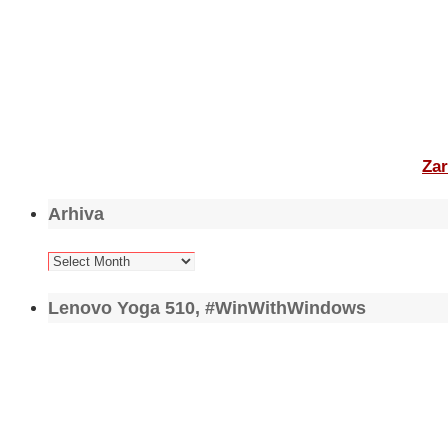
Zar
Arhiva
Arhiva
Lenovo Yoga 510, #WinWithWindows