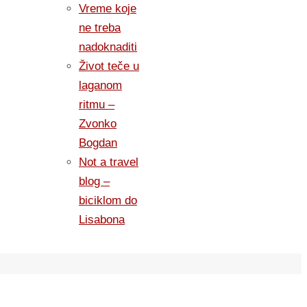
Vreme koje
ne treba
nadoknaditi
Život teče u
laganom
ritmu –
Zvonko
Bogdan
Not a travel
blog –
biciklom do
Lisabona