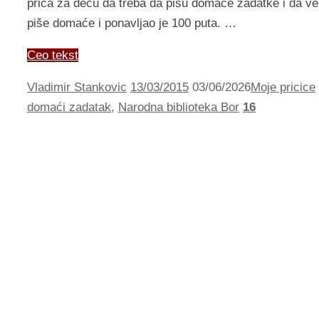
priča za decu da treba da pišu domaće zadatke i da vežb
piše domaće i ponavljao je 100 puta. …
Ceo tekst
Vladimir Stankovic
13/03/2015
03/06/2026
Moje pricice
domaći zadatak
,
Narodna biblioteka Bor
16