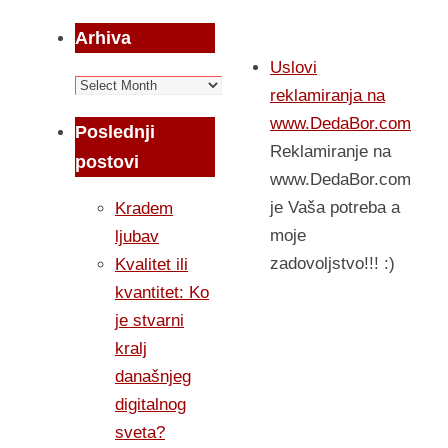
Arhiva
Uslovi
Arhiva
reklamiranja na
www.DedaBor.com
Poslednji
Reklamiranje na
postovi
www.DedaBor.com
je Vaša potreba a
Kradem
moje
ljubav
zadovoljstvo!!! :)
Kvalitet ili
kvantitet: Ko
je stvarni
kralj
današnjeg
digitalnog
sveta?