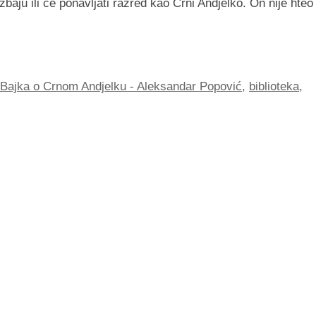
aju ili će ponavljati razred kao Crni Andjelko. On nije hteo
Bajka o Crnom Andjelku - Aleksandar Popović
,
biblioteka
,