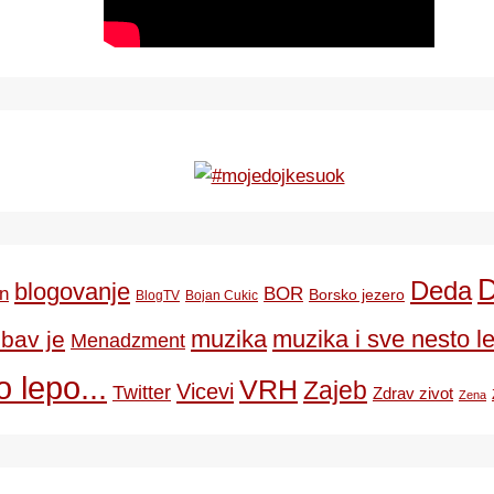
Deda
blogovanje
BOR
n
Borsko jezero
BlogTV
Bojan Cukic
ubav je
muzika
muzika i sve nesto le
Menadzment
 lepo...
VRH
Zajeb
Vicevi
Twitter
Zdrav zivot
Zena