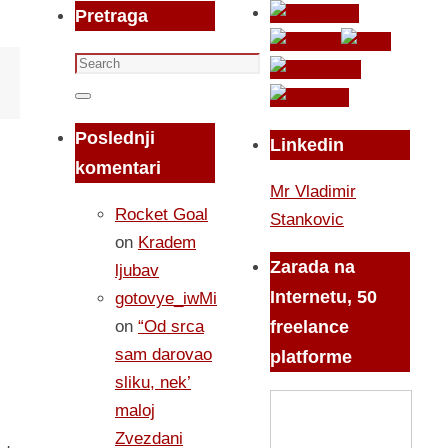
Pretraga
Search
for:
Search
Poslednji
Linkedin
komentari
Mr Vladimir
Rocket Goal
Stankovic
on
Kradem
Zarada na
ljubav
Internetu, 50
gotovye_iwMi
on
“Od srca
freelance
sam darovao
platforme
sliku, nek’
maloj
Zvezdani