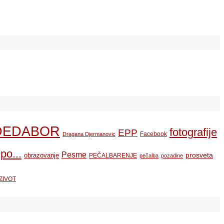
DEDABOR
fotografije
EPP
Facebook
Dragana Djermanovic
po...
Pesme
prosveta
obrazovanje
PEČALBARENJE
pečalba
pozadine
ZIVOT