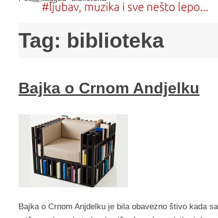
Tag:
biblioteka
Bajka o Crnom Andjelku
Bajka o Crnom Anjdelku je bila obavezno štivo kada sam