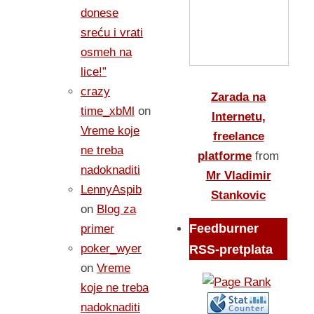
donese
sreću i vrati
osmeh na
lice!”
crazy
Zarada na
time_xbMl
on
Internetu,
Vreme koje
freelance
ne treba
platforme
from
nadoknaditi
Mr Vladimir
LennyAspib
Stankovic
on
Blog za
Feedburner
primer
poker_wyer
RSS-pretplata
on
Vreme
koje ne treba
nadoknaditi