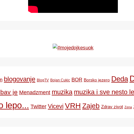
Deda
blogovanje
BOR
n
Borsko jezero
BlogTV
Bojan Cukic
ubav je
muzika
muzika i sve nesto le
Menadzment
 lepo...
VRH
Zajeb
Vicevi
Twitter
Zdrav zivot
Zena