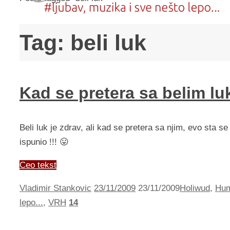
Tag:
beli luk
Kad se pretera sa belim l
Beli luk je zdrav, ali kad se pretera sa njim, evo sta se
ispunio !!! 😛
Ceo tekst
Vladimir Stankovic
23/11/2009
23/11/2009
Holiwud
,
Hu
lepo...
,
VRH
14