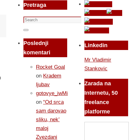
Pretraga
Search
for:
Search
Poslednji
Linkedin
komentari
Mr Vladimir
Rocket Goal
Stankovic
on
Kradem
m
Zarada na
ljubav
Internetu, 50
gotovye_iwMi
on
“Od srca
freelance
sam darovao
platforme
sliku, nek’
maloj
Zvezdani