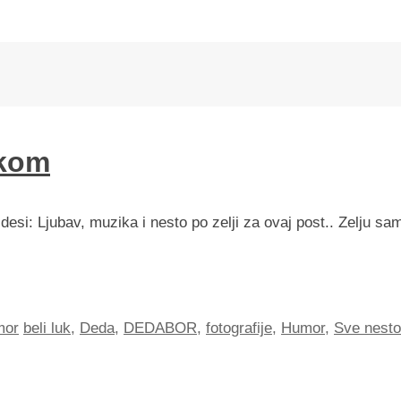
ukom
 desi: Ljubav, muzika i nesto po zelji za ovaj post.. Zelju sa
mor
beli luk
,
Deda
,
DEDABOR
,
fotografije
,
Humor
,
Sve nesto