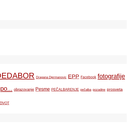
DEDABOR
fotografije
EPP
Facebook
Dragana Djermanovic
po...
Pesme
prosveta
obrazovanje
PEČALBARENJE
pečalba
pozadine
ZIVOT