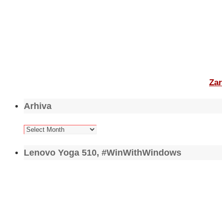
Zar
Arhiva
Arhiva
Lenovo Yoga 510, #WinWithWindows