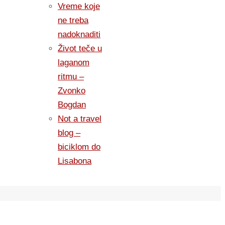
Vreme koje
ne treba
nadoknaditi
Život teče u
laganom
ritmu –
Zvonko
Bogdan
Not a travel
blog –
biciklom do
Lisabona