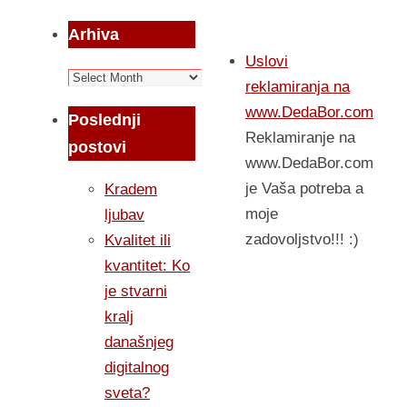
Arhiva
Uslovi
Arhiva
reklamiranja na
www.DedaBor.com
Poslednji
Reklamiranje na
postovi
www.DedaBor.com
je Vaša potreba a
Kradem
moje
ljubav
zadovoljstvo!!! :)
Kvalitet ili
kvantitet: Ko
je stvarni
kralj
današnjeg
digitalnog
sveta?