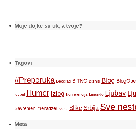
Moje dojke su ok, a tvoje?
Tagovi
#Preporuka
Blog
BlogOpe
BITNO
Biznis
Beograd
Humor
Ljubav
Izlog
Lj
konferencija
fudbal
Limundo
Sve nesto
Slike
Srbija
Savremeni menadzer
skola
Meta