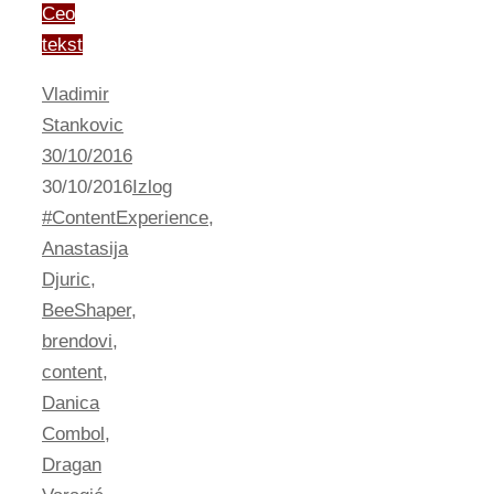
Ceo
tekst
Vladimir
Stankovic
30/10/2016
30/10/2016
Izlog
#ContentExperience
,
Anastasija
Djuric
,
BeeShaper
,
brendovi
,
content
,
Danica
Combol
,
Dragan