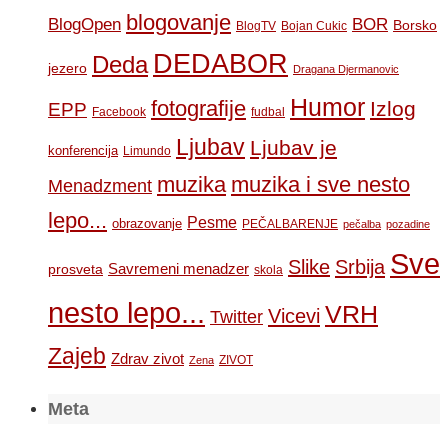
blogovanje
BOR
BlogOpen
Borsko
BlogTV
Bojan Cukic
DEDABOR
Deda
jezero
Dragana Djermanovic
Humor
fotografije
Izlog
EPP
Facebook
fudbal
Ljubav
Ljubav je
konferencija
Limundo
muzika
muzika i sve nesto
Menadzment
lepo...
Pesme
obrazovanje
PEČALBARENJE
pečalba
pozadine
Sve
Slike
Srbija
Savremeni menadzer
prosveta
skola
nesto lepo...
VRH
Vicevi
Twitter
Zajeb
Zdrav zivot
ZIVOT
Zena
Meta