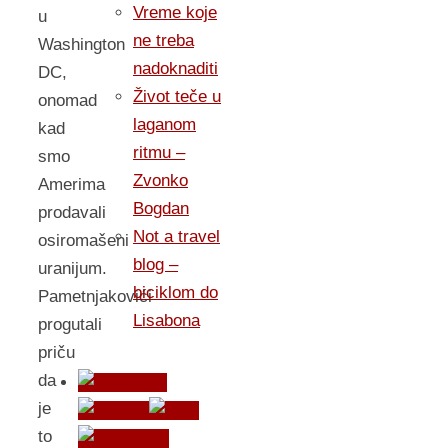
Vreme koje
u
ne treba
Washington
nadoknaditi
DC,
Život teče u
onomad
laganom
kad
ritmu –
smo
Zvonko
Amerima
Bogdan
prodavali
Not a travel
osiromašeni
blog –
uranijum.
biciklom do
Pametnjakovići
Lisabona
progutali
priču
da
je
to