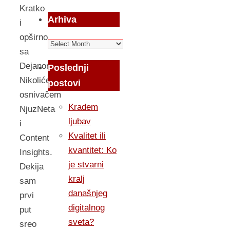
Kratko
Arhiva
i
opširno
Arhiva
sa
Dejanom
Poslednji
Nikolićem,
postovi
osnivačem
Kradem
NjuzNeta
ljubav
i
Kvalitet ili
Content
kvantitet: Ko
Insights.
je stvarni
Dekija
kralj
sam
današnjeg
prvi
digitalnog
put
sveta?
sreo