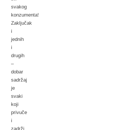
svakog
konzumenta!
Zaključak
i
jednih
i
drugih
–
dobar
sadržaj
je
svaki
koji
privuče
i
zadrži