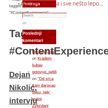
Pretraga
tagged
"#ContentExperience"
Search
for:
Search
Tag:
Poslednji
komentari
#ContentExperienc
Rocket Goal
on
Kradem
ljubav
gotovye_iwMi
Dejan
on
“Od srca
sam darovao
Nikolić,
sliku, nek’
intervju
maloj
Zvezdani