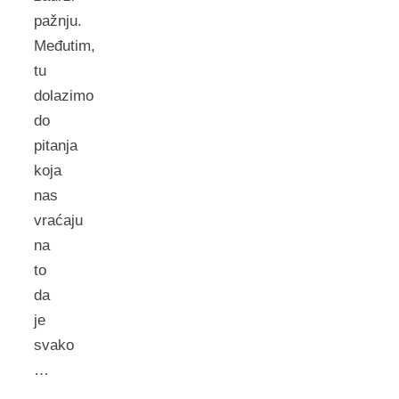
pažnju.
Međutim,
tu
dolazimo
do
pitanja
koja
nas
vraćaju
na
to
da
je
svako
…