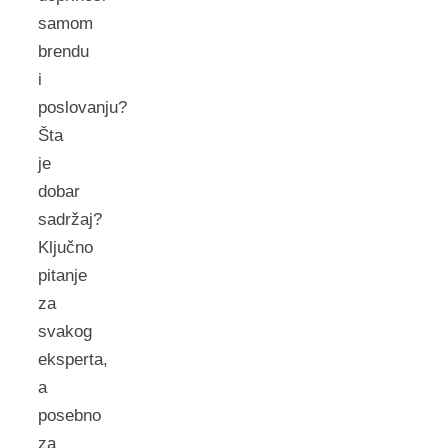
samom
brendu
i
poslovanju?
Šta
je
dobar
sadržaj?
Ključno
pitanje
za
svakog
eksperta,
a
posebno
za