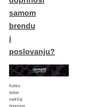
doprinosi
samom
brendu
i
poslovanju?
Koliko
dobar
sadržaj
doprinosi