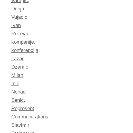
Varagić
,
Dunja
Vujacic
,
Ivan
Recevic
,
kompanije
,
konferencija
,
Lazar
Dzamic
,
Milan
Inic
,
Nenad
Senic
,
Represent
Communications
,
Slavimir