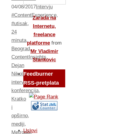
04/08/2017
Intervju
#ContentExperience
,
Zarada na
#utisak
,
Internetu,
24
freelance
minuta
,
platforme
from
Beograd
,
Mr Vladimir
ContentInsights
,
Stankovic
Dejan
Nikolić
,
Feedburner
intervju
,
RSS-pretplata
konferencija
,
Kratko
i
opširno
,
mediji
,
Uslovi
Metropol
,