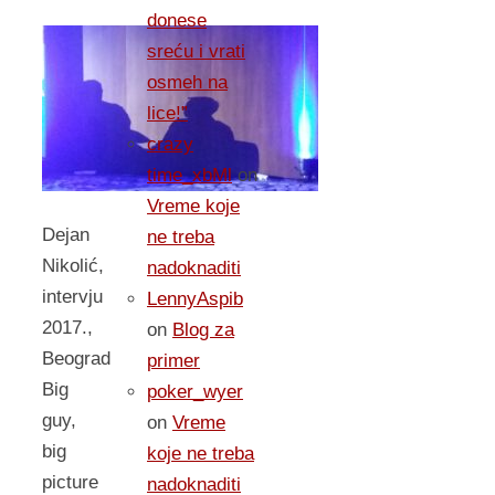
donese
sreću i vrati
osmeh na
lice!”
crazy
time_xbMl
on
Vreme koje
Dejan
ne treba
Nikolić,
nadoknaditi
intervju
LennyAspib
2017.,
on
Blog za
Beograd
primer
Big
poker_wyer
guy,
on
Vreme
big
koje ne treba
picture
nadoknaditi