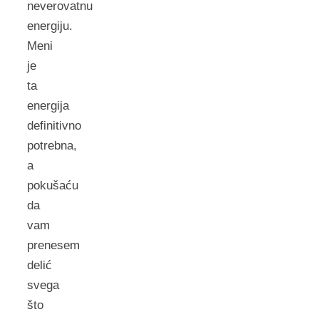
neverovatnu
energiju.
Meni
je
ta
energija
definitivno
potrebna,
a
pokušaću
da
vam
prenesem
delić
svega
što