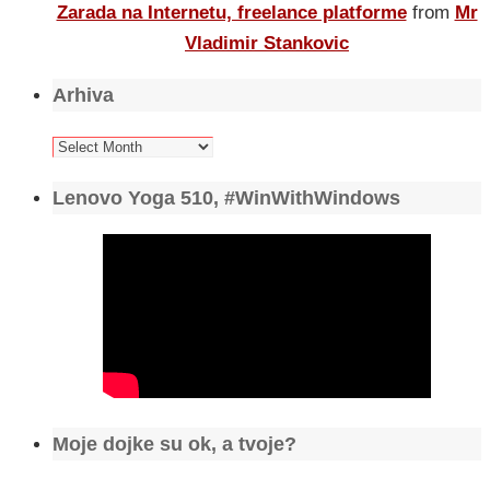
Zarada na Internetu, freelance platforme
from
Mr
Vladimir Stankovic
Arhiva
Arhiva
Lenovo Yoga 510, #WinWithWindows
Moje dojke su ok, a tvoje?