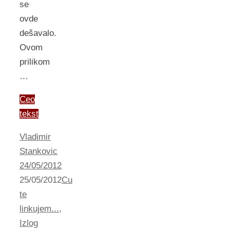
se
ovde
dešavalo.
Ovom
prilikom
…
Ceo
tekst
Vladimir
Stankovic
24/05/2012
25/05/2012
Cu
te
linkujem...
,
Izlog