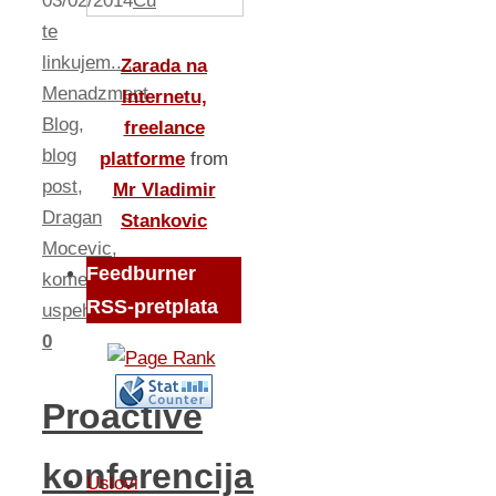
03/02/2014
Cu
te
linkujem...
,
Zarada na
Menadzment
Internetu,
Blog
,
freelance
blog
platforme
from
post
,
Mr Vladimir
Dragan
Stankovic
Mocevic
,
Feedburner
komentar
,
RSS-pretplata
uspeh
0
Proactive
konferencija
Uslovi