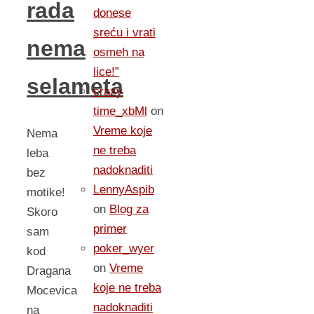
rada
donese
sreću i vrati
nema
osmeh na
lice!”
selameta
crazy
time_xbMl
on
Vreme koje
Nema
ne treba
leba
nadoknaditi
bez
LennyAspib
motike!
on
Blog za
Skoro
primer
sam
poker_wyer
kod
on
Vreme
Dragana
koje ne treba
Mocevica
nadoknaditi
na