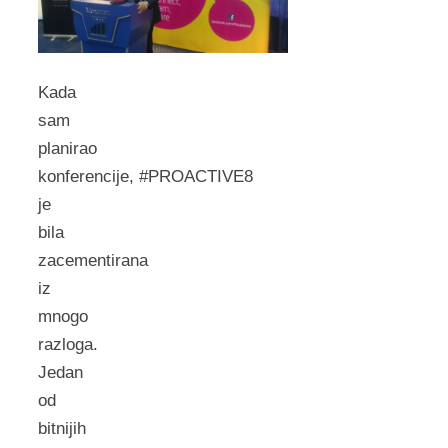
Kada
sam
planirao
konferencije, #PROACTIVE8
je
bila
zacementirana
iz
mnogo
razloga.
Jedan
od
bitnijih