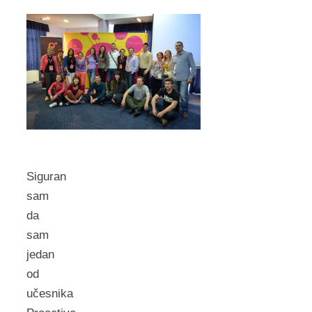
Siguran
sam
da
sam
jedan
od
učesnika