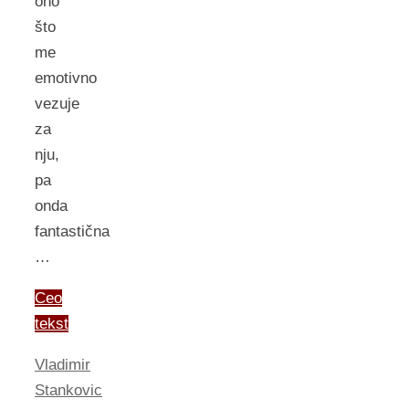
ono
što
me
emotivno
vezuje
za
nju,
pa
onda
fantastična
…
Ceo
tekst
Vladimir
Stankovic