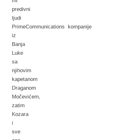
mi
predivni
ljudi
PrimeCommunications kompanije
iz
Banja
Luke
sa
njihovim
kapetanom
Draganom
Močevićem,
zatim
Kozara
i
sve