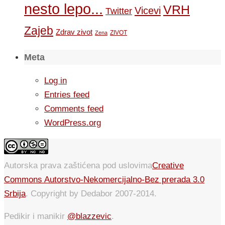
nesto lepo...
VRH
Vicevi
Twitter
Zajeb
Zdrav zivot
ZIVOT
Zena
Meta
Log in
Entries feed
Comments feed
WordPress.org
Autorska prava zaštićena pod uslovima
Creative
Commons Autorstvo-Nekomercijalno-Bez prerada 3.0
Srbija
. Copyright by Dedabor 2007-2014.
Pedikir i manikir
@blazzevic
.