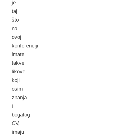
je
taj
što
na
ovoj
konferenciji
imate
takve
likove
koji
osim
znanja
i
bogatog
CV,
imaju