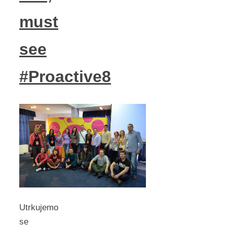
must
see
#Proactive8
Utrkujemo
se