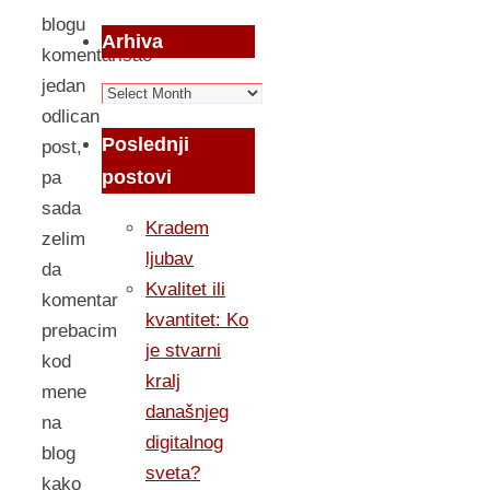
blogu
Arhiva
komentarisao
jedan
Arhiva
odlican
Poslednji
post,
postovi
pa
sada
Kradem
zelim
ljubav
da
Kvalitet ili
komentar
kvantitet: Ko
prebacim
je stvarni
kod
kralj
mene
današnjeg
na
digitalnog
blog
sveta?
kako