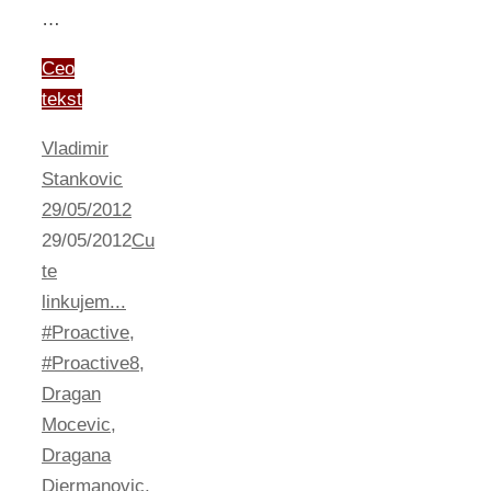
…
Ceo
tekst
Vladimir
Stankovic
29/05/2012
29/05/2012
Cu
te
linkujem...
#Proactive
,
#Proactive8
,
Dragan
Mocevic
,
Dragana
Djermanovic
,