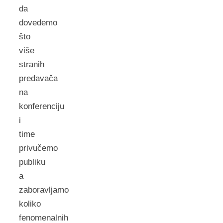
da
dovedemo
što
više
stranih
predavača
na
konferenciju
i
time
privučemo
publiku
a
zaboravljamo
koliko
fenomenalnih