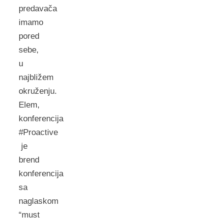
predavača
imamo
pored
sebe,
u
najbližem
okruženju.
Elem,
konferencija
#Proactive
je
brend
konferencija
sa
naglaskom
“must