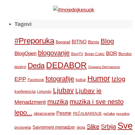
Tagovi
#Preporuka
Blog
BITNO
Biznis
Beograd
blogovanje
BOR
BlogOpen
Borsko
BlogTV
Bojan Cukic
DEDABOR
Deda
jezero
Dragana Djermanovic
Humor
fotografije
Izlog
EPP
Facebook
fudbal
Ljubav
Ljubav je
konferencija
Limundo
muzika
muzika i sve nesto
Menadzment
lepo...
Pesme
obrazovanje
PEČALBARENJE
pečalba
pozadine
Sve
Slike
Srbija
Savremeni menadzer
prosveta
skola