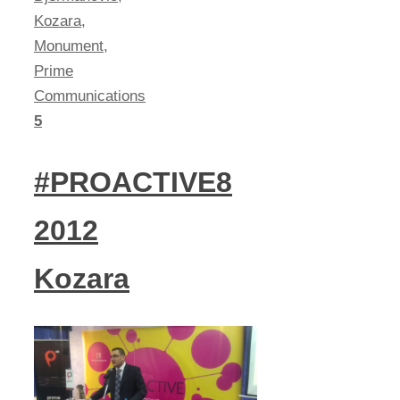
Kozara
,
Monument
,
Prime
Communications
5
#PROACTIVE8
2012
Kozara