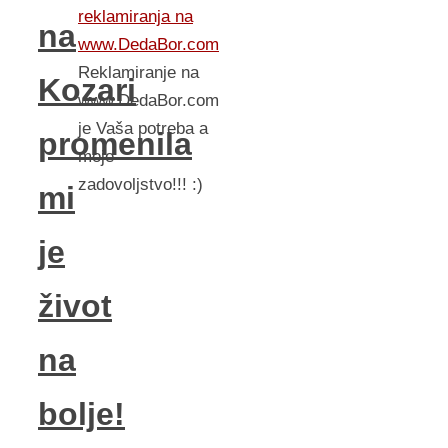
reklamiranja na
na
www.DedaBor.com
Reklamiranje na
Kozari
www.DedaBor.com
je Vaša potreba a
promenila
moje
zadovoljstvo!!! :)
mi
je
život
na
bolje!