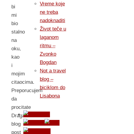
Vreme koje
bi
ne treba
mi
nadoknaditi
bio
Život teče u
stalno
laganom
na
ritmu –
oku,
Zvonko
kao
Bogdan
i
Not a travel
mojim
blog –
citaocima.
biciklom do
Preporucujem
Lisabona
da
procitate
Draganov
blog
post