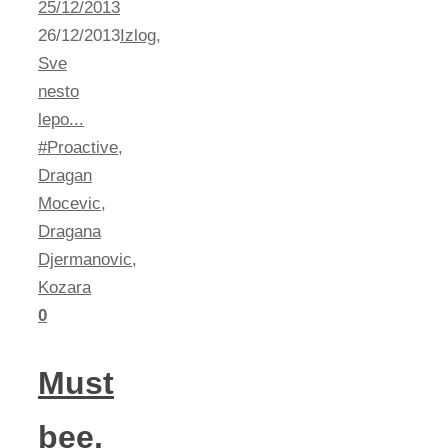
25/12/2013
26/12/2013
Izlog
,
Sve
nesto
lepo...
#Proactive
,
Dragan
Mocevic
,
Dragana
Djermanovic
,
Kozara
0
Must
bee,