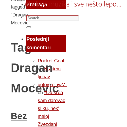
Pretraga
tagged
"Dragan
Search
Mocevic"
for:
Search
Poslednji
Tag:
komentari
Rocket Goal
Dragan
on
Kradem
ljubav
Mocevic
gotovye_iwMi
on
“Od srca
sam darovao
sliku, nek’
Bez
maloj
Zvezdani