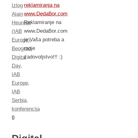
reklamiranja na
Izlog
www.DedaBor.com
Alain
Reklamiranje na
Heureux
www.DedaBor.com
(IAB
je Vaša potreba a
Europe)
,
moje
Beograd
,
zadovoljstvo!!! :)
Digital
Day
,
IAB
Europe
,
IAB
Serbia
,
konferencija
0