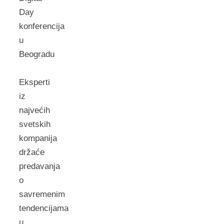
Day
konferencija
u
Beogradu
Eksperti
iz
najvećih
svetskih
kompanija
držaće
predavanja
o
savremenim
tendencijama
u