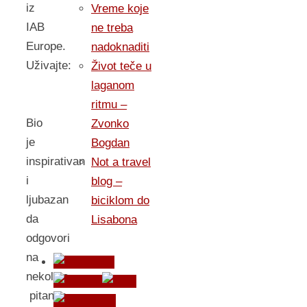
iz
Vreme koje
IAB
ne treba
Europe.
nadoknaditi
Uživajte:
Život teče u
laganom
ritmu –
Bio
Zvonko
je
Bogdan
inspirativan
Not a travel
i
blog –
ljubazan
biciklom do
da
Lisabona
odgovori
na
nekoliko
pitanja: