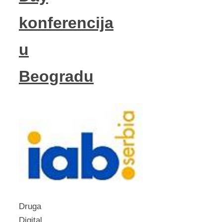
konferencija
u
Beogradu
Druga
Digital