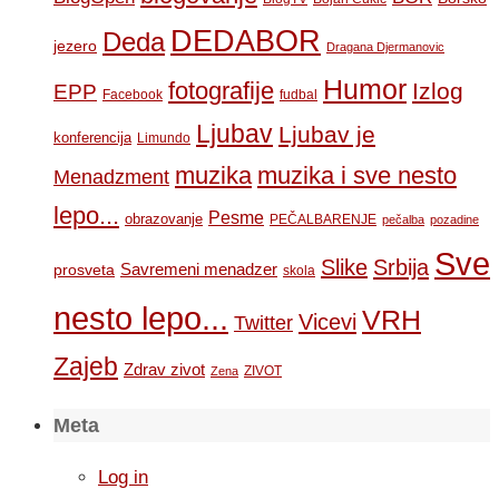
DEDABOR
Deda
jezero
Dragana Djermanovic
Humor
fotografije
Izlog
EPP
Facebook
fudbal
Ljubav
Ljubav je
konferencija
Limundo
muzika
muzika i sve nesto
Menadzment
lepo...
Pesme
obrazovanje
PEČALBARENJE
pečalba
pozadine
Sve
Slike
Srbija
Savremeni menadzer
prosveta
skola
nesto lepo...
VRH
Vicevi
Twitter
Zajeb
Zdrav zivot
ZIVOT
Zena
Meta
Log in