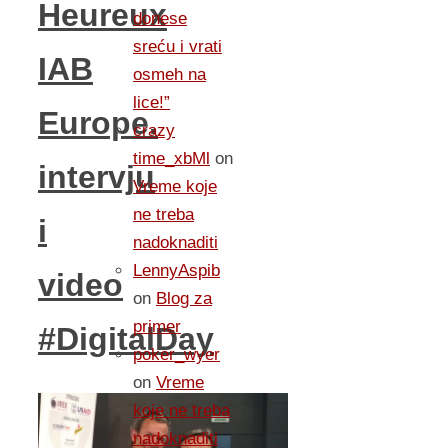
Heureux
donese
sreću i vrati
IAB
osmeh na
lice!”
Europe.
crazy
time_xbMl
on
intervju
Vreme koje
ne treba
i
nadoknaditi
LennyAspib
video
on
Blog za
primer
#DigitalDay
poker_wyer
on
Vreme
koje ne treba
nadoknaditi