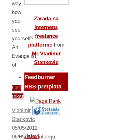
way
how
Zarada na
you
Internetu,
see
freelance
yourself?
platforme
from
An
Mr Vladimir
Evangelist
Stankovic
of
…
Feedburner
RSS-pretplata
Ceo
tekst
Vladimir
Stankovic
05/05/2012
Uslovi
06/05/2012
Intervju
,