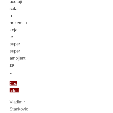
postoji
sala
u
prizemlju
koja
je
super
super
ambijent
za
…
Ceo
tekst
Vladimir
Stankovic