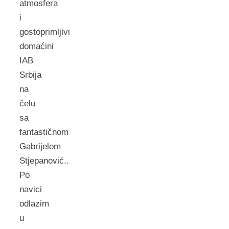
atmosfera
i
gostoprimljivi
domaćini
IAB
Srbija
na
čelu
sa
fantastičnom
Gabrijelom
Stjepanović..
Po
navici
odlazim
u