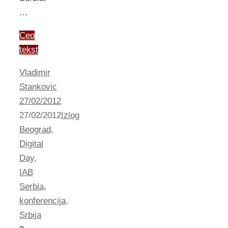
…
Ceo
tekst
Vladimir
Stankovic
27/02/2012
27/02/2012
Izlog
Beograd
,
Digital
Day
,
IAB
Serbia
,
konferencija
,
Srbija