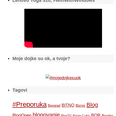
Lenovo Yoga 510, #WinWithWindows
Moje dojke su ok, a tvoje?
Tagovi
#Preporuka
Blog
BITNO
Biznis
Beograd
blogovanje
BOR
BlogOpen
Borsko
BlogTV
Bojan Cukic