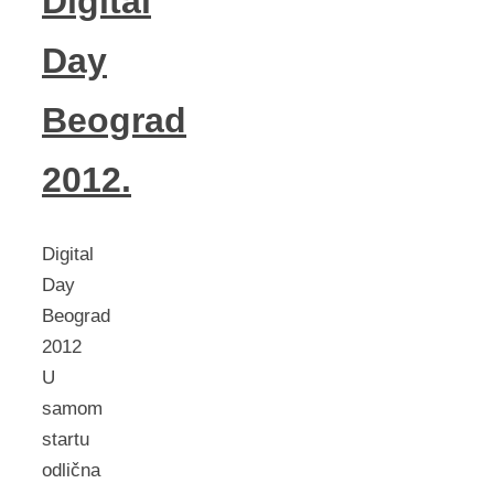
Digital
Day
Beograd
2012.
Digital
Day
Beograd
2012
U
samom
startu
odlična