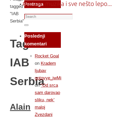
Pretraga
tagged
"IAB
Search
Serbia"
for:
Search
Poslednji
Tag:
komentari
Rocket Goal
IAB
on
Kradem
ljubav
Serbia
gotovye_iwMi
on
“Od srca
sam darovao
sliku, nek’
Alain
maloj
Zvezdani