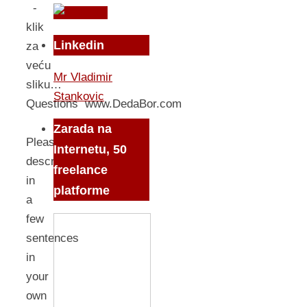
-
klik
Linkedin
za
veću
Mr Vladimir
sliku…
Stankovic
Questions www.DedaBor.com
Zarada na
Please,
Internetu, 50
describe
freelance
in
platforme
a
few
sentences
in
your
own