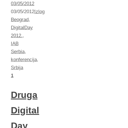
03/05/2012
03/05/2012
Izlog
Beograd
,
DigitalDay
2012.
,
IAB
Serbia
,
konferencija
,
Srbija
1
Druga
Digital
Day