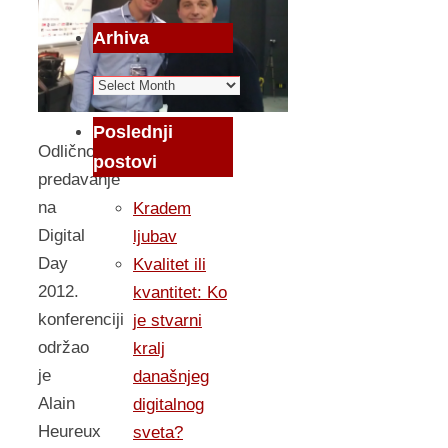
Arhiva
Arhiva
Poslednji
Odlično
postovi
predavanje
na
Kradem
Digital
ljubav
Day
Kvalitet ili
2012.
kvantitet: Ko
konferenciji
je stvarni
održao
kralj
je
današnjeg
Alain
digitalnog
Heureux
sveta?