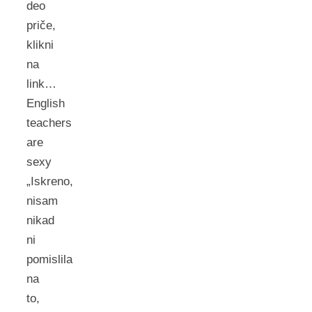
deo
priče,
klikni
na
link…
English
teachers
are
sexy
„Iskreno,
nisam
nikad
ni
pomislila
na
to,