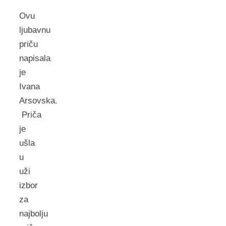
Ovu
ljubavnu
priču
napisala
je
Ivana
Arsovska.
Priča
je
ušla
u
uži
izbor
za
najbolju