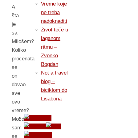
Vreme koje
A
ne treba
šta
nadoknaditi
je
Život teče u
sa
laganom
Milošem?
ritmu –
Koliko
Zvonko
procenata
Bogdan
se
Not a travel
on
blog –
davao
biciklom do
sve
Lisabona
ovo
vreme?
Možda
sam
se