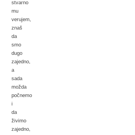
stvarno
mu
verujem,
znaš
da
smo
dugo
zajedno,
a
sada
možda
počnemo
i
da
živimo
zajedno,