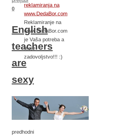
preljubi
reklamiranja na
0
www.DedaBor.com
Reklamiranje na
English
www.DedaBor.com
je Vaša potreba a
teachers
moje
zadovoljstvo!!! :)
are
sexy
predhodni