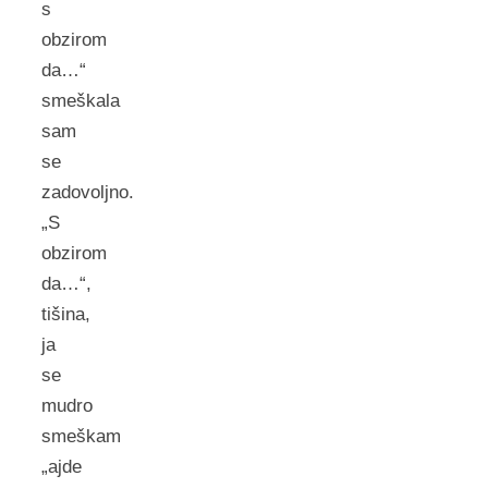
s
obzirom
da…“
smeškala
sam
se
zadovoljno.
„S
obzirom
da…“,
tišina,
ja
se
mudro
smeškam
„ajde