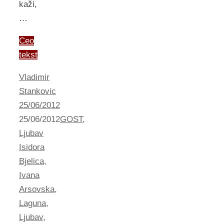
kaži,
…
Ceo
tekst
Vladimir
Stankovic
25/06/2012
25/06/2012
GOST
,
Ljubav
Isidora
Bjelica
,
Ivana
Arsovska
,
Laguna
,
Ljubav
,