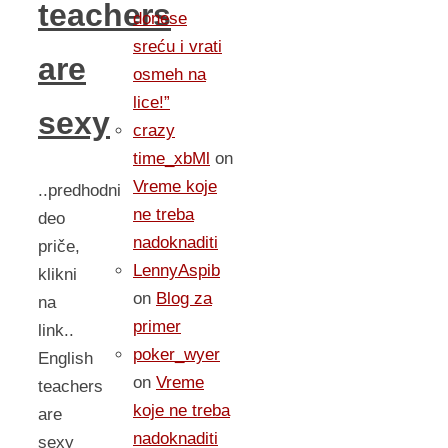
teachers
donese
sreću i vrati
are
osmeh na
lice!”
sexy
crazy
time_xbMl
on
Vreme koje
..predhodni
ne treba
deo
nadoknaditi
priče,
LennyAspib
klikni
on
Blog za
na
primer
link..
poker_wyer
English
on
Vreme
teachers
koje ne treba
are
nadoknaditi
sexy