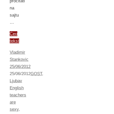
pročitati
na
sajtu
…
Ceo
tekst
Vladimir
Stankovic
25/06/2012
25/06/2012
GOST
,
Ljubav
English
teachers
are
sexy
,