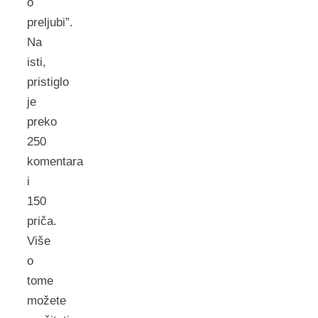
o
preljubi”.
Na
isti,
pristiglo
je
preko
250
komentara
i
150
priča.
Više
o
tome
možete