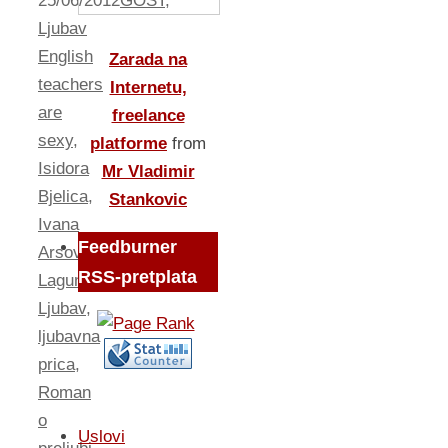
25/06/2012
GOST
,
Ljubav
English
Zarada na
teachers
Internetu,
are
freelance
sexy
,
platforme
from
Isidora
Mr Vladimir
Bjelica
,
Stankovic
Ivana
Feedburner
Arsovska
,
RSS-pretplata
Laguna
,
Ljubav
,
ljubavna
prica
,
Roman
o
Uslovi