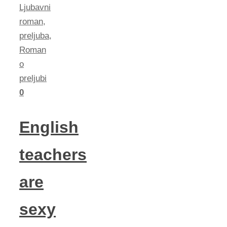
Ljubavni
roman
,
preljuba
,
Roman
o
preljubi
0
English
teachers
are
sexy