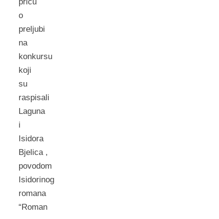
priču
o
preljubi
na
konkursu
koji
su
raspisali
Laguna
i
Isidora
Bjelica ,
povodom
Isidorinog
romana
“Roman