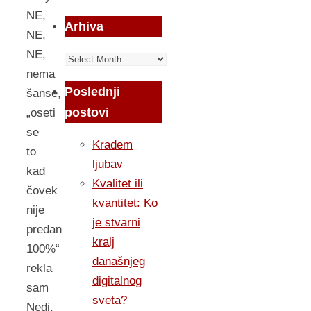
NE,
Arhiva
NE,
NE,
Arhiva
nema
Poslednji
šanse,
postovi
„oseti
se
Kradem
to
ljubav
kad
Kvalitet ili
čovek
kvantitet: Ko
nije
je stvarni
predan
kralj
100%“
današnjeg
rekla
digitalnog
sam
sveta?
Nedi.