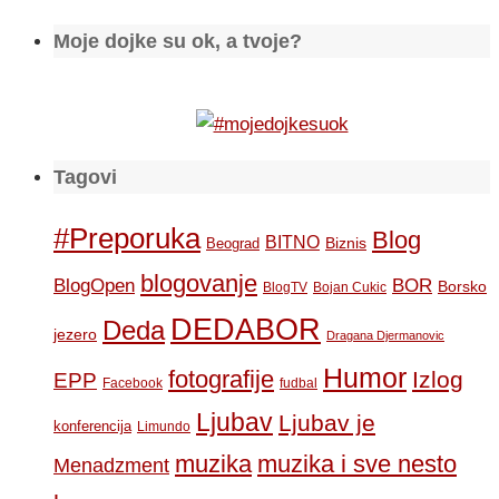
Moje dojke su ok, a tvoje?
Tagovi
#Preporuka
Blog
BITNO
Biznis
Beograd
blogovanje
BOR
BlogOpen
Borsko
BlogTV
Bojan Cukic
DEDABOR
Deda
jezero
Dragana Djermanovic
Humor
fotografije
Izlog
EPP
Facebook
fudbal
Ljubav
Ljubav je
konferencija
Limundo
muzika
muzika i sve nesto
Menadzment