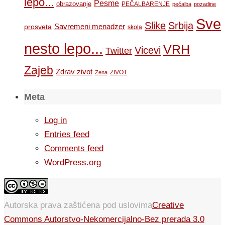
lepo...
Pesme
obrazovanje
PEČALBARENJE
pečalba
pozadine
Sve
Slike
Srbija
Savremeni menadzer
prosveta
skola
nesto lepo...
VRH
Vicevi
Twitter
Zajeb
Zdrav zivot
ZIVOT
Zena
Meta
Log in
Entries feed
Comments feed
WordPress.org
Autorska prava zaštićena pod uslovima
Creative
Commons Autorstvo-Nekomercijalno-Bez prerada 3.0