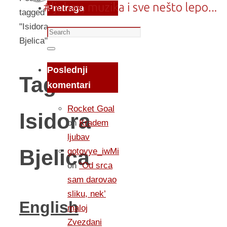
Pretraga
tagged
"Isidora
Search
Bjelica"
for:
Search
Poslednji
Tag:
komentari
Rocket Goal
Isidora
on
Kradem
ljubav
Bjelica
gotovye_iwMi
on
“Od srca
sam darovao
sliku, nek’
English
maloj
Zvezdani