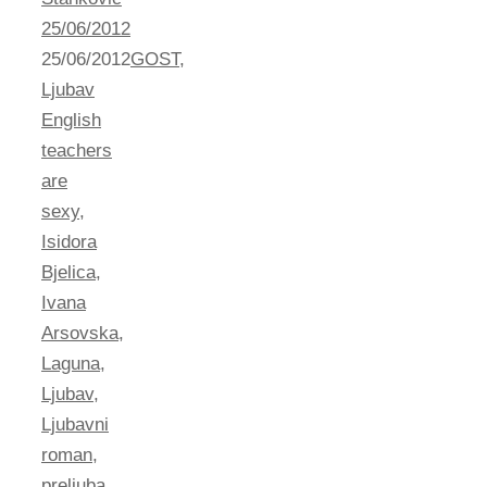
25/06/2012
25/06/2012
GOST
,
Ljubav
English
teachers
are
sexy
,
Isidora
Bjelica
,
Ivana
Arsovska
,
Laguna
,
Ljubav
,
Ljubavni
roman
,
preljuba