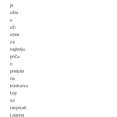
je
ušla
u
uži
izbor
za
najbolju
priču
o
preljubi
na
konkursu
koji
su
raspisali
Laguna