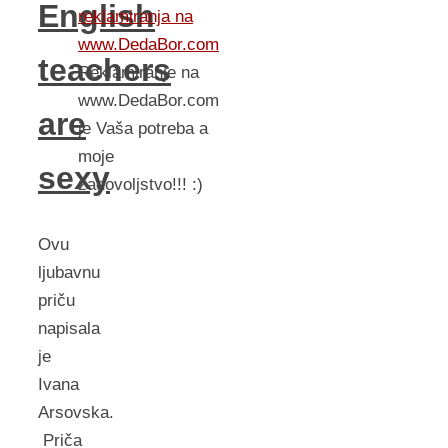
English
reklamiranja na
www.DedaBor.com
teachers
Reklamiranje na
www.DedaBor.com
are
je Vaša potreba a
moje
sexy
zadovoljstvo!!! :)
Ovu
ljubavnu
priču
napisala
je
Ivana
Arsovska.
Priča