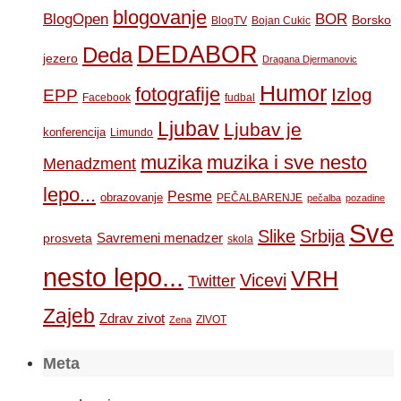
blogovanje
BOR
BlogOpen
Borsko
BlogTV
Bojan Cukic
DEDABOR
Deda
jezero
Dragana Djermanovic
Humor
fotografije
Izlog
EPP
Facebook
fudbal
Ljubav
Ljubav je
konferencija
Limundo
muzika
muzika i sve nesto
Menadzment
lepo...
Pesme
obrazovanje
PEČALBARENJE
pečalba
pozadine
Sve
Slike
Srbija
Savremeni menadzer
prosveta
skola
nesto lepo...
VRH
Vicevi
Twitter
Zajeb
Zdrav zivot
ZIVOT
Zena
Meta