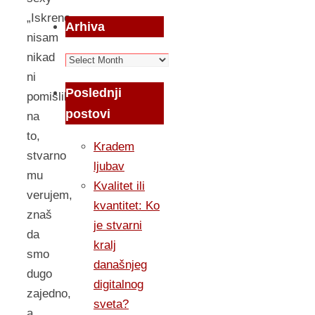
„Iskreno,
Arhiva
nisam
nikad
Arhiva
ni
Poslednji
pomislila
postovi
na
to,
Kradem
stvarno
ljubav
mu
Kvalitet ili
verujem,
kvantitet: Ko
znaš
je stvarni
da
kralj
smo
današnjeg
dugo
digitalnog
zajedno,
sveta?
a