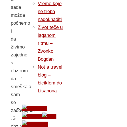
Vreme koje
sada
ne treba
možda
nadoknaditi
počnemo
Život teče u
i
laganom
da
ritmu –
živimo
Zvonko
zajedno,
Bogdan
s
Not a travel
obzirom
blog –
da…“
biciklom do
smeškala
Lisabona
sam
se
zadovoljno.
„S
obzirom