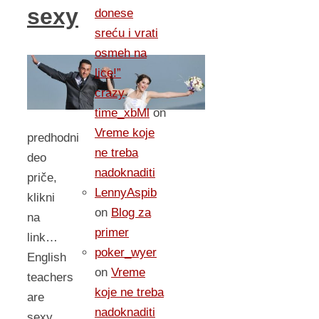
sexy
donese
sreću i vrati
osmeh na
lice!”
crazy
time_xbMl
on
Vreme koje
predhodni
ne treba
deo
nadoknaditi
priče,
LennyAspib
klikni
on
Blog za
na
primer
link…
poker_wyer
English
on
Vreme
teachers
koje ne treba
are
nadoknaditi
sexy