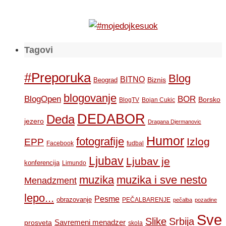
Tagovi
#Preporuka
Blog
BITNO
Biznis
Beograd
blogovanje
BOR
BlogOpen
Borsko
BlogTV
Bojan Cukic
DEDABOR
Deda
jezero
Dragana Djermanovic
Humor
fotografije
Izlog
EPP
Facebook
fudbal
Ljubav
Ljubav je
konferencija
Limundo
muzika
muzika i sve nesto
Menadzment
lepo...
Pesme
obrazovanje
PEČALBARENJE
pečalba
pozadine
Sve
Slike
Srbija
Savremeni menadzer
prosveta
skola