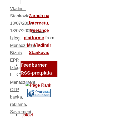
Vladimir
Zarada na
Stankovic
Internetu,
13/07/2009
freelance
13/07/2009
Biznis
,
platforme
from
Izlog
,
Mr Vladimir
Menadzment
Stankovic
Biznis
,
EPP
,
Feedburner
Izlog
,
RSS-pretplata
LUKOIL
,
Menadzment
,
OTP
banka
,
reklama
,
Savremeni
Uslovi