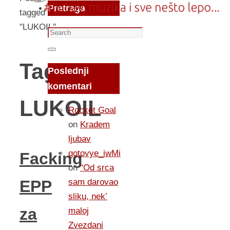
Pretraga
tagged
"LUKOIL"
Search
for:
Search
Tag:
Poslednji
komentari
LUKOIL
Rocket Goal
on
Kradem
ljubav
gotovye_iwMi
Facking
on
“Od srca
sam darovao
EPP
sliku, nek’
za
maloj
Zvezdani