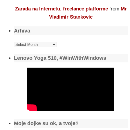
Zarada na Internetu, freelance platforme
from
Mr
Vladimir Stankovic
Arhiva
Arhiva
Lenovo Yoga 510, #WinWithWindows
Moje dojke su ok, a tvoje?