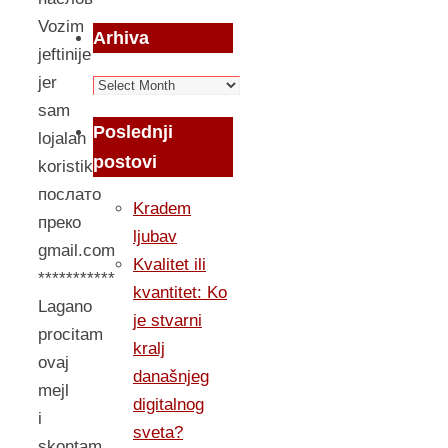
Vozim
Arhiva
jeftinije
jer
Arhiva
sam
Poslednji
lojalan
postovi
koristik
послато
Kradem
преко
ljubav
gmail.com
Kvalitet ili
***********
kvantitet: Ko
Lagano
je stvarni
procitam
kralj
ovaj
današnjeg
mejl
digitalnog
i
sveta?
skontam