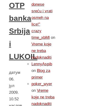
OTP
donese
sreću i vrati
banka
osmeh na
lice!”
Srbija
crazy
time_xbMl
on
i
Vreme koje
ne treba
LUKOIL
nadoknaditi
LennyAspib
on
Blog za
датум
primer
06.
poker_wyer
јул
on
Vreme
2009.
koje ne treba
10.52
nadoknaditi
наслов