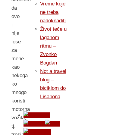
Vreme koje
da
ne treba
ovo
nadoknaditi
i
Život teče u
nije
laganom
lose
ritmu –
za
Zvonko
mene
Bogdan
kao
Not a travel
nekoga
blog –
ko
biciklom do
mnogo
Lisabona
koristi
motorna
vozila,
tj,
trosim