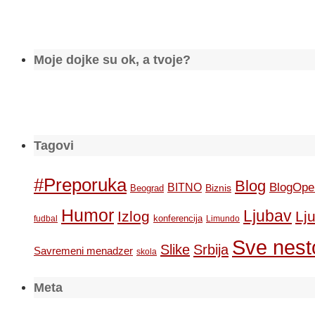
Moje dojke su ok, a tvoje?
Tagovi
#Preporuka
Blog
BlogOpe
BITNO
Biznis
Beograd
Humor
Ljubav
Izlog
Lj
konferencija
fudbal
Limundo
Sve nesto
Slike
Srbija
Savremeni menadzer
skola
Meta