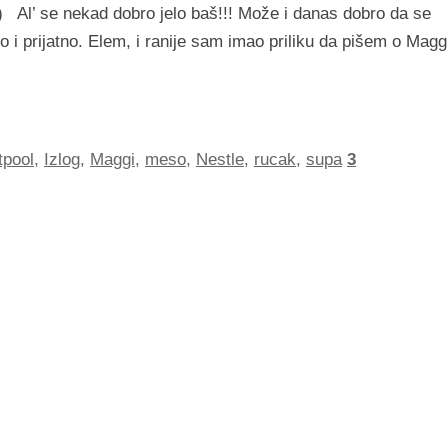
n) Al’ se nekad dobro jelo baš!!! Može i danas dobro da se
o i prijatno. Elem, i ranije sam imao priliku da pišem o Magg
tpool
,
Izlog
,
Maggi
,
meso
,
Nestle
,
rucak
,
supa
3