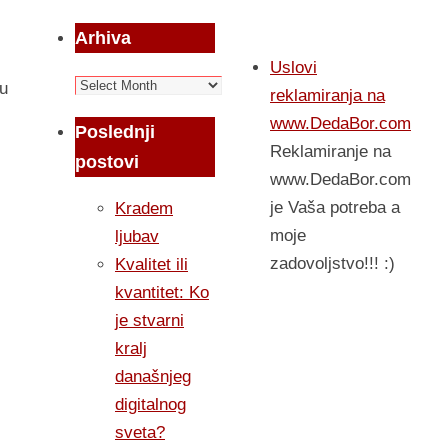
Arhiva
Uslovi
Arhiva
su
reklamiranja na
www.DedaBor.com
Poslednji
Reklamiranje na
postovi
www.DedaBor.com
je Vaša potreba a
Kradem
moje
ljubav
zadovoljstvo!!! :)
Kvalitet ili
kvantitet: Ko
je stvarni
kralj
današnjeg
digitalnog
sveta?