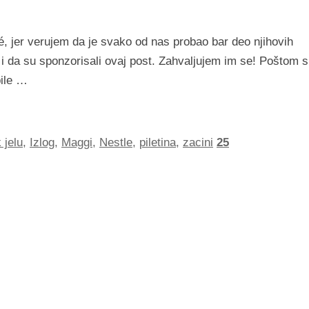
, jer verujem da je svako od nas probao bar deo njihovih
 i da su sponzorisali ovaj post. Zahvaljujem im se! Poštom 
bile …
 jelu
,
Izlog
,
Maggi
,
Nestle
,
piletina
,
zacini
25