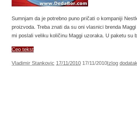
Sumnjam da je potrebno puno pričati o kompaniji Nestlé
proizvoda. Treba znati da su oni vlasnici brenda Maggi
mi poslali veliku količinu Maggi uzoraka. U paketu su 
Ceo tekst
Vladimir Stankovic
17/11/2010
17/11/2010
Izlog
dodatak