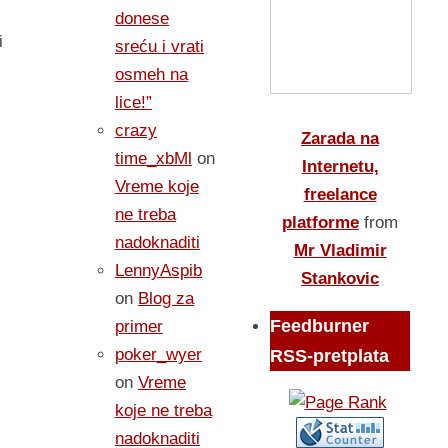
donese
i
sreću i vrati
osmeh na
lice!”
crazy
Zarada na
time_xbMl
on
Internetu,
Vreme koje
freelance
ne treba
platforme
from
nadoknaditi
Mr Vladimir
LennyAspib
Stankovic
on
Blog za
Feedburner
primer
poker_wyer
RSS-pretplata
on
Vreme
koje ne treba
nadoknaditi