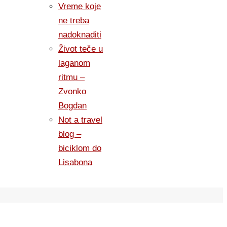
Vreme koje
ne treba
nadoknaditi
Život teče u
laganom
ritmu –
Zvonko
Bogdan
Not a travel
blog –
biciklom do
Lisabona