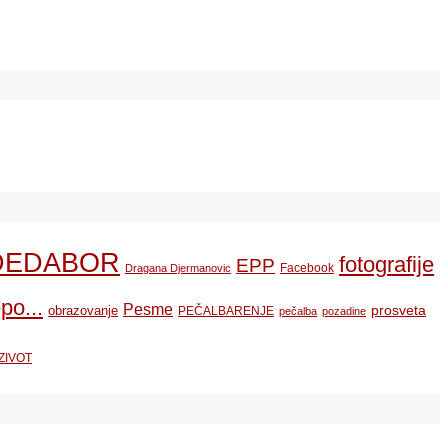
DEDABOR
fotografije
EPP
Facebook
Dragana Djermanovic
po...
Pesme
prosveta
obrazovanje
PEČALBARENJE
pečalba
pozadine
ZIVOT