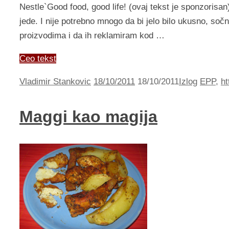
Nestle`Good food, good life! (ovaj tekst je sponzorisa
jede. I nije potrebno mnogo da bi jelo bilo ukusno, sočn
proizvodima i da ih reklamiram kod …
Ceo tekst
Vladimir Stankovic
18/10/2011
18/10/2011
Izlog
EPP
,
ht
Maggi kao magija