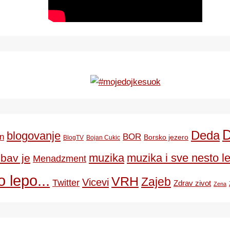
Deda
blogovanje
BOR
n
Borsko jezero
BlogTV
Bojan Cukic
ubav je
muzika
muzika i sve nesto le
Menadzment
 lepo...
VRH
Zajeb
Vicevi
Twitter
Zdrav zivot
Zena