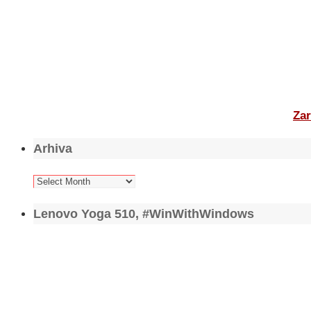
Zar
Arhiva
Arhiva
Lenovo Yoga 510, #WinWithWindows