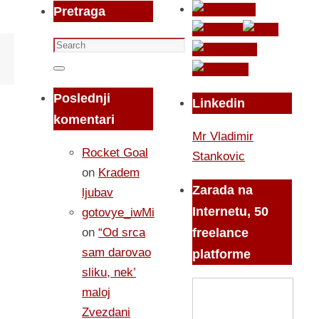
Pretraga
Search
for:
Search
Poslednji
Linkedin
komentari
Mr Vladimir
Rocket Goal
Stankovic
on
Kradem
Zarada na
ljubav
Internetu, 50
gotovye_iwMi
on
“Od srca
freelance
sam darovao
platforme
sliku, nek’
maloj
Zvezdani