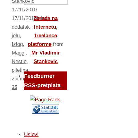
Stankovic
17/11/2010
Zarada na
17/11/2010
Izlog
Internetu,
dodatak
freelance
jelu
,
platforme
from
Izlog
,
Mr Vladimir
Maggi
,
Stankovic
Nestle
,
piletina
,
Feedburner
zacini
RSS-pretplata
25
Uslovi