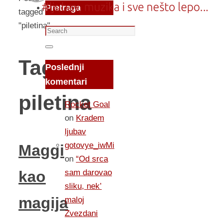
Pretraga
tagged
"piletina"
Search
for:
Search
Tag:
Poslednji
komentari
piletina
Rocket Goal
on
Kradem
ljubav
gotovye_iwMi
Maggi
on
“Od srca
sam darovao
kao
sliku, nek’
magija
maloj
Zvezdani