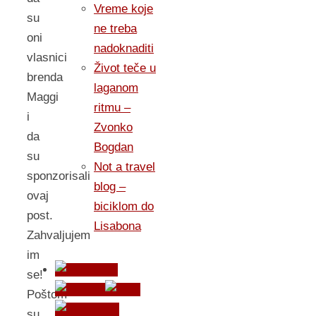
Vreme koje
su
ne treba
oni
nadoknaditi
vlasnici
Život teče u
brenda
laganom
Maggi
ritmu –
i
Zvonko
da
Bogdan
su
Not a travel
sponzorisali
blog –
ovaj
biciklom do
post.
Lisabona
Zahvaljujem
im
se!
Poštom
su