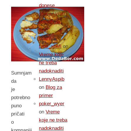
donese
sreću i vrati
osmeh na
lice!”
crazy
time_xbMl
on
Vreme koje
ne treba
nadoknaditi
Sumnjam
LennyAspib
da
on
Blog za
je
primer
potrebno
poker_wyer
puno
on
Vreme
pričati
koje ne treba
o
nadoknaditi
kompaniji