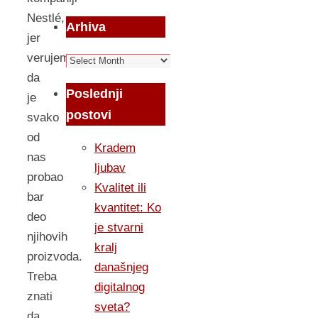
Nestlé,
Arhiva
jer
verujem
Arhiva
da
Poslednji
je
postovi
svako
od
Kradem
nas
ljubav
probao
Kvalitet ili
bar
kvantitet: Ko
deo
je stvarni
njihovih
kralj
proizvoda.
današnjeg
Treba
digitalnog
znati
sveta?
da