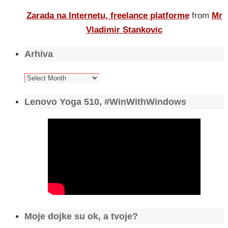
Zarada na Internetu, freelance platforme
from
Mr
Vladimir Stankovic
Arhiva
Arhiva
Lenovo Yoga 510, #WinWithWindows
Moje dojke su ok, a tvoje?