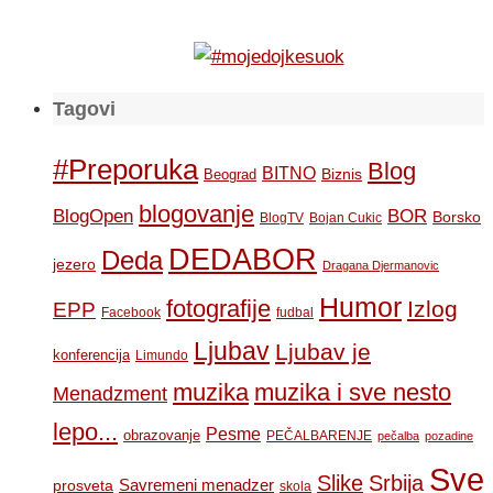
Tagovi
#Preporuka
Blog
BITNO
Biznis
Beograd
blogovanje
BOR
BlogOpen
Borsko
BlogTV
Bojan Cukic
DEDABOR
Deda
jezero
Dragana Djermanovic
Humor
fotografije
Izlog
EPP
Facebook
fudbal
Ljubav
Ljubav je
konferencija
Limundo
muzika
muzika i sve nesto
Menadzment
lepo...
Pesme
obrazovanje
PEČALBARENJE
pečalba
pozadine
Sve
Slike
Srbija
Savremeni menadzer
prosveta
skola