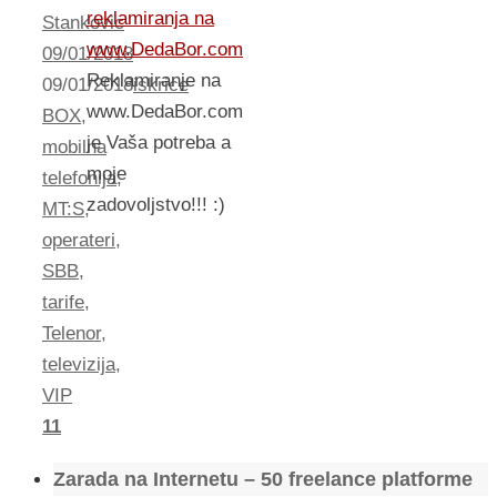
reklamiranja na
Stankovic
www.DedaBor.com
09/01/2018
Reklamiranje na
09/01/2018
iskrice
www.DedaBor.com
BOX
,
je Vaša potreba a
mobilna
moje
telefonija
,
zadovoljstvo!!! :)
MT:S
,
operateri
,
SBB
,
tarife
,
Telenor
,
televizija
,
VIP
11
Zarada na Internetu – 50 freelance platforme