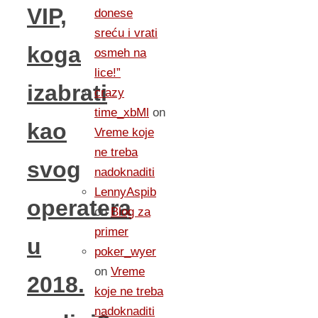
VIP,
donese
sreću i vrati
koga
osmeh na
lice!”
izabrati
crazy
time_xbMl
on
kao
Vreme koje
ne treba
svog
nadoknaditi
LennyAspib
operatera
on
Blog za
primer
u
poker_wyer
on
Vreme
2018.
koje ne treba
nadoknaditi