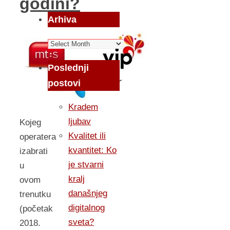
godini?
Arhiva
Arhiva
Poslednji
postovi
Kradem
ljubav
Kojeg
Kvalitet ili
operatera
kvantitet: Ko
izabrati
je stvarni
u
kralj
ovom
današnjeg
trenutku
digitalnog
(početak
sveta?
2018.