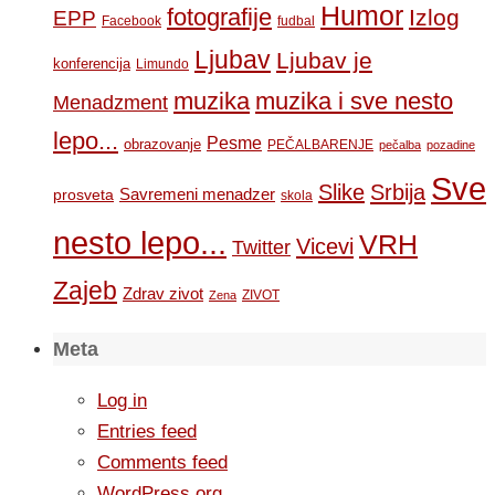
Humor
fotografije
Izlog
EPP
Facebook
fudbal
Ljubav
Ljubav je
konferencija
Limundo
muzika
muzika i sve nesto
Menadzment
lepo...
Pesme
obrazovanje
PEČALBARENJE
pečalba
pozadine
Sve
Slike
Srbija
Savremeni menadzer
prosveta
skola
nesto lepo...
VRH
Vicevi
Twitter
Zajeb
Zdrav zivot
ZIVOT
Zena
Meta
Log in
Entries feed
Comments feed
WordPress.org