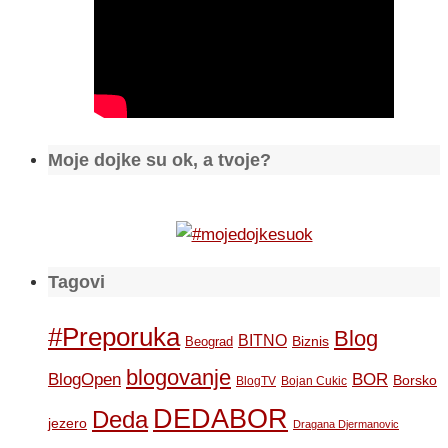
Moje dojke su ok, a tvoje?
Tagovi
#Preporuka
Blog
BITNO
Biznis
Beograd
blogovanje
BOR
BlogOpen
Borsko
BlogTV
Bojan Cukic
DEDABOR
Deda
jezero
Dragana Djermanovic