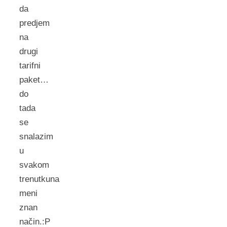
da
predjem
na
drugi
tarifni
paket…
do
tada
se
snalazim
u
svakom
trenutkuna
meni
znan
način.:P