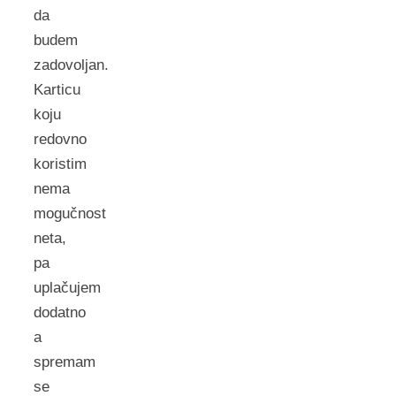
da
budem
zadovoljan.
Karticu
koju
redovno
koristim
nema
mogučnost
neta,
pa
uplačujem
dodatno
a
spremam
se