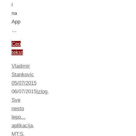
i
na
App
…
Ceo
tekst
Vladimir
Stankovic
05/07/2015
06/07/2015
Izlog
,
Sve
nesto
lepo...
aplikacija
,
MT:S
,