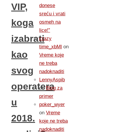
VIP,
donese
sreću i vrati
koga
osmeh na
lice!”
izabrati
crazy
time_xbMl
on
kao
Vreme koje
ne treba
svog
nadoknaditi
LennyAspib
operatera
on
Blog za
primer
u
poker_wyer
on
Vreme
2018.
koje ne treba
nadoknaditi