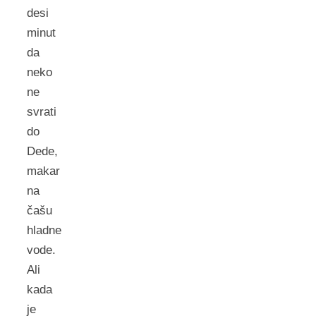
desi
minut
da
neko
ne
svrati
do
Dede,
makar
na
čašu
hladne
vode.
Ali
kada
je