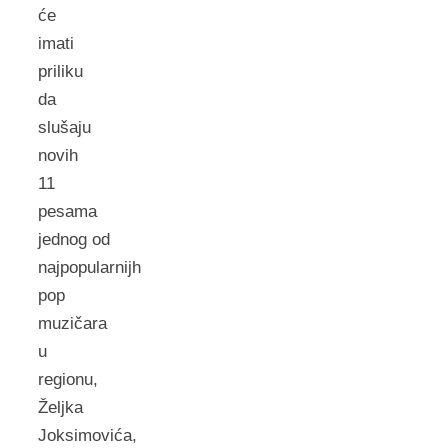
će
imati
priliku
da
slušaju
novih
11
pesama
jednog od
najpopularnijh
pop
muzičara
u
regionu,
Željka
Joksimovića,