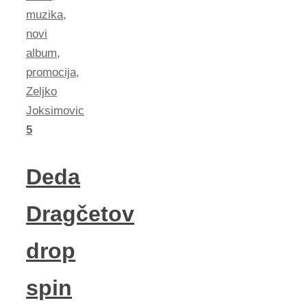
muzika
,
novi
album
,
promocija
,
Zeljko
Joksimovic
5
Deda
Dragčetov
drop
spin