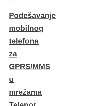
Podešavanje
mobilnog
telefona
za
GPRS/MMS
u
mrežama
Telenor,