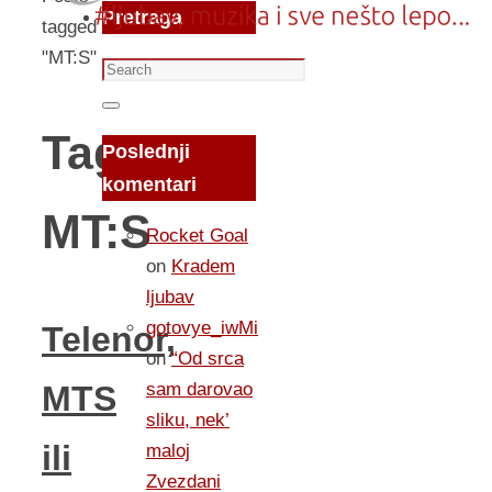
Pretraga
tagged
"MT:S"
Search
for:
Search
Tag:
Poslednji
komentari
MT:S
Rocket Goal
on
Kradem
ljubav
gotovye_iwMi
Telenor,
on
“Od srca
sam darovao
MTS
sliku, nek’
ili
maloj
Zvezdani