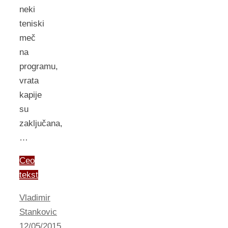
neki
teniski
meč
na
programu,
vrata
kapije
su
zaključana,
…
Ceo
tekst
Vladimir
Stankovic
12/05/2015