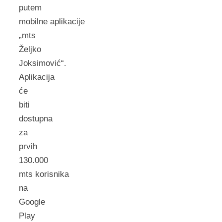
putem
mobilne aplikacije
„mts
Željko
Joksimović“.
Aplikacija
će
biti
dostupna
za
prvih
130.000
mts korisnika
na
Google
Play