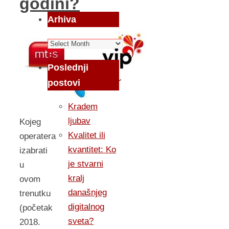
godini?
Arhiva
Arhiva
Poslednji
postovi
Kradem
ljubav
Kojeg
Kvalitet ili
operatera
kvantitet: Ko
izabrati
je stvarni
u
kralj
ovom
današnjeg
trenutku
digitalnog
(početak
sveta?
2018.