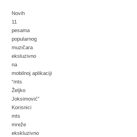
Novih
11
pesama
popularnog
muzičara
eksluzivno
na
mobilnoj aplikaciji
“mts
Željko
Joksimović”
Korisnici
mts
mreže
ekskluzivno