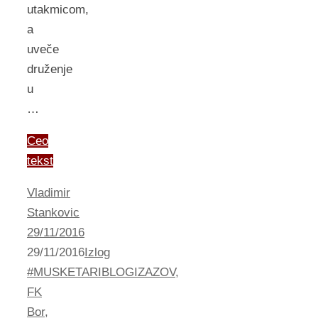
utakmicom,
a
uveče
druženje
u
…
Ceo
tekst
Vladimir
Stankovic
29/11/2016
29/11/2016
Izlog
#MUSKETARIBLOGIZAZOV
,
FK
Bor
,