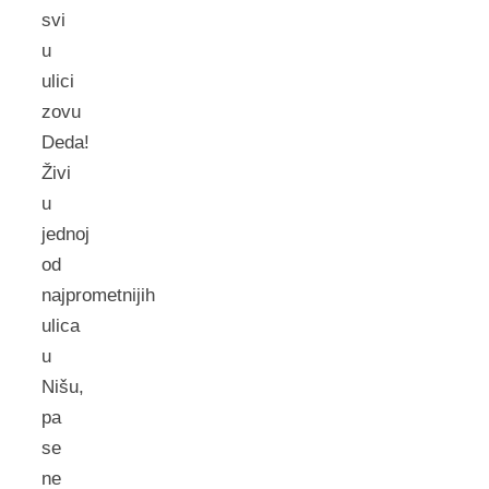
svi
u
ulici
zovu
Deda!
Živi
u
jednoj
od
najprometnijih
ulica
u
Nišu,
pa
se
ne