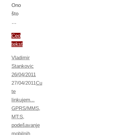
Ono
što
…
Ceo
tekst
Vladimir
Stankovic
26/04/2011
27/04/2011
Cu
te
linkujem...
GPRS/MMS
,
MT:S
,
podešavanje
mobilnih