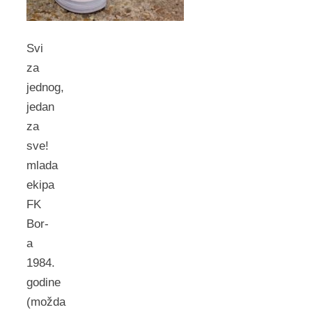
Svi
za
jednog,
jedan
za
sve!
mlada
ekipa
FK
Bor-
a
1984.
godine
(možda