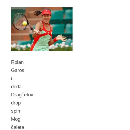
Rolan
Garos
i
deda
Dragčetov
drop
spin
Mog
ćaleta