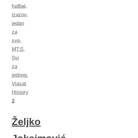
fudbal
,
izazov
,
jedan
za
sve
,
MT:S
,
Svi
za
jednog
,
Viasat
History
2
Željko