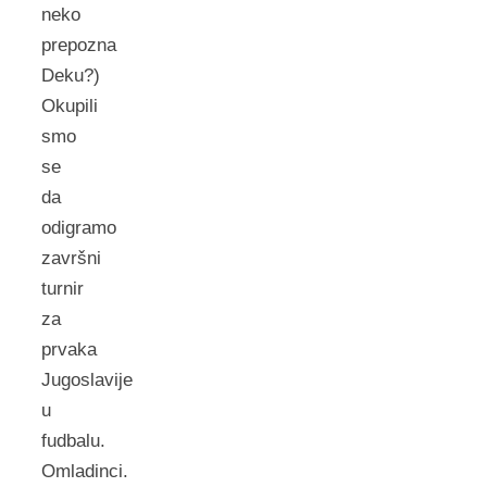
neko
prepozna
Deku?)
Okupili
smo
se
da
odigramo
završni
turnir
za
prvaka
Jugoslavije
u
fudbalu.
Omladinci.