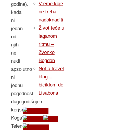
Vreme koje
godine),
ne treba
kada
nadoknaditi
ni
Život teče u
jedan
laganom
od
ritmu –
njih
Zvonko
ne
Bogdan
nudi
Not a travel
apsolutno
blog –
ni
biciklom do
jednu
Lisabona
pogodnost
dugogodišnjem
korisniku?
Koga?
Telenor?