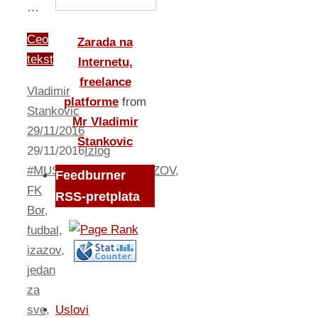
…
Ceo
Zarada na
tekst
Internetu,
freelance
Vladimir
platforme
from
Stankovic
Mr Vladimir
29/11/2016
Stankovic
29/11/2016
Izlog
#MUSKETARIBLOGIZAZOV
,
Feedburner
FK
RSS-pretplata
Bor
,
fudbal
,
izazov
,
jedan
za
sve
,
Uslovi