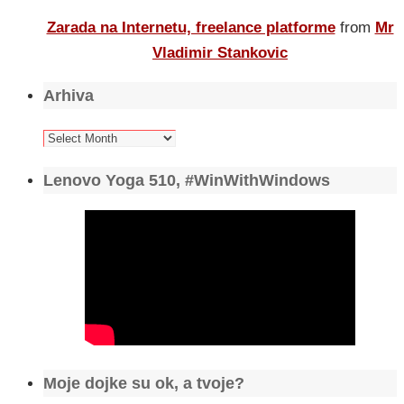
Zarada na Internetu, freelance platforme
from
Mr
Vladimir Stankovic
Arhiva
Arhiva
Lenovo Yoga 510, #WinWithWindows
Moje dojke su ok, a tvoje?