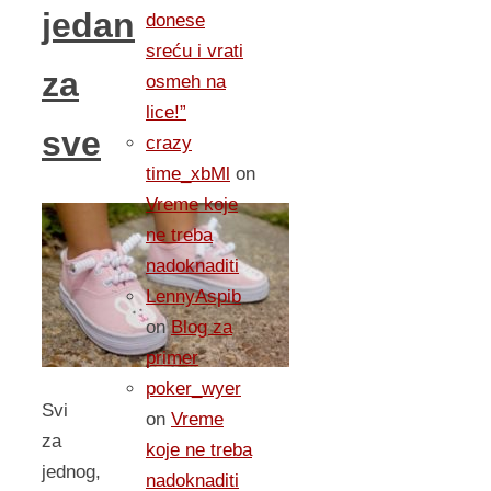
jedan
donese
sreću i vrati
za
osmeh na
lice!”
sve
crazy
time_xbMl
on
Vreme koje
ne treba
nadoknaditi
LennyAspib
on
Blog za
primer
poker_wyer
Svi
on
Vreme
za
koje ne treba
jednog,
nadoknaditi