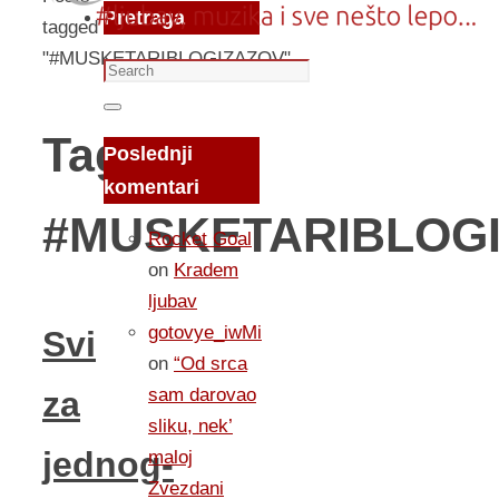
Pretraga
tagged
"#MUSKETARIBLOGIZAZOV"
Search
for:
Search
Tag:
Poslednji
komentari
#MUSKETARIBLOG
Rocket Goal
on
Kradem
ljubav
gotovye_iwMi
Svi
on
“Od srca
sam darovao
za
sliku, nek’
jednog-
maloj
Zvezdani