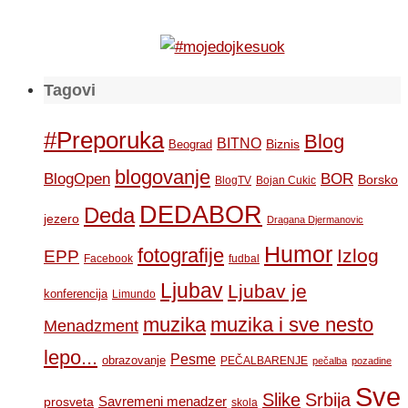
Tagovi
#Preporuka
Blog
BITNO
Biznis
Beograd
blogovanje
BOR
BlogOpen
Borsko
BlogTV
Bojan Cukic
DEDABOR
Deda
jezero
Dragana Djermanovic
Humor
fotografije
Izlog
EPP
Facebook
fudbal
Ljubav
Ljubav je
konferencija
Limundo
muzika
muzika i sve nesto
Menadzment
lepo...
Pesme
obrazovanje
PEČALBARENJE
pečalba
pozadine
Sve
Slike
Srbija
Savremeni menadzer
prosveta
skola