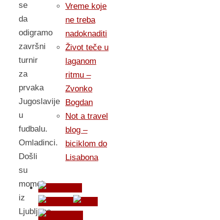
se
Vreme koje
da
ne treba
odigramo
nadoknaditi
završni
Život teče u
turnir
laganom
za
ritmu –
prvaka
Zvonko
Jugoslavije
Bogdan
u
Not a travel
fudbalu.
blog –
Omladinci.
biciklom do
Došli
Lisabona
su
momci
iz
Ljubljane,