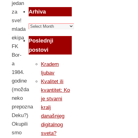
jedan
Arhiva
za
sve!
Arhiva
mlada
ekipa
Poslednji
FK
postovi
Bor-
a
Kradem
1984.
ljubav
godine
Kvalitet ili
(možda
kvantitet: Ko
neko
je stvarni
prepozna
kralj
Deku?)
današnjeg
Okupili
digitalnog
smo
sveta?