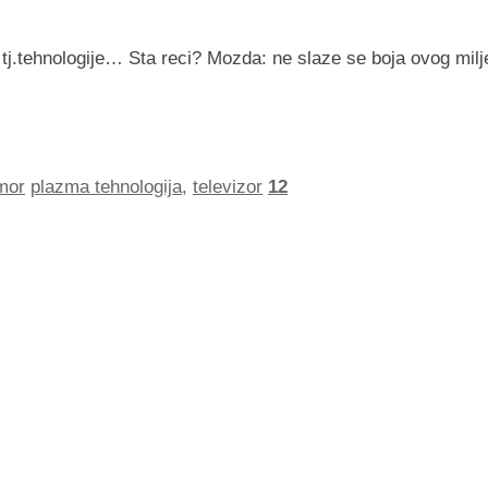
e tj.tehnologije… Sta reci? Mozda: ne slaze se boja ovog milj
mor
plazma tehnologija
,
televizor
12