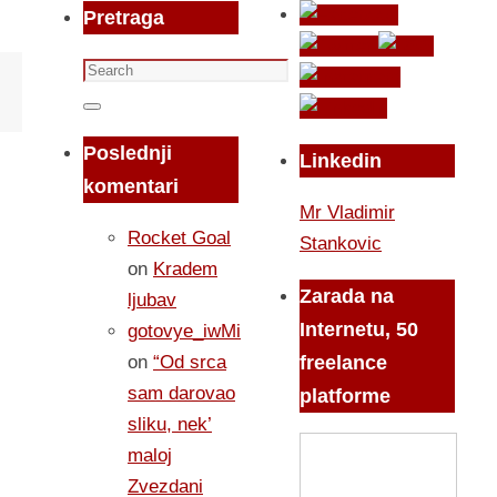
Pretraga
Search
for:
Search
Poslednji
Linkedin
komentari
Mr Vladimir
Rocket Goal
Stankovic
on
Kradem
Zarada na
ljubav
Internetu, 50
gotovye_iwMi
on
“Od srca
freelance
sam darovao
platforme
sliku, nek’
maloj
Zvezdani