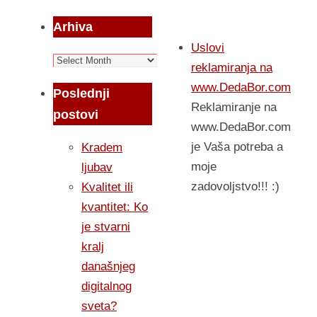
Arhiva
Uslovi
Arhiva
reklamiranja na
www.DedaBor.com
Poslednji
Reklamiranje na
postovi
www.DedaBor.com
je Vaša potreba a
Kradem
moje
ljubav
zadovoljstvo!!! :)
Kvalitet ili
kvantitet: Ko
je stvarni
kralj
današnjeg
digitalnog
sveta?