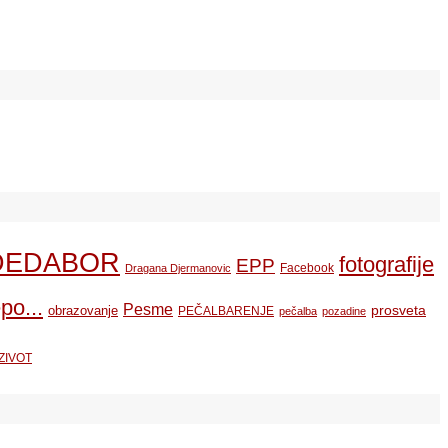
DEDABOR
fotografije
EPP
Facebook
Dragana Djermanovic
po...
Pesme
prosveta
obrazovanje
PEČALBARENJE
pečalba
pozadine
ZIVOT