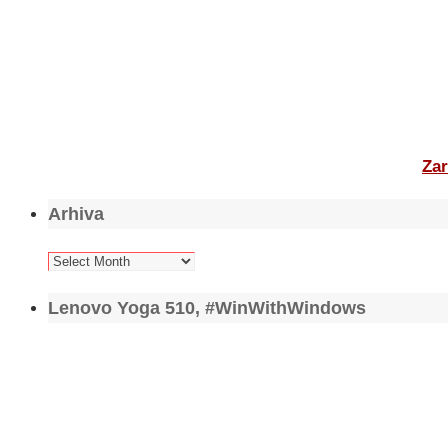
Zar
Arhiva
Arhiva
Lenovo Yoga 510, #WinWithWindows