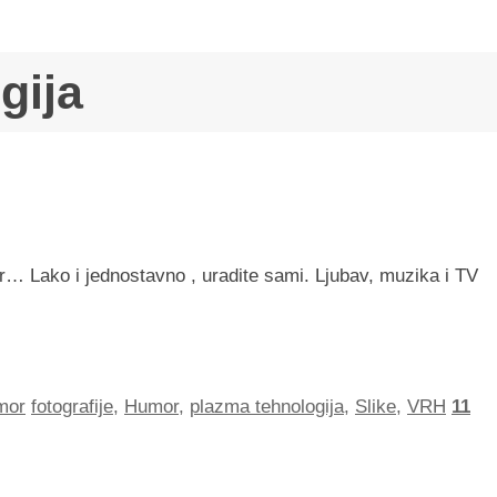
gija
… Lako i jednostavno , uradite sami. Ljubav, muzika i TV
mor
fotografije
,
Humor
,
plazma tehnologija
,
Slike
,
VRH
11