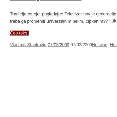
Tradicija osteje, pogledajte: Televizor novije generacij
treba ga promeniti univerzalnim belim, cipkanim??? 😛
Ceo tekst
Vladimir Stankovic
07/03/2009
07/03/2009
Holiwud
,
Hu