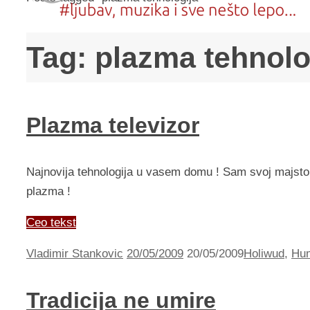
Tag:
plazma tehnolo
Plazma televizor
Najnovija tehnologija u vasem domu ! Sam svoj majstor
plazma !
Ceo tekst
Vladimir Stankovic
20/05/2009
20/05/2009
Holiwud
,
Hu
Tradicija ne umire