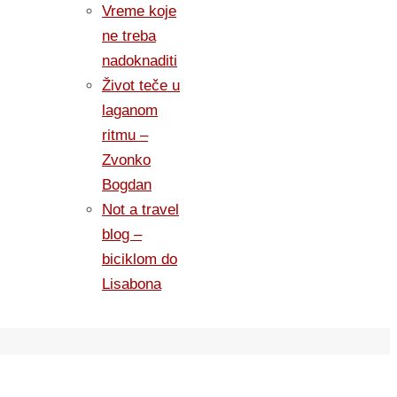
Vreme koje
ne treba
nadoknaditi
Život teče u
laganom
ritmu –
Zvonko
Bogdan
Not a travel
blog –
biciklom do
Lisabona