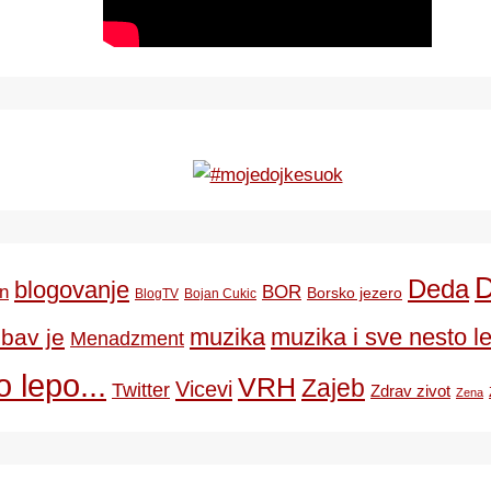
Deda
blogovanje
BOR
n
Borsko jezero
BlogTV
Bojan Cukic
ubav je
muzika
muzika i sve nesto le
Menadzment
 lepo...
VRH
Zajeb
Vicevi
Twitter
Zdrav zivot
Zena