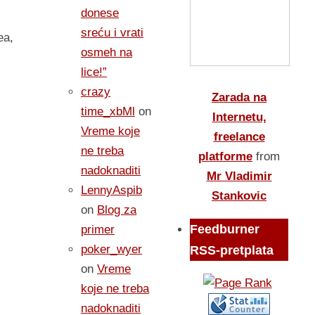
donese
sreću i vrati
ea,
osmeh na
lice!”
crazy
Zarada na
time_xbMl
on
Internetu,
Vreme koje
freelance
ne treba
platforme
from
nadoknaditi
Mr Vladimir
LennyAspib
Stankovic
on
Blog za
Feedburner
primer
poker_wyer
RSS-pretplata
on
Vreme
koje ne treba
nadoknaditi