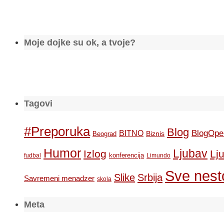
Moje dojke su ok, a tvoje?
Tagovi
#Preporuka
Blog
BlogOpe
BITNO
Biznis
Beograd
Humor
Ljubav
Izlog
Lj
konferencija
fudbal
Limundo
Sve nesto
Slike
Srbija
Savremeni menadzer
skola
Meta