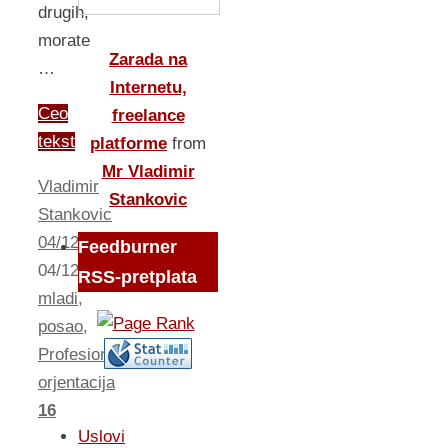
drugih,
morate
Zarada na
…
Internetu,
Ceo
freelance
tekst
platforme
from
Mr Vladimir
Vladimir
Stankovic
Stankovic
04/12/2012
Feedburner
04/12/2012
Izlog
RSS-pretplata
mladi
,
posao
,
Profesionalna
orjentacija
16
Uslovi