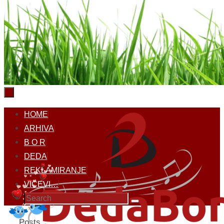
Skip
HOME
to
ARHIVA
content
B O R
DEDA
REKLAMIRANJE
VICEVI…
Search
Search
for:
Home
Posts