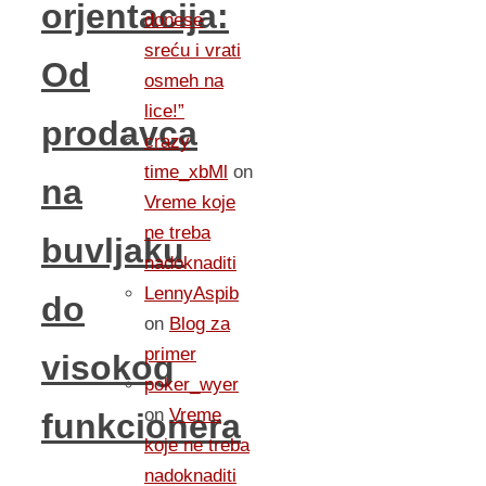
orjentacija:
donese
sreću i vrati
Od
osmeh na
lice!”
prodavca
crazy
time_xbMl
on
na
Vreme koje
ne treba
buvljaku
nadoknaditi
LennyAspib
do
on
Blog za
primer
visokog
poker_wyer
on
Vreme
funkcionera
koje ne treba
nadoknaditi