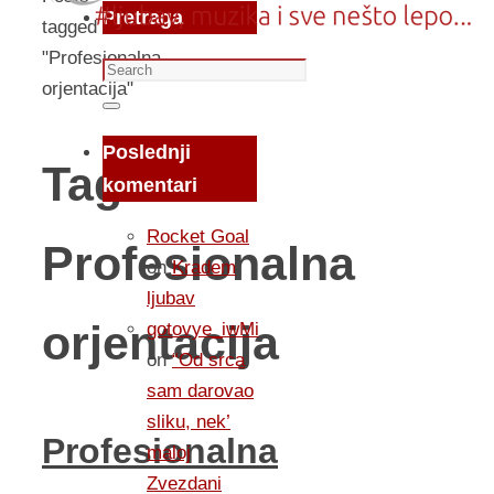
Pretraga
tagged
"Profesionalna
Search
orjentacija"
for:
Search
Poslednji
Tag:
komentari
Rocket Goal
Profesionalna
on
Kradem
ljubav
orjentacija
gotovye_iwMi
on
“Od srca
sam darovao
sliku, nek’
Profesionalna
maloj
Zvezdani