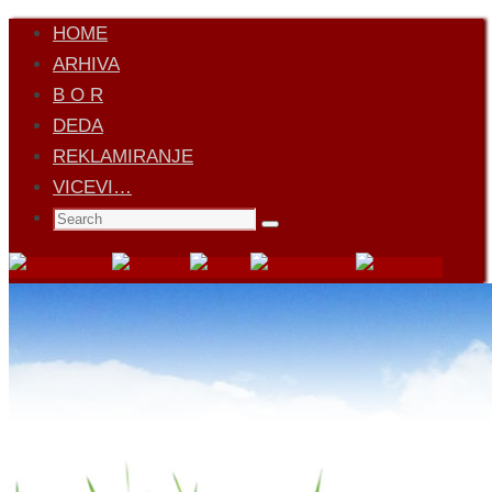
Skip
HOME
to
ARHIVA
content
B O R
DEDA
REKLAMIRANJE
VICEVI…
Search
Search
for: