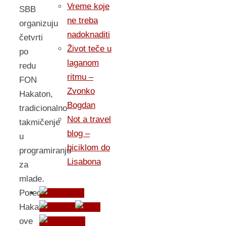
Vreme koje
SBB
ne treba
organizuju
nadoknaditi
četvrti
Život teče u
po
laganom
redu
ritmu –
FON
Zvonko
Hakaton,
Bogdan
tradicionalno
Not a travel
takmičenje
blog –
u
biciklom do
programiranju
Lisabona
za
mlade.
Pored
Hakatona
ove