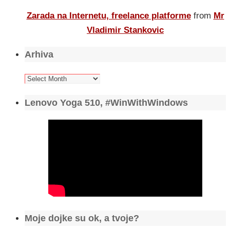
Zarada na Internetu, freelance platforme
from
Mr
Vladimir Stankovic
Arhiva
Arhiva
Lenovo Yoga 510, #WinWithWindows
Moje dojke su ok, a tvoje?