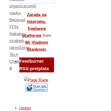
organizacionih
nauka
Zarada na
Beograd
,
Internetu,
FON
,
freelance
Hakaton
,
platforme
from
studneti
,
Mr Vladimir
takmičenje
,
Stankovic
Tech
Feedburner
Challange
0
RSS-pretplata
Uslovi