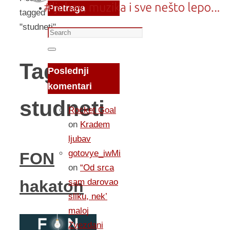
Pretraga
tagged
"studneti"
Search
for:
Search
Tag:
Poslednji
komentari
studneti
Rocket Goal
on
Kradem
ljubav
gotovye_iwMi
FON
on
“Od srca
sam darovao
hakaton
sliku, nek’
maloj
Zvezdani