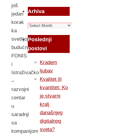
još
Arhiva
jedan
korak
Arhiva
ka
svetlijoj
Poslednji
budućnosti,
postovi
FONIS
Kradem
i
ljubav
Istraživačko
Kvalitet ili
–
kvantitet: Ko
razvojni
je stvarni
centar
kralj
u
današnjeg
saradnji
digitalnog
sa
sveta?
kompanijom