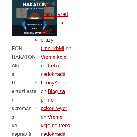
donese
sreću i vrati
osmeh na
lice!”
crazy
FON
time_xbMl
on
HAKATON
Vreme koje
Ako
ne treba
si
nadoknaditi
IT
LennyAspib
entuzijasta
on
Blog za
i
primer
spreman
poker_wyer
si
on
Vreme
da
koje ne treba
napraviš
nadoknaditi