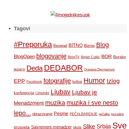
Tagovi
#Preporuka
Blog
BITNO
Biznis
Beograd
blogovanje
BOR
BlogOpen
Borsko
BlogTV
Bojan Cukic
DEDABOR
Deda
jezero
Dragana Djermanovic
Humor
fotografije
Izlog
EPP
Facebook
fudbal
Ljubav
Ljubav je
konferencija
Limundo
muzika
muzika i sve nesto
Menadzment
lepo...
Pesme
obrazovanje
PEČALBARENJE
pečalba
pozadine
Sve
Slike
Srbija
Savremeni menadzer
prosveta
skola