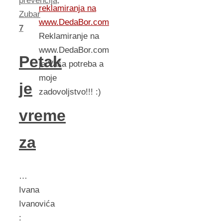
prevencija
,
reklamiranja na
Zubar
www.DedaBor.com
7
Reklamiranje na
www.DedaBor.com
Petak
je Vaša potreba a
moje
je
zadovoljstvo!!! :)
vreme
za
…
Ivana
Ivanovića
: