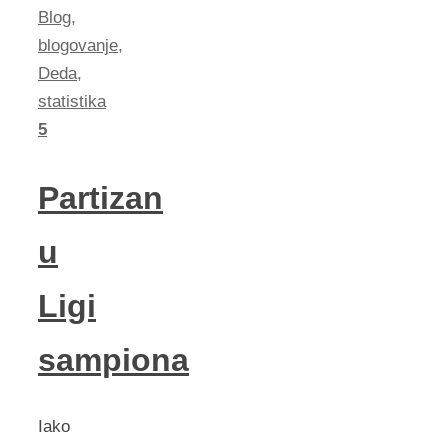
Blog
,
blogovanje
,
Deda
,
statistika
5
Partizan
u
Ligi
sampiona
Iako