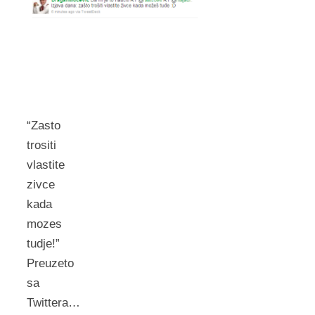
“Zasto
trositi
vlastite
zivce
kada
mozes
tudje!”
Preuzeto
sa
Twittera…