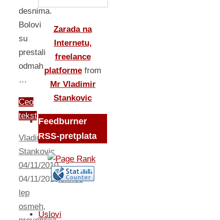
desnima.
Bolovi
Zarada na
su
Internetu,
prestali
freelance
odmah
platforme
from
…
Mr Vladimir
Stankovic
Ceo
tekst
Feedburner
RSS-pretplata
Vladimir
Stankovic
04/11/2010
04/11/2010
iskrice
lep
osmeh
,
Uslovi