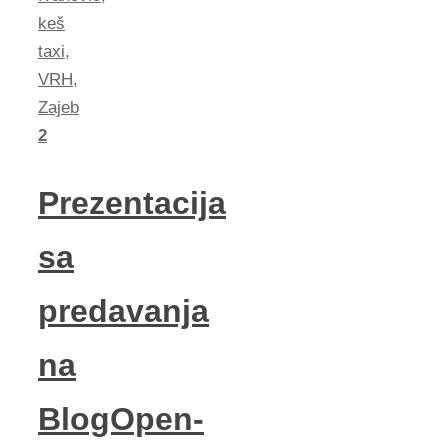
keš
taxi
,
VRH
,
Zajeb
2
Prezentacija
sa
predavanja
na
BlogOpen-