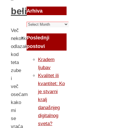
beli
Arhiva
Arhiva
Več
Poslednji
nekoliko
postovi
odlazaka
kod
Kradem
teta
ljubav
zube
Kvalitet ili
i
kvantitet: Ko
več
je stvarni
osećam
kralj
kako
današnjeg
mi
digitalnog
se
sveta?
vraća