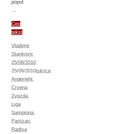
poput
…
Ceo
tekst
Vladimir
Stankovic
25/08/2010
25/08/2010
iskrice
Anderleht
,
Crvena
Zvezda
,
Liga
Sampiona
,
Partizan
,
Radisa