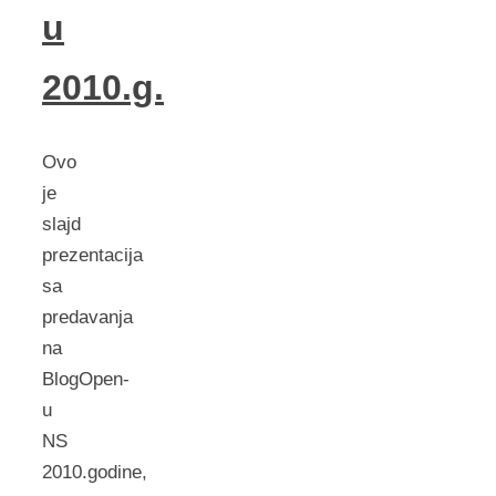
u
2010.g.
Ovo
je
slajd
prezentacija
sa
predavanja
na
BlogOpen-
u
NS
2010.godine,