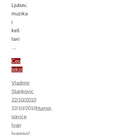
Ljubav,
muzika
i
keš
taxi
…
Ceo
tekst
Vladimir
Stankovic
22/10/2010
22/10/2010
Humor
,
iskrice
Ivan
Ivanović
,