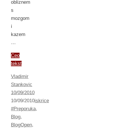
obliznem
s
mozgom
i
kazem
…
Ceo
tekst
Vladimir
Stankovic
10/09/2010
10/09/2010
iskrice
#Preporuka
,
Blog
,
BlogOpen
,