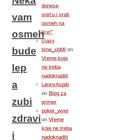
Neka
donese
sreću i vrati
vam
osmeh na
osmeh
lice!”
crazy
bude
time_xbMl
on
Vreme koje
lep
ne treba
nadoknaditi
a
LennyAspib
on
Blog za
zubi
primer
poker_wyer
zdravi
on
Vreme
koje ne treba
i
nadoknaditi