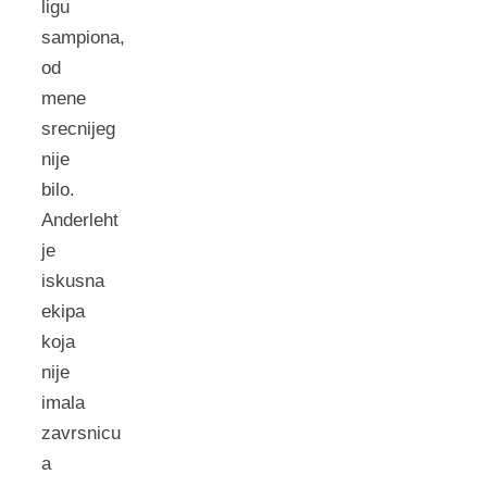
ligu
sampiona,
od
mene
srecnijeg
nije
bilo.
Anderleht
je
iskusna
ekipa
koja
nije
imala
zavrsnicu
a