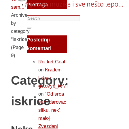
Pretraga
sam...
Archive
Search
by
for:
Search
category
"iskrice"
Poslednji
(Page
komentari
9)
Rocket Goal
on
Kradem
Category:
ljubav
gotovye_iwMi
on
“Od srca
iskrice
sam darovao
sliku, nek’
maloj
Zvezdani