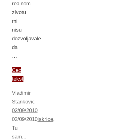
realnom
zivotu
mi
nisu
dozvoljavale
da
…
Ceo
tekst
Vladimir
Stankovic
02/09/2010
02/09/2010
iskrice
,
Tu
sam...