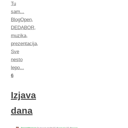
Tu
sam...
BlogOpen
,
DEDABOR
,
muzika
,
prezentacija
,
Sve
nesto
lepo...
6
Izjava
dana