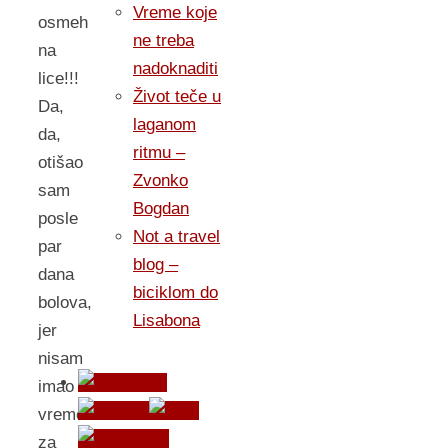
Vreme koje
osmeh
ne treba
na
nadoknaditi
lice!!!
Život teče u
Da,
laganom
da,
ritmu –
otišao
Zvonko
sam
Bogdan
posle
Not a travel
par
blog –
dana
biciklom do
bolova,
Lisabona
jer
nisam
imao
vremena
za