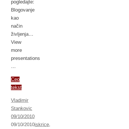
pogledajte:
Blogovanje
kao
način
življenja…
View
more
presentations
…
Ceo
tekst
Vladimir
Stankovic
09/10/2010
09/10/2010
iskrice
,