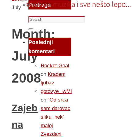
Pretraga
July
Search
for:
Month:
Search
Poslednji
komentari
July
Rocket Goal
2008
on
Kradem
ljubav
gotovye_iwMi
on
“Od srca
Zajeb
sam darovao
sliku, nek’
na
maloj
Zvezdani