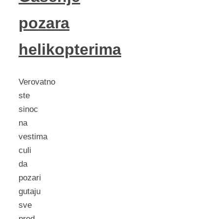
pozara
helikopterima
Verovatno
ste
sinoc
na
vestima
culi
da
pozari
gutaju
sve
pred