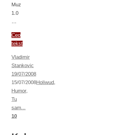
Muz
1.0
…
Ceo
tekst
Vladimir
Stankovic
19/07/2008
15/07/2008
Holiwud
,
Humor
,
Tu
sam...
10