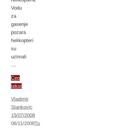
Vodu
za
gasenje
pozara
helikopteri
su
uzimali
…
Ceo
tekst
Vladimir
Stankovic
15/07/2008
06/11/2008
Tu