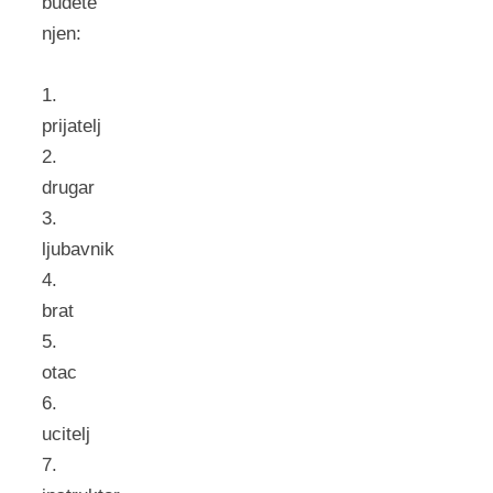
budete
njen:
1.
prijatelj
2.
drugar
3.
ljubavnik
4.
brat
5.
otac
6.
ucitelj
7.