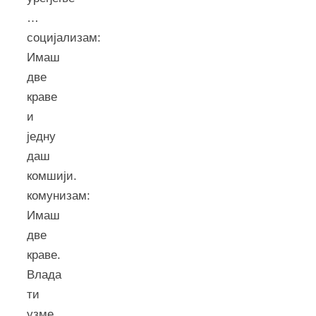
…
социјализам:
Имаш
две
краве
и
једну
даш
комшији.
комунизам:
Имаш
две
краве.
Влада
ти
узме