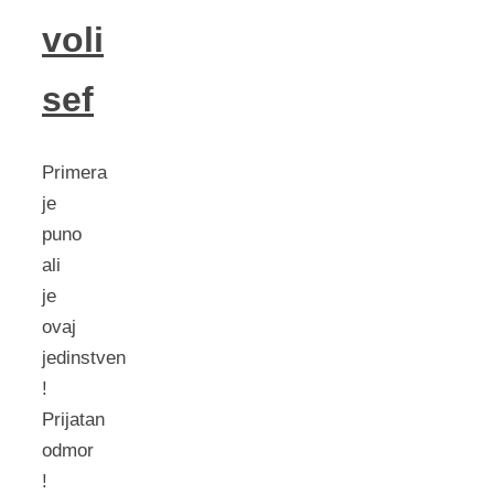
voli
sef
Primera
je
puno
ali
je
ovaj
jedinstven
!
Prijatan
odmor
!