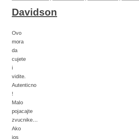
Davidson
Ovo
mora
da
cujete
i
vidite.
Autenticno
!
Malo
pojacajte
zvucnike…
Ako
jos