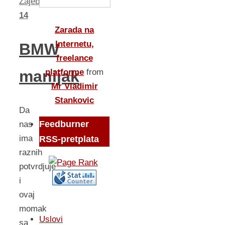
Zajeb
14
Zarada na
Internetu,
BMW
freelance
platforme
from
manijak
Mr Vladimir
Stankovic
Da
Feedburner
nas
ima
RSS-pretplata
raznih
potvrdjuje
i
ovaj
momak
Uslovi
sa