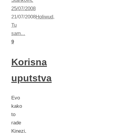
Stankovic
25/07/2008
21/07/2008
Holiwud
,
Tu
sam...
9
Korisna
uputstva
Evo
kako
to
rade
Kinezi,