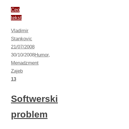
Ceo
tekst
Vladimir
Stankovic
21/07/2008
30/10/2008
Humor
,
Menadzment
Zajeb
13
Softwerski
problem