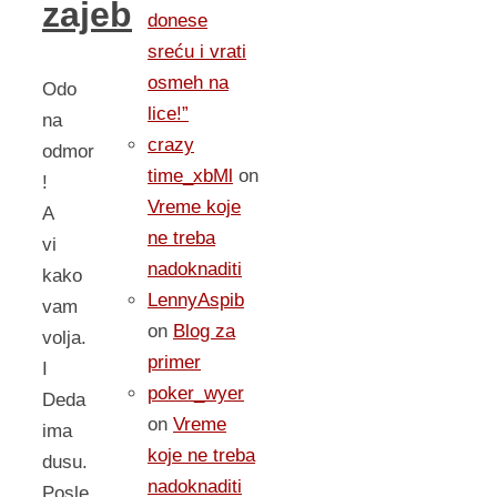
zajeb
donese
sreću i vrati
osmeh na
Odo
lice!”
na
crazy
odmor
time_xbMl
on
!
Vreme koje
A
ne treba
vi
nadoknaditi
kako
LennyAspib
vam
on
Blog za
volja.
primer
I
poker_wyer
Deda
on
Vreme
ima
koje ne treba
dusu.
nadoknaditi
Posle