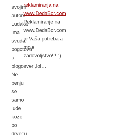
reklamiranja na
svojim
www.DedaBor.com
autom.
Reklamiranje na
Ludaka
www.DedaBor.com
ima
je Vaša potreba a
svuda,
moje
pogotovo
zadovoljstvo!!! :)
u
blogosveri,lol…
Ne
penju
se
samo
lude
koze
po
drvecu