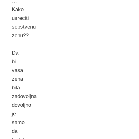
…
Kako
usreciti
sopstvenu
zenu??
Da
bi
vasa
zena
bila
zadovoljna
dovoljno
je
samo
da