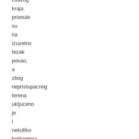
kraja
prionule
su
na
izuzetno
tezak
posao,
a
zbog
nepristupacnog
terena
ukljuceno
je
i
nekoliko
helikoptera.