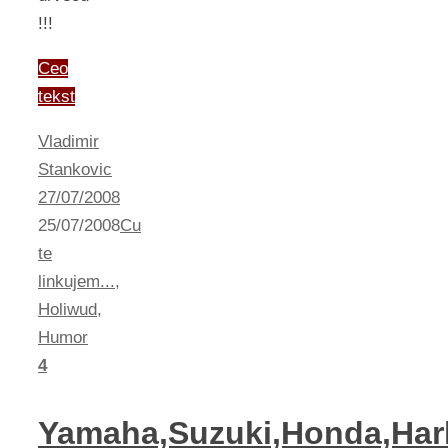
!!!
Ceo
tekst
Vladimir
Stankovic
27/07/2008
25/07/2008
Cu
te
linkujem...
,
Holiwud
,
Humor
4
Yamaha,Suzuki,Honda,Har