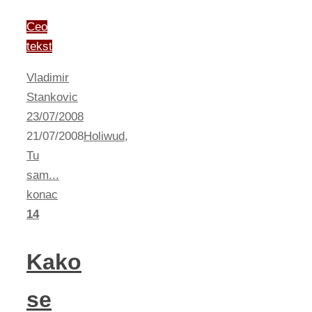
Ceo
tekst
Vladimir
Stankovic
23/07/2008
21/07/2008
Holiwud
,
Tu
sam...
konac
14
Kako
se