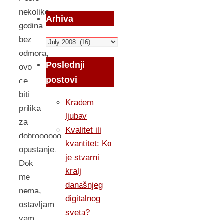
nekoliko
Arhiva
godina
bez
Arhiva
odmora,
Poslednji
ovo
postovi
ce
biti
Kradem
prilika
ljubav
za
Kvalitet ili
dobroooooo
kvantitet: Ko
opustanje.
je stvarni
Dok
kralj
me
današnjeg
nema,
digitalnog
ostavljam
sveta?
vam