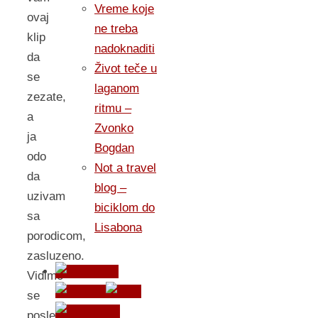
Vreme koje
ovaj
ne treba
klip
nadoknaditi
da
Život teče u
se
laganom
zezate,
ritmu –
a
Zvonko
ja
Bogdan
odo
Not a travel
da
blog –
uzivam
biciklom do
sa
Lisabona
porodicom,
zasluzeno.
Vidimo
se
posle