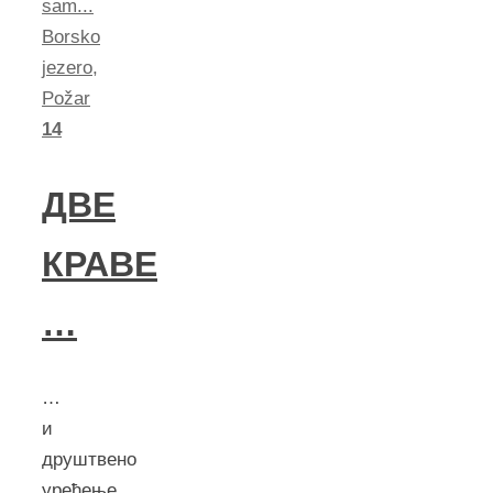
sam...
Borsko
jezero
,
Požar
14
ДВЕ
КРАВЕ
…
…
и
друштвено
уређење