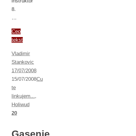
instruktor
8.
…
Ceo
tekst
Vladimir
Stankovic
17/07/2008
15/07/2008
Cu
te
linkujem...
,
Holiwud
20
Gasenje