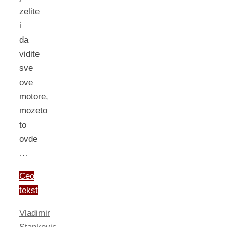
zelite
i
da
vidite
sve
ove
motore,
mozeto
to
ovde
…
Ceo
tekst
Vladimir