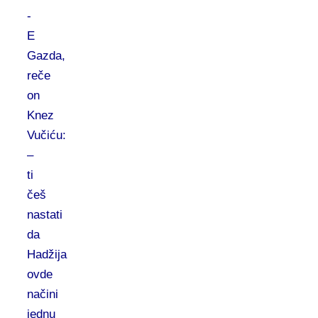
-
E
Gazda,
reče
on
Knez
Vučiću:
–
ti
češ
nastati
da
Hadžija
ovde
načini
jednu