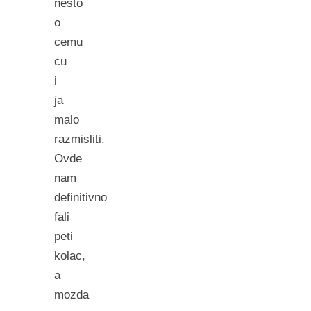
nesto
o
cemu
cu
i
ja
malo
razmisliti.
Ovde
nam
definitivno
fali
peti
kolac,
a
mozda