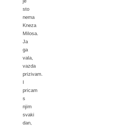
je
sto
nema
Kneza
Milosa.
Ja
ga
vala,
vazda
prizivam.
I
pricam
s
njim
svaki
dan,