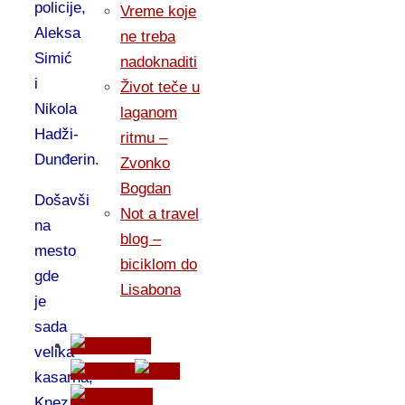
policije,
Vreme koje
Aleksa
ne treba
Simić
nadoknaditi
i
Život teče u
Nikola
laganom
Hadži-
ritmu –
Dunđerin.
Zvonko
Bogdan
Došavši
Not a travel
na
blog –
mesto
biciklom do
gde
Lisabona
je
sada
velika
kasarna,
Knez