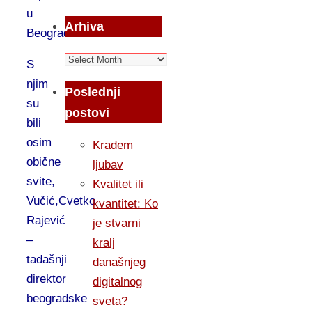
u
Arhiva
Beograd.
Arhiva
S
njim
Poslednji
su
postovi
bili
osim
Kradem
obične
ljubav
svite,
Kvalitet ili
Vučić,Cvetko
kvantitet: Ko
Rajević
je stvarni
–
kralj
tadašnji
današnjeg
direktor
digitalnog
beogradske
sveta?