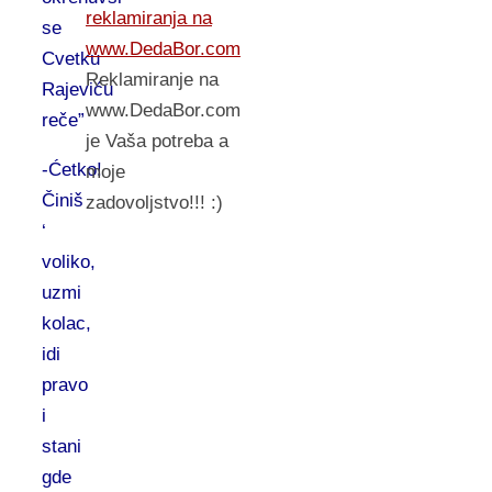
reklamiranja na
se
www.DedaBor.com
Cvetku
Reklamiranje na
Rajeviću
www.DedaBor.com
reče”
je Vaša potreba a
-Ćetko!
moje
Činiš
zadovoljstvo!!! :)
‘
voliko,
uzmi
kolac,
idi
pravo
i
stani
gde