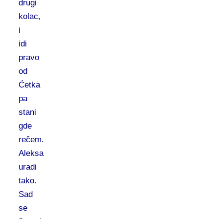
drugi
kolac,
i
idi
pravo
od
Ćetka
pa
stani
gde
rečem.
Aleksa
uradi
tako.
Sad
se