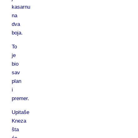
kasarnu
na
dva
boja.
To
je
bio
sav
plan
i
premer.
Upitaše
Kneza
šta