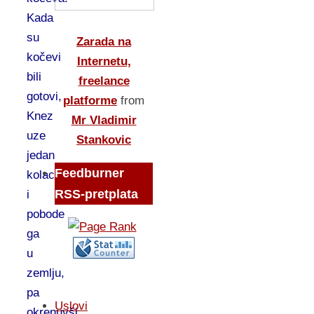
Kada
su
Zarada na
kočevi
Internetu,
bili
freelance
gotovi,
platforme
from
Knez
Mr Vladimir
uze
Stankovic
jedan
Feedburner
kolac
RSS-pretplata
i
pobode
ga
u
zemlju,
pa
Uslovi
okrenuvši