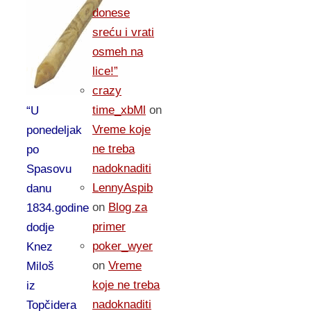
donese
sreću i vrati
osmeh na
lice!”
crazy
time_xbMl
on
“U
Vreme koje
ponedeljak
ne treba
po
nadoknaditi
Spasovu
LennyAspib
danu
on
Blog za
1834.godine
primer
dodje
poker_wyer
Knez
on
Vreme
Miloš
koje ne treba
iz
nadoknaditi
Topčidera