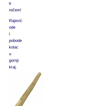
ti
rečem!
Rajević
ode
i
pobode
kolac
u
gornji
kraj.