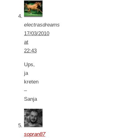
electrasdreams
17/03/2010
at
22:43
Ups,
ja
kreten
–
Sanja
sopran87