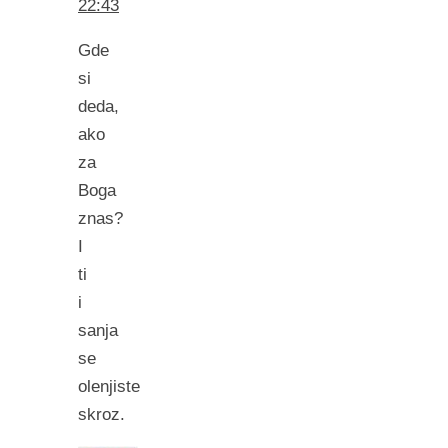
22:43
Gde
si
deda,
ako
za
Boga
znas?
I
ti
i
sanja
se
olenjiste
skroz.