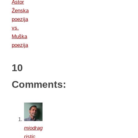
Astor
Ženska
poezija
vs.
Muška
poezija
10
Comments:
miodrag
ristic