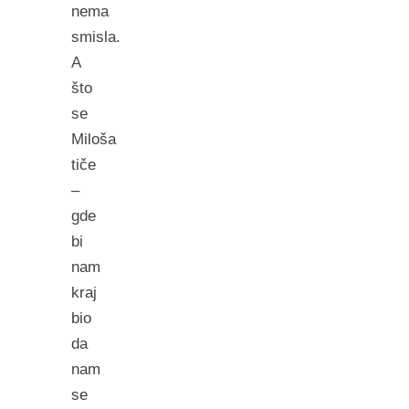
nema
smisla.
A
što
se
Miloša
tiče
–
gde
bi
nam
kraj
bio
da
nam
se