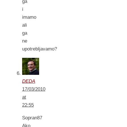
ga
i
imamo
ali
ga
ne
upotrebljavamo?
DEDA
17/03/2010
at
22:55
Sopran87
Ako