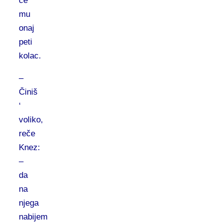
će
mu
onaj
peti
kolac.
–
Činiš
‘
voliko,
reče
Knez:
–
da
na
njega
nabijem