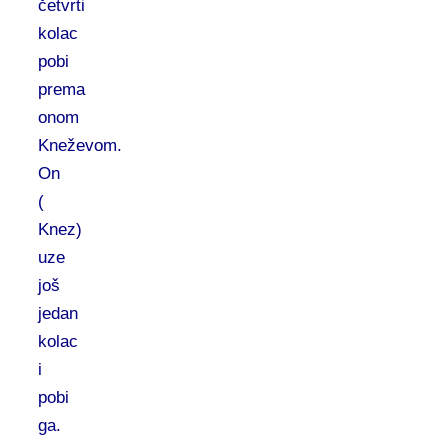
četvrti
kolac
pobi
prema
onom
Kneževom.
On
(
Knez)
uze
još
jedan
kolac
i
pobi
ga.