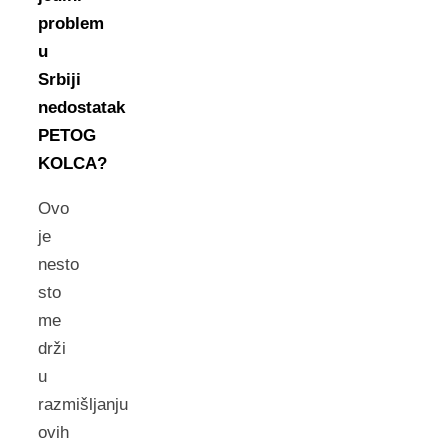
problem
u
Srbiji
nedostatak
PETOG
KOLCA?
Ovo
je
nesto
sto
me
drži
u
razmišljanju
ovih