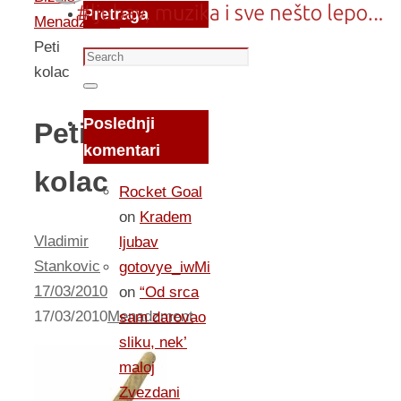
Pretraga
Menadzment
Peti
Search
kolac
for:
Search
Poslednji
Peti
komentari
kolac
Rocket Goal
on
Kradem
Vladimir
ljubav
Stankovic
gotovye_iwMi
17/03/2010
on
“Od srca
17/03/2010
Menadzment
sam darovao
sliku, nek’
maloj
Zvezdani