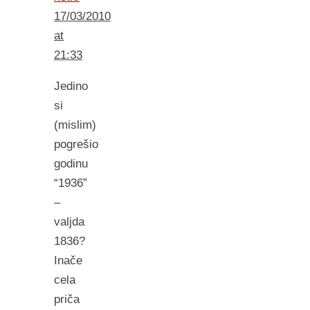
17/03/2010
at
21:33
Jedino
si
(mislim)
pogrešio
godinu
“1936”
–
valjda
1836?
Inače
cela
priča