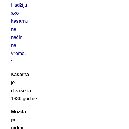
Hadžiju
ako
kasarnu
ne
načini
na
vreme.
“
Kasarna
je
dovršena
1936.godine.
Mozda
je
jedini