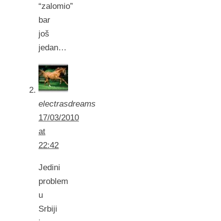
“zalomio”
bar
još
jedan…
electrasdreams
17/03/2010
at
22:42
Jedini
problem
u
Srbiji