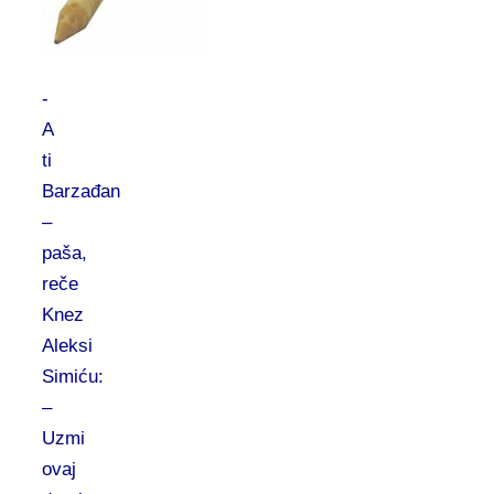
-
A
ti
Barzađan
–
paša,
reče
Knez
Aleksi
Simiću:
–
Uzmi
ovaj