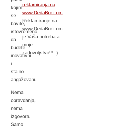
reklamiranja na
kojim
www.DedaBor.com
se
Reklamiranje na
bavite,
www.DedaBor.com
istovremeno
je Vaša potreba a
da
moje
budete
zadovoljstvo!!! :)
inovativni
i
stalno
angažovani.
Nema
opravdanja,
nema
izgovora.
Samo