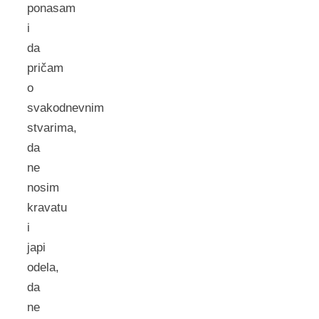
ponasam
i
da
pričam
o
svakodnevnim
stvarima,
da
ne
nosim
kravatu
i
japi
odela,
da
ne