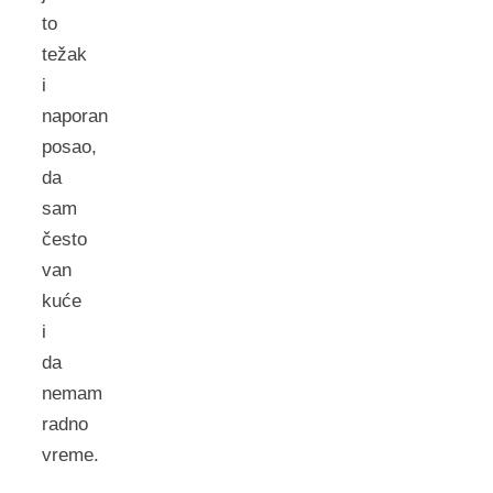
to
težak
i
naporan
posao,
da
sam
često
van
kuće
i
da
nemam
radno
vreme.