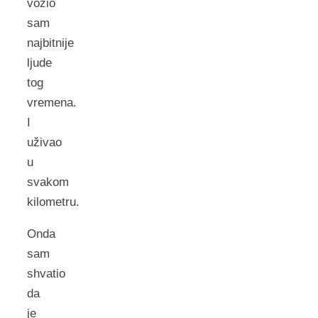
vozio
sam
najbitnije
ljude
tog
vremena.
I
uživao
u
svakom
kilometru.
Onda
sam
shvatio
da
je