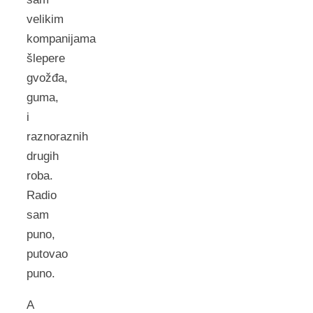
velikim
kompanijama
šlepere
gvožđa,
guma,
i
raznoraznih
drugih
roba.
Radio
sam
puno,
putovao
puno.
A