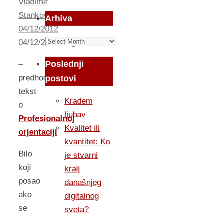
Vladimir
Stankovic
Arhiva
04/12/2012
Arhiva
04/12/2012
Izlog
Poslednji
–
predhodni
postovi
tekst
Kradem
o
ljubav
Profesionalnoj
Kvalitet ili
orjentaciji
kvantitet: Ko
Bilo
je stvarni
koji
kralj
posao
današnjeg
ako
digitalnog
se
sveta?