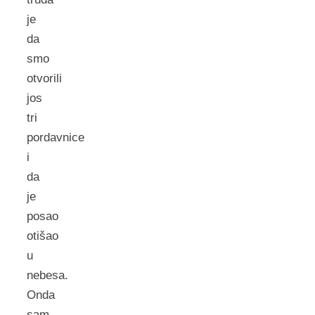
je
da
smo
otvorili
jos
tri
pordavnice
i
da
je
posao
otišao
u
nebesa.
Onda
sam