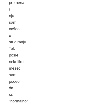
promena
i
nju
sam
našao
u
studiranju.
Tek
posle
nekoliko
meseci
sam
počeo
da
se
“normalno”