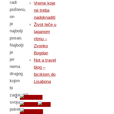
radi
Vreme koje
pošteno,
ne treba
on
nadoknaditi
je
Život teče u
najbolji
laganom
posao.
ritmu –
Najbolji
Zvonko
je
Bogdan
jer
Not a travel
nema
blog –
drugog
biciklom do
kojim
Lisabona
bi
zadovoljili
svoju
potrebu