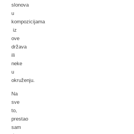
slonova
u
kompozicijama
iz
ove
država
ili
neke
u
okruženju.
Na
sve
to,
prestao
sam