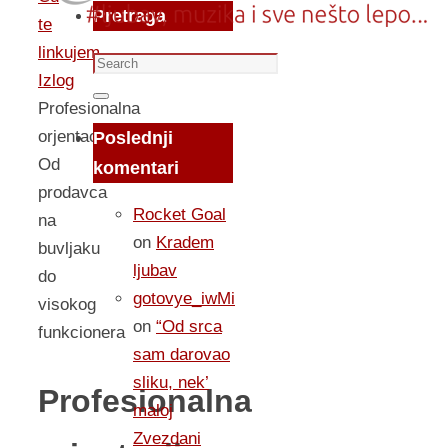
Pretraga
te
linkujem...
Search
Izlog
for:
Search
Profesionalna
orjentacija:
Poslednji
Od
komentari
prodavca
Rocket Goal
na
on
Kradem
buvljaku
ljubav
do
gotovye_iwMi
visokog
on
“Od srca
funkcionera
sam darovao
sliku, nek’
Profesionalna
maloj
Zvezdani