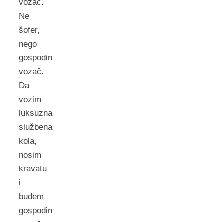
vozač.
Ne
šofer,
nego
gospodin
vozač.
Da
vozim
luksuzna
službena
kola,
nosim
kravatu
i
budem
gospodin