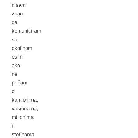
nisam
znao
da
komuniciram
sa
okolinom
osim
ako
ne
pričam
o
kamionima,
vasionama,
milionima
i
stotinama