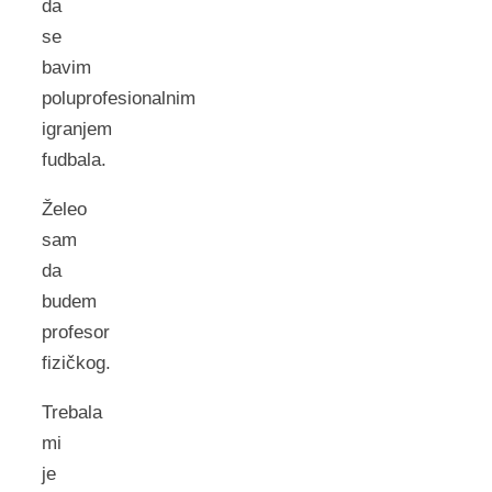
da
se
bavim
poluprofesionalnim
igranjem
fudbala.
Želeo
sam
da
budem
profesor
fizičkog.
Trebala
mi
je