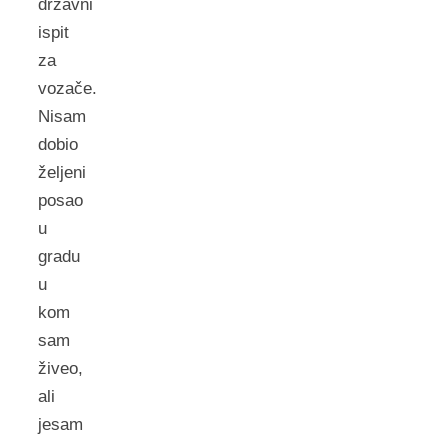
državni
ispit
za
vozače.
Nisam
dobio
željeni
posao
u
gradu
u
kom
sam
živeo,
ali
jesam