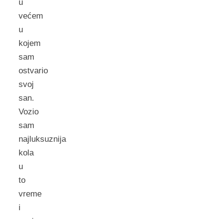
u
većem
u
kojem
sam
ostvario
svoj
san.
Vozio
sam
najluksuznija
kola
u
to
vreme
i