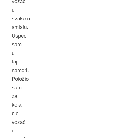
vozač
u
svakom
smislu.
Uspeo
sam
u
toj
nameri.
Položio
sam
za
kola,
bio
vozač
u