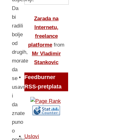
Da
bi
Zarada na
radili
Internetu,
bolje
freelance
od
platforme
from
drugih,
Mr Vladimir
morate
Stankovic
da
Feedburner
se
RSS-pretplata
usavrsavate
i
da
znate
puno
o
Uslovi
poslu