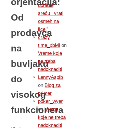
orjentacija:
donese
sreću i vrati
Od
osmeh na
lice!”
prodavca
crazy
time_xbMl
on
na
Vreme koje
buvljaku
ne treba
nadoknaditi
do
LennyAspib
on
Blog za
visokog
primer
poker_wyer
funkcionera
on
Vreme
koje ne treba
nadoknaditi