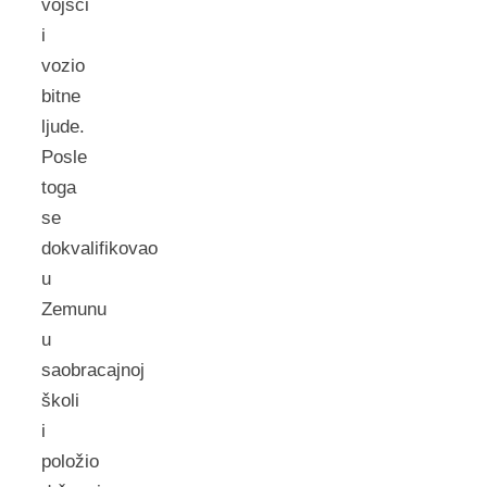
vojsci
i
vozio
bitne
ljude.
Posle
toga
se
dokvalifikovao
u
Zemunu
u
saobracajnoj
školi
i
položio