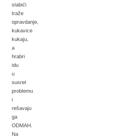
slabići
traže
opravdanje,
kukavice
kukaju,
a
hrabri
idu
u
susret
problemu
i
rešavaju
ga
ODMAH.
Na