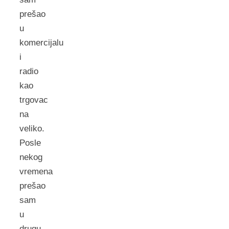
prešao
u
komercijalu
i
radio
kao
trgovac
na
veliko.
Posle
nekog
vremena
prešao
sam
u
drugu