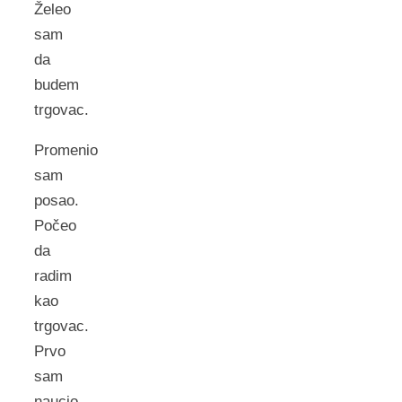
Želeo
sam
da
budem
trgovac.
Promenio
sam
posao.
Počeo
da
radim
kao
trgovac.
Prvo
sam
naucio