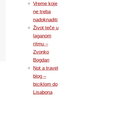
Vreme koje
ne treba
nadoknaditi
Život teče u
laganom
ritmu –
Zvonko
Bogdan
Not a travel
blog –
biciklom do
Lisabona