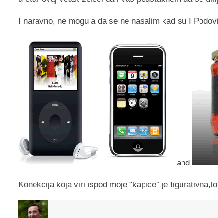
I naravno, ne mogu a da se ne nasalim kad su I Podovi i
and
Konekcija koja viri ispod moje “kapice” je figurativna,lo