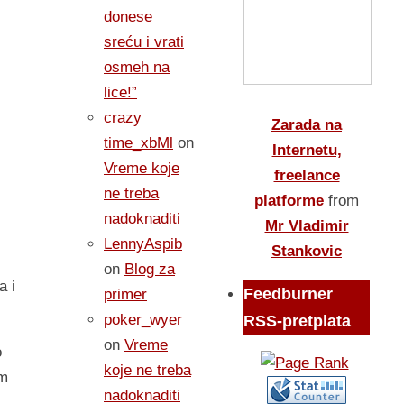
donese
sreću i vrati
osmeh na
lice!”
crazy
Zarada na
time_xbMl
on
Internetu,
Vreme koje
freelance
ne treba
platforme
from
nadoknaditi
Mr Vladimir
LennyAspib
Stankovic
on
Blog za
a i
Feedburner
primer
poker_wyer
RSS-pretplata
on
Vreme
o
koje ne treba
em
nadoknaditi