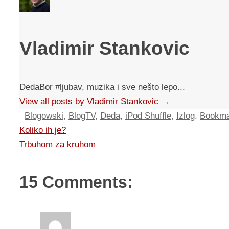
Vladimir Stankovic
DedaBor #ljubav, muzika i sve nešto lepo...
View all posts by Vladimir Stankovic
→
Blogowski
,
BlogTV
,
Deda
,
iPod Shuffle
,
Izlog
.
Bookma
Koliko ih je?
Trbuhom za kruhom
15 Comments: