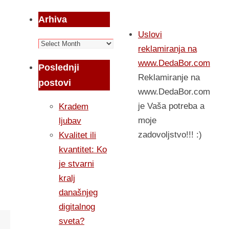
Arhiva
Uslovi
Arhiva
reklamiranja na
www.DedaBor.com
Poslednji
Reklamiranje na
postovi
www.DedaBor.com
je Vaša potreba a
Kradem
moje
ljubav
zadovoljstvo!!! :)
Kvalitet ili
kvantitet: Ko
je stvarni
kralj
današnjeg
digitalnog
sveta?