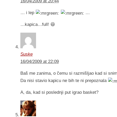
16/04/2009 at 20:44
… i lep
…
…kapica…full! 😆
Suske
16/04/2009 at 22:09
Baš me zanima, o čemu si razmišljao kad si sni
Da nisi stavio kapicu ne bih te ni prepoznala
A, da, kad si poslednji put igrao basket?