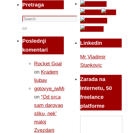
Pretraga
Search
for:
Search
Poslednji
Linkedin
komentari
Mr Vladimir
Rocket Goal
Stankovic
on
Kradem
Zarada na
ljubav
Internetu, 50
gotovye_iwMi
on
“Od srca
freelance
sam darovao
platforme
sliku, nek’
maloj
Zvezdani