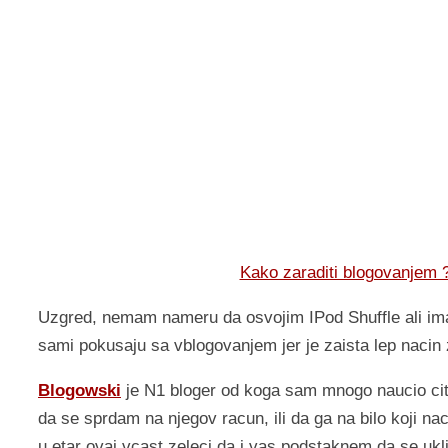
Kako zaraditi blogovanjem 
Uzgred, nemam nameru da osvojim IPod Shuffle ali ima
sami pokusaju sa vblogovanjem jer je zaista lep nacin 
Blogowski
je N1 bloger od koga sam mnogo naucio cit
da se sprdam na njegov racun, ili da ga na bilo koji nac
u etar ovaj vcast zeleci da i vas podstaknem da se uk