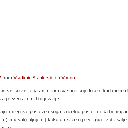
?
from
Vladimir Stankovic
on
Vimeo
.
m veliku zelju da animiram sve one koji dolaze kod mene d
za prezentaciju i blogovanje.
ajuci njegove postove i koga izuzetno postujem da bi moga
in ( ni u sali) pljujem ( kako on kaze u predlogu) i zato salj
ljucite…