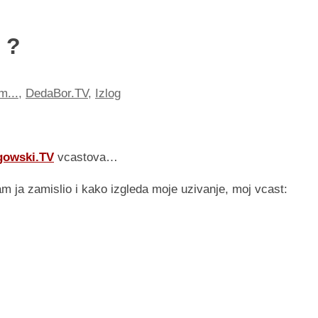
 ?
m...
,
DedaBor.TV
,
Izlog
gowski.TV
vcastova…
 ja zamislio i kako izgleda moje uzivanje, moj vcast: