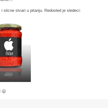
 slicne stvari u pitanju. Redosled je sledeci:
l 😛