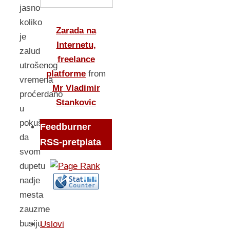
jasno
koliko
Zarada na
je
Internetu,
zalud
freelance
utrošenog
platforme
from
vremena
Mr Vladimir
proćerdano
Stankovic
u
pokušajima
Feedburner
da
RSS-pretplata
svom
dupetu
nadje
mesta
zauzme
busiju
Uslovi