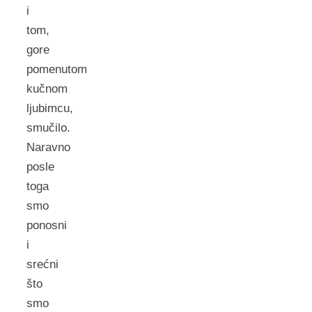
i
tom,
gore
pomenutom
kučnom
ljubimcu,
smučilo.
Naravno
posle
toga
smo
ponosni
i
srećni
što
smo