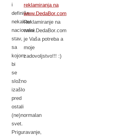
i
reklamiranja na
definiše,
www.DedaBor.com
nekakav
Reklamiranje na
nacionalni
www.DedaBor.com
stav,
je Vaša potreba a
sa
moje
kojom
zadovoljstvo!!! :)
bi
se
složno
izašlo
pred
ostali
(ne)normalan
svet.
Priguravanje,