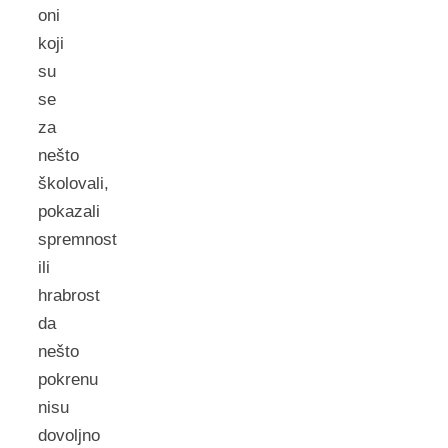
oni
koji
su
se
za
nešto
školovali,
pokazali
spremnost
ili
hrabrost
da
nešto
pokrenu
nisu
dovoljno