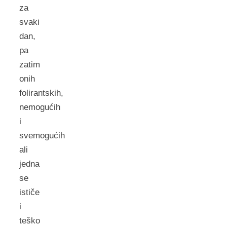
za
svaki
dan,
pa
zatim
onih
folirantskih,
nemogućih
i
svemogućih
ali
jedna
se
ističe
i
teško