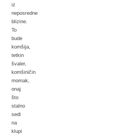
iz
neposredne
blizine.
To
bude
komšija,
tetkin
švaler,
komšiničin
momak,
onaj
što
stalno
sedi
na
klupi