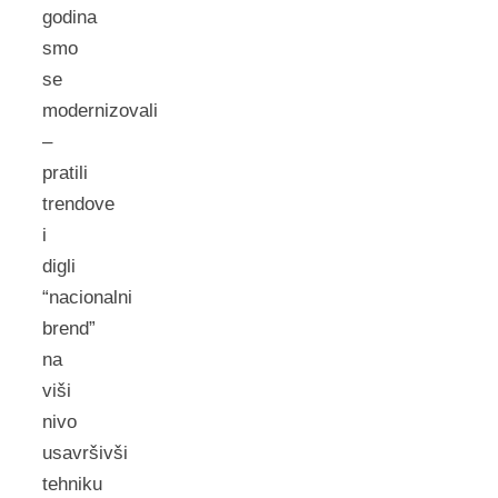
godina
smo
se
modernizovali
–
pratili
trendove
i
digli
“nacionalni
brend”
na
viši
nivo
usavršivši
tehniku