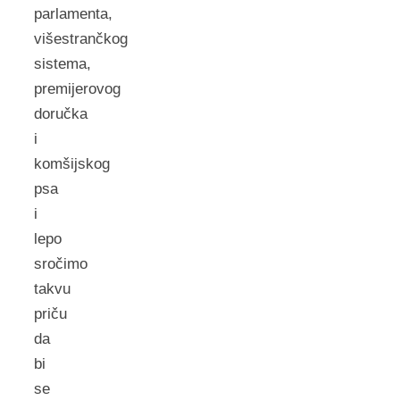
parlamenta,
višestrančkog
sistema,
premijerovog
doručka
i
komšijskog
psa
i
lepo
sročimo
takvu
priču
da
bi
se