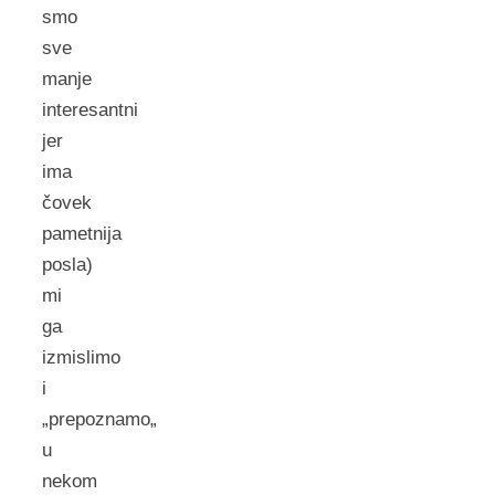
smo
sve
manje
interesantni
jer
ima
čovek
pametnija
posla)
mi
ga
izmislimo
i
„prepoznamo„
u
nekom