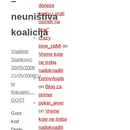
–
donese
sreću i vrati
neuništiva
osmeh na
koalicija
lice!”
crazy
time_xbMl
on
Vladimir
Vreme koje
Stankovic
ne treba
20/05/2008
nadoknaditi
21/05/2008
Cu
LennyAspib
te
on
Blog za
linkujem...
,
primer
GOST
poker_wyer
on
Vreme
Gost
koje ne treba
kod
nadoknaditi
Dede