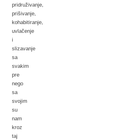
pridruživanje,
prišivanje,
kohabitiranje,
uvlačenje
i
slizavanje
sa
svakim
pre
nego
sa
svojim
su
nam
kroz
taj