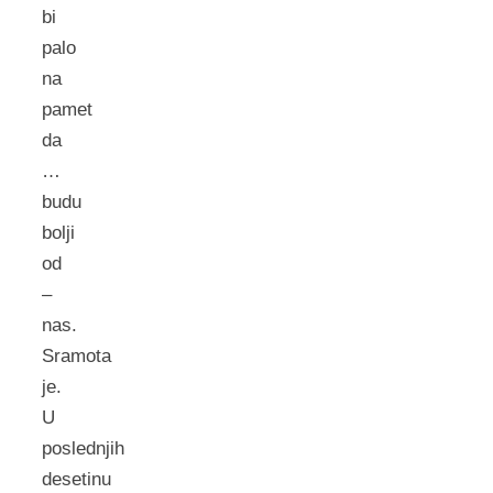
bi
palo
na
pamet
da
…
budu
bolji
od
–
nas.
Sramota
je.
U
poslednjih
desetinu