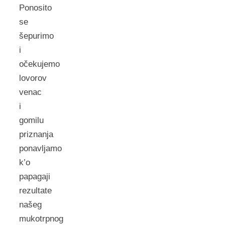
Ponosito
se
šepurimo
i
očekujemo
lovorov
venac
i
gomilu
priznanja
ponavljamo
k’o
papagaji
rezultate
našeg
mukotrpnog