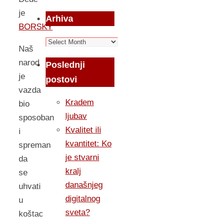
je
Arhiva
BORSKY
Arhiva
Naš
narod
Poslednji
je
postovi
vazda
Kradem
bio
ljubav
sposoban
Kvalitet ili
i
kvantitet: Ko
spreman
je stvarni
da
kralj
se
današnjeg
uhvati
digitalnog
u
sveta?
koštac