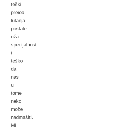
teški
preiod
lutanja
postale
uža
specijalnost
i
teško
da
nas
u
tome
neko
može
nadmašiti.
Mi