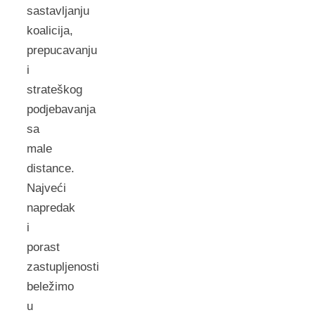
sastavljanju
koalicija,
prepucavanju
i
strateškog
podjebavanja
sa
male
distance.
Najveći
napredak
i
porast
zastupljenosti
beležimo
u