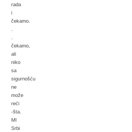
rada
i
čekamo.
.
.
čekamo,
ali
niko
sa
sigurnošću
ne
može
reći
-šta.
MI
Srbi