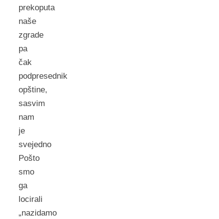
prekoputa
naše
zgrade
pa
čak
podpresednik
opštine,
sasvim
nam
je
svejedno
Pošto
smo
ga
locirali
„nazidamo