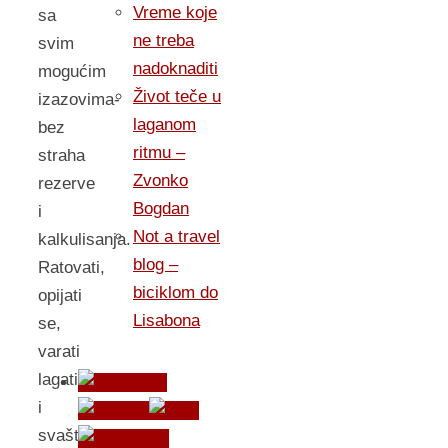
Vreme koje
sa
ne treba
svim
nadoknaditi
mogućim
Život teče u
izazovima-
laganom
bez
ritmu –
straha
Zvonko
rezerve
Bogdan
i
Not a travel
kalkulisanja.
blog –
Ratovati,
biciklom do
opijati
Lisabona
se,
varati
lagati
i
svašta