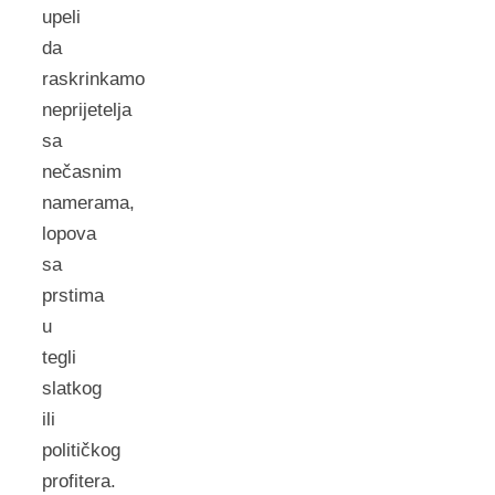
upeli
da
raskrinkamo
neprijetelja
sa
nečasnim
namerama,
lopova
sa
prstima
u
tegli
slatkog
ili
političkog
profitera.