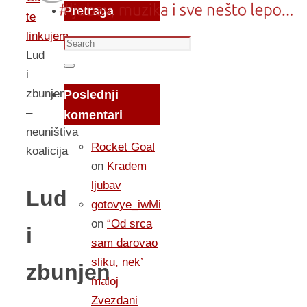
Pretraga
te
linkujem...
Search
Lud
for:
Search
i
zbunjen
Poslednji
–
komentari
neuništiva
Rocket Goal
koalicija
on
Kradem
ljubav
Lud
gotovye_iwMi
on
“Od srca
i
sam darovao
sliku, nek’
zbunjen
maloj
Zvezdani