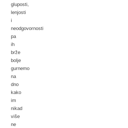
gluposti,
lenjosti
i
neodgovornosti
pa
ih
brže
bolje
gurnemo
na
dno
kako
im
nikad
više
ne