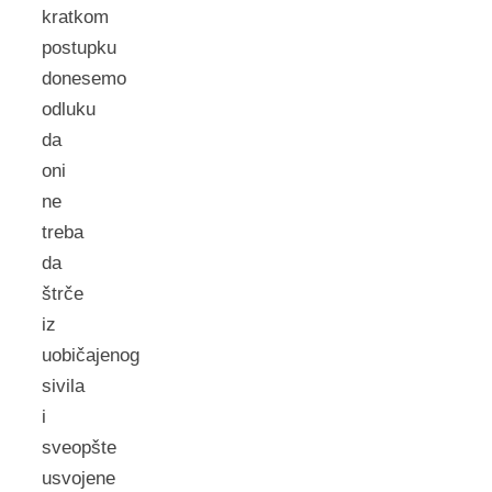
kratkom
postupku
donesemo
odluku
da
oni
ne
treba
da
štrče
iz
uobičajenog
sivila
i
sveopšte
usvojene