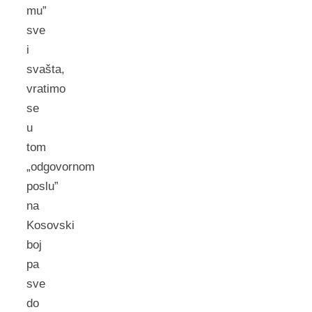
mu”
sve
i
svašta,
vratimo
se
u
tom
„odgovornom
poslu”
na
Kosovski
boj
pa
sve
do