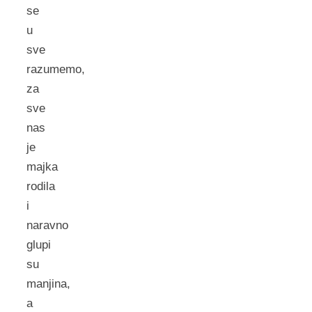
se
u
sve
razumemo,
za
sve
nas
je
majka
rodila
i
naravno
glupi
su
manjina,
a