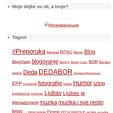
Moje dojke su ok, a tvoje?
Tagovi
#Preporuka
Blog
BITNO
Biznis
Beograd
blogovanje
BOR
BlogOpen
Borsko
BlogTV
Bojan Cukic
DEDABOR
Deda
jezero
Dragana Djermanovic
Humor
fotografije
Izlog
EPP
Facebook
fudbal
Ljubav
Ljubav je
konferencija
Limundo
muzika
muzika i sve nesto
Menadzment
lepo...
Pesme
obrazovanje
PEČALBARENJE
pečalba
pozadine