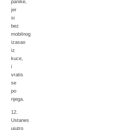
panike,
jer
si
bez
mobilnog
izasao
iz
kuce,
i
vratis
se
po
njega.
12.
Ustanes
ujutro