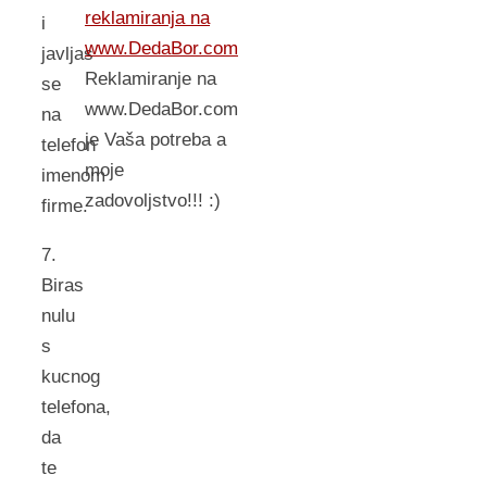
reklamiranja na
i
www.DedaBor.com
javljas
Reklamiranje na
se
www.DedaBor.com
na
je Vaša potreba a
telefon
moje
imenom
zadovoljstvo!!! :)
firme.
7.
Biras
nulu
s
kucnog
telefona,
da
te