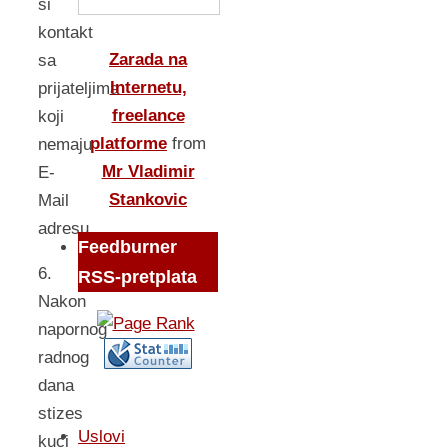
si
kontakt
Zarada na
sa
Internetu,
prijateljima
freelance
koji
platforme
from
nemaju
Mr Vladimir
E-
Stankovic
Mail
adresu.
Feedburner
6.
RSS-pretplata
Nakon
napornog
radnog
dana
stizes
Uslovi
kuci