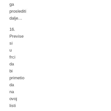
ga
proslediti
dalje…
16.
Previse
si
u
frci
da
bi
primetio
da
na
ovoj
listi