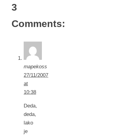
3
Comments:
mapekoss
27/11/2007
at
10:38
Deda,
deda,
lako
je