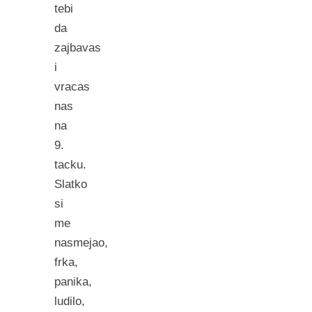
tebi
da
zajbavas
i
vracas
nas
na
9.
tacku.
Slatko
si
me
nasmejao,
frka,
panika,
ludilo,