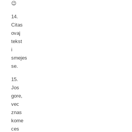
😉
14.
Citas
ovaj
tekst
i
smejes
se.
15.
Jos
gore,
vec
znas
kome
ces