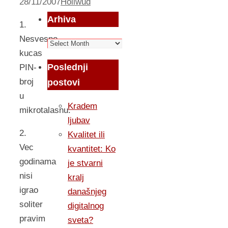
28/11/2007
Holiwud
Arhiva
1.
Nesvesno
Arhiva
kucas
Poslednji
PIN-
broj
postovi
u
Kradem
mikrotalasnu.
ljubav
2.
Kvalitet ili
Vec
kvantitet: Ko
godinama
je stvarni
nisi
kralj
igrao
današnjeg
soliter
digitalnog
pravim
sveta?