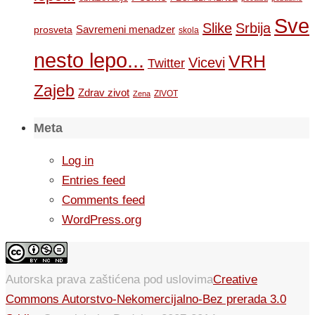
Sve
Slike
Srbija
Savremeni menadzer
prosveta
skola
nesto lepo...
VRH
Vicevi
Twitter
Zajeb
Zdrav zivot
ZIVOT
Zena
Meta
Log in
Entries feed
Comments feed
WordPress.org
Autorska prava zaštićena pod uslovima
Creative
Commons Autorstvo-Nekomercijalno-Bez prerada 3.0