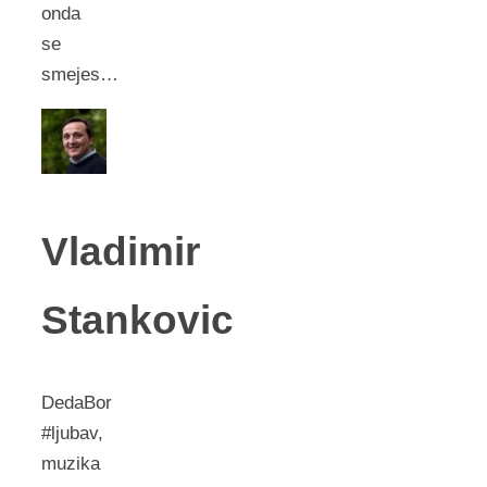
onda
se
smejes…
Vladimir
Stankovic
DedaBor
#ljubav,
muzika