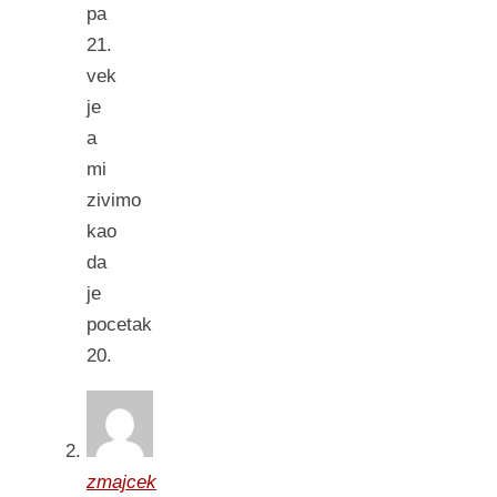
pa
21.
vek
je
a
mi
zivimo
kao
da
je
pocetak
20.
zmajcek