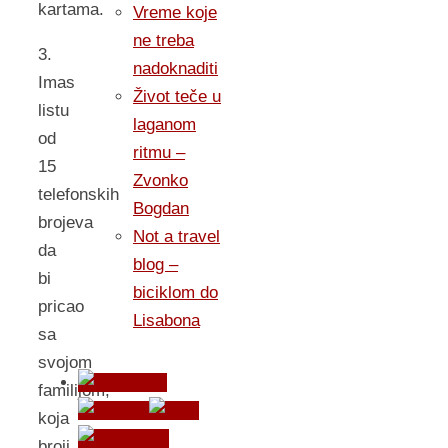
kartama.
Vreme koje
ne treba
3.
nadoknaditi
Imas
Život teče u
listu
laganom
od
ritmu –
15
Zvonko
telefonskih
Bogdan
brojeva
Not a travel
da
blog –
bi
biciklom do
pricao
Lisabona
sa
svojom
familijom,
koja
broji