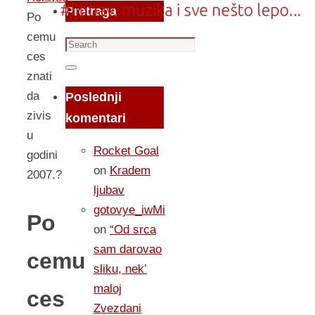
Pretraga
Po
cemu
Search
ces
for:
Search
znati
da
Poslednji
zivis
komentari
u
Rocket Goal
godini
on
Kradem
2007.?
ljubav
gotovye_iwMi
Po
on
“Od srca
sam darovao
cemu
sliku, nek’
maloj
ces
Zvezdani