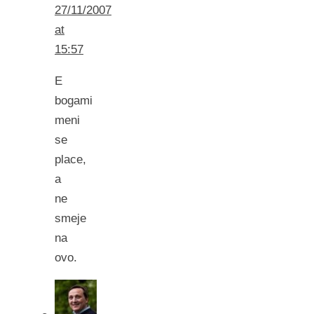
27/11/2007
at
15:57
E
bogami
meni
se
place,
a
ne
smeje
na
ovo.