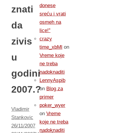
donese
znati
sreću i vrati
osmeh na
da
lice!”
zivis
crazy
time_xbMl
on
u
Vreme koje
ne treba
godini
nadoknaditi
LennyAspib
2007.?
on
Blog za
primer
poker_wyer
Vladimir
on
Vreme
Stankovic
koje ne treba
26/11/2007
nadoknaditi