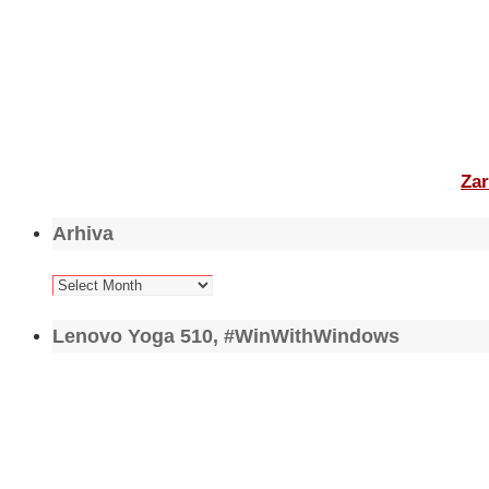
Zar
Arhiva
Arhiva
Lenovo Yoga 510, #WinWithWindows