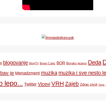
Deda
blogovanje
BOR
n
Borsko jezero
BlogTV
Bojan Cukic
ubav je
muzika
muzika i sve nesto le
Menadzment
 lepo...
VRH
Zajeb
Vicevi
Twitter
Zdrav zivot
Zena