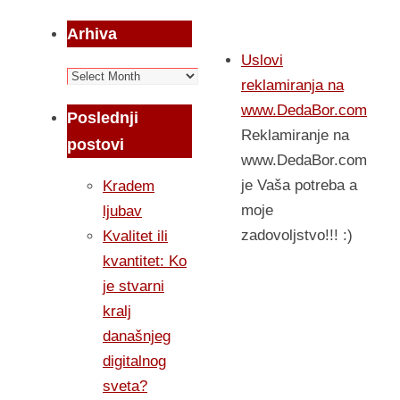
Arhiva
Uslovi
Arhiva
reklamiranja na
www.DedaBor.com
Poslednji
Reklamiranje na
postovi
www.DedaBor.com
je Vaša potreba a
Kradem
moje
ljubav
zadovoljstvo!!! :)
Kvalitet ili
kvantitet: Ko
je stvarni
kralj
današnjeg
digitalnog
sveta?