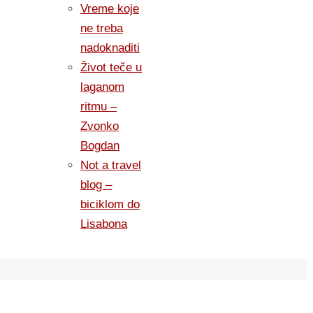
Vreme koje
ne treba
nadoknaditi
Život teče u
laganom
ritmu –
Zvonko
Bogdan
Not a travel
blog –
biciklom do
Lisabona