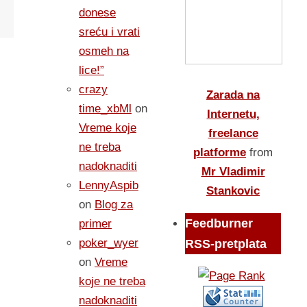
donese
sreću i vrati
osmeh na
lice!”
crazy
Zarada na
time_xbMl
on
Internetu,
Vreme koje
freelance
ne treba
platforme
from
nadoknaditi
Mr Vladimir
LennyAspib
Stankovic
on
Blog za
Feedburner
primer
poker_wyer
RSS-pretplata
on
Vreme
koje ne treba
nadoknaditi