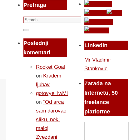
Pretraga
Search
for:
Search
Poslednji
Linkedin
komentari
Mr Vladimir
Rocket Goal
Stankovic
on
Kradem
Zarada na
ljubav
Internetu, 50
gotovye_iwMi
on
“Od srca
freelance
sam darovao
platforme
sliku, nek’
maloj
Zvezdani