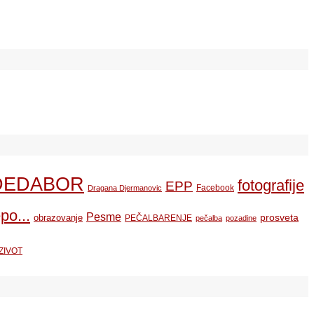
DEDABOR
fotografije
EPP
Facebook
Dragana Djermanovic
po...
Pesme
prosveta
obrazovanje
PEČALBARENJE
pečalba
pozadine
ZIVOT