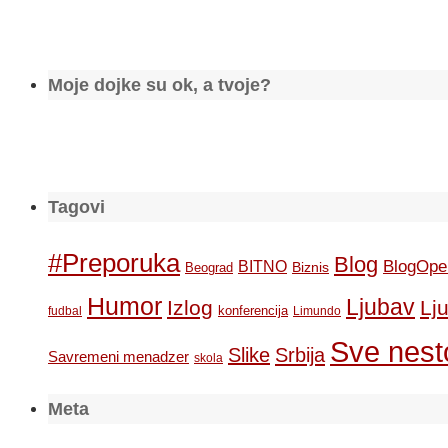
Moje dojke su ok, a tvoje?
Tagovi
#Preporuka
Blog
BlogOpe
BITNO
Biznis
Beograd
Humor
Ljubav
Izlog
Lj
konferencija
fudbal
Limundo
Sve nesto
Slike
Srbija
Savremeni menadzer
skola
Meta