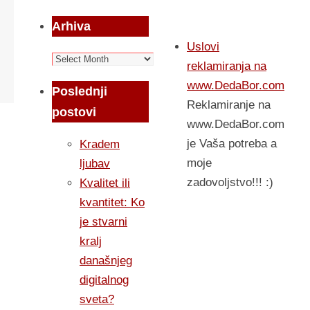
Arhiva
Uslovi
Arhiva
reklamiranja na
www.DedaBor.com
Poslednji
Reklamiranje na
postovi
www.DedaBor.com
je Vaša potreba a
Kradem
moje
ljubav
zadovoljstvo!!! :)
Kvalitet ili
kvantitet: Ko
je stvarni
kralj
današnjeg
digitalnog
sveta?