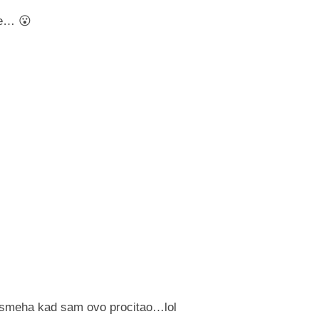
nje… 😮
 smeha kad sam ovo procitao…lol