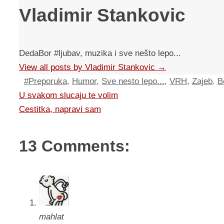
Vladimir Stankovic
DedaBor #ljubav, muzika i sve nešto lepo...
View all posts by Vladimir Stankovic
→
#Preporuka
,
Humor
,
Sve nesto lepo...
,
VRH
,
Zajeb
.
B
U svakom slucaju te volim
Cestitka, napravi sam
13 Comments:
mahlat