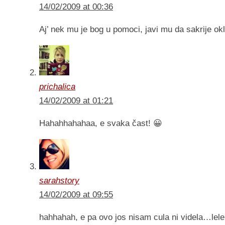
14/02/2009 at 00:36
Aj’ nek mu je bog u pomoci, javi mu da sakrije ok
prichalica
14/02/2009 at 01:21
Hahahhahahaa, e svaka čast! 😀
sarahstory
14/02/2009 at 09:55
hahhahah, e pa ovo jos nisam cula ni videla…lel