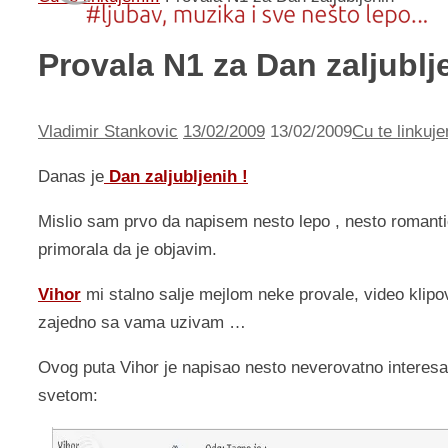
Provala N1 za Dan zaljublj
Vladimir Stankovic
13/02/2009
13/02/2009
Cu te linkuje
Danas je
Dan zaljubljenih !
Mislio sam prvo da napisem nesto lepo , nesto romantic
primorala da je objavim.
Vihor
mi stalno salje mejlom neke provale, video klipov
zajedno sa vama uzivam …
Ovog puta Vihor je napisao nesto neverovatno interesa
svetom: