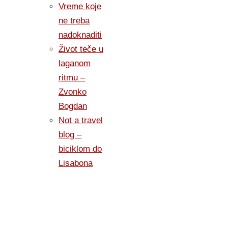
Vreme koje
ne treba
nadoknaditi
Život teče u
laganom
ritmu –
Zvonko
Bogdan
Not a travel
blog –
biciklom do
Lisabona