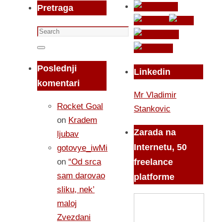
Pretraga
Search
for:
Search
Poslednji
Linkedin
komentari
Mr Vladimir
Rocket Goal
Stankovic
on
Kradem
Zarada na
ljubav
Internetu, 50
gotovye_iwMi
on
“Od srca
freelance
sam darovao
platforme
sliku, nek’
maloj
Zvezdani