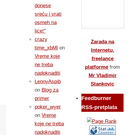
donese
sreću i vrati
osmeh na
lice!”
crazy
Zarada na
time_xbMl
on
Internetu,
Vreme koje
freelance
ne treba
platforme
from
nadoknaditi
Mr Vladimir
LennyAspib
Stankovic
on
Blog za
Feedburner
primer
poker_wyer
RSS-pretplata
on
Vreme
koje ne treba
nadoknaditi