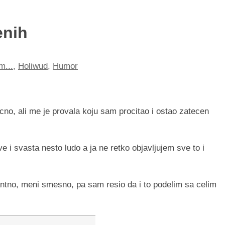
enih
m...
,
Holiwud
,
Humor
no, ali me je provala koju sam procitao i ostao zatecen
e i svasta nesto ludo a ja ne retko objavljujem sve to i
ntno, meni smesno, pa sam resio da i to podelim sa celim