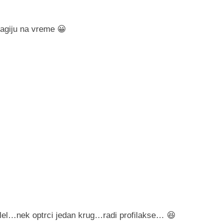
lagiju na vreme 😀
elel…nek optrci jedan krug…radi profilakse… 😆