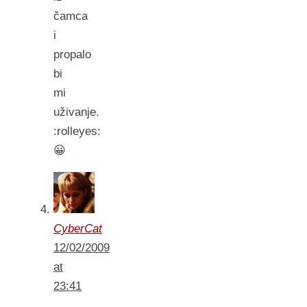
čamca
i
propalo
bi
mi
uživanje.
:rolleyes:
😀
CyberCat
12/02/2009
at
23:41