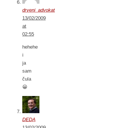
drveni_advokat
13/02/2009
at
02:55
hehehe
i
ja
sam
čula
😀
DEDA
13/02/2009