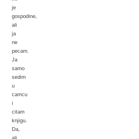
je
gospodine,
ali
ja
ne
pecam.
Ja
samo
sedim
u
camcu
i
citam
knjigu.
Da,
ali