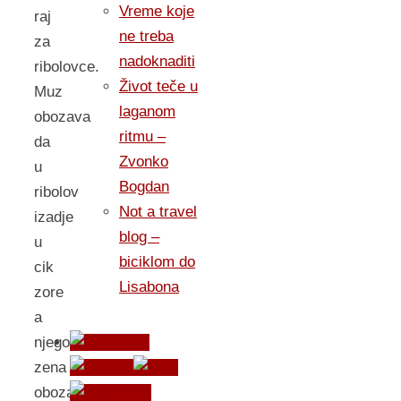
Vreme koje
raj
ne treba
za
nadoknaditi
ribolovce.
Život teče u
Muz
laganom
obozava
ritmu –
da
Zvonko
u
Bogdan
ribolov
Not a travel
izadje
blog –
u
biciklom do
cik
Lisabona
zore
a
njegova
zena
obozava