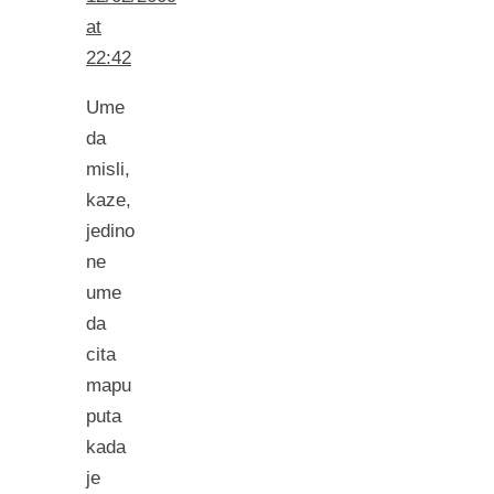
at
22:42
Ume
da
misli,
kaze,
jedino
ne
ume
da
cita
mapu
puta
kada
je