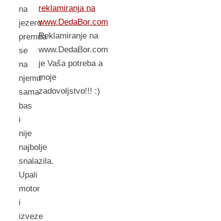
reklamiranja na
na
www.DedaBor.com
jezero
Reklamiranje na
premda
www.DedaBor.com
se
je Vaša potreba a
na
moje
njemu
zadovoljstvo!!! :)
sama
bas
i
nije
najbolje
snalazila.
Upali
motor
i
izveze