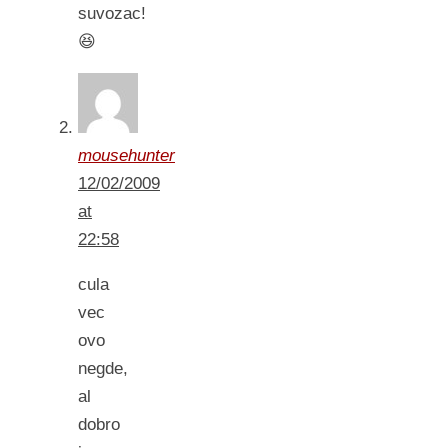
suvozac!
😆
mousehunter
12/02/2009
at
22:58
cula
vec
ovo
negde,
al
dobro