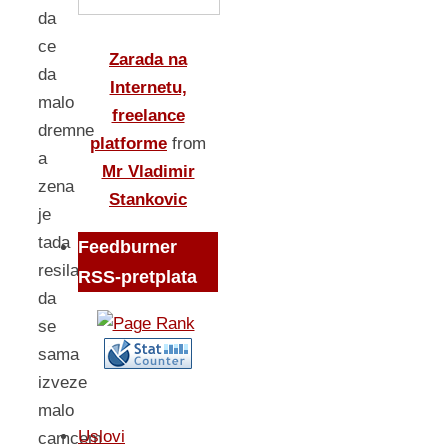
da
ce
Zarada na
da
Internetu,
malo
freelance
dremne
platforme
from
a
Mr Vladimir
zena
Stankovic
je
tada
Feedburner
resila
RSS-pretplata
da
se
sama
izveze
malo
Uslovi
camcem