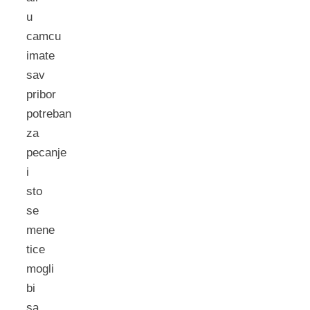
u
camcu
imate
sav
pribor
potreban
za
pecanje
i
sto
se
mene
tice
mogli
bi
sa