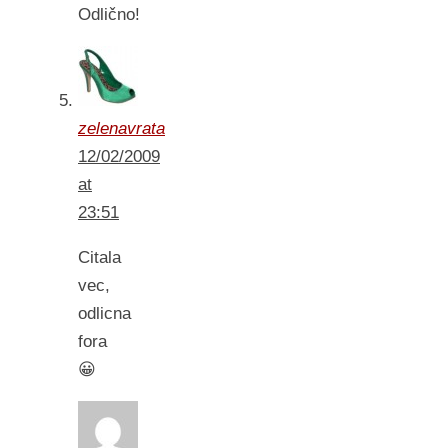
Odlično!
zelenavrata
12/02/2009
at
23:51
Citala
vec,
odlicna
fora
😀