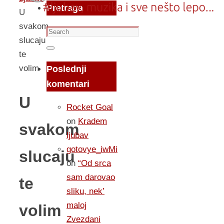
Pretraga
U
svakom
Search
slucaju
for:
Search
te
volim
Poslednji
komentari
U
Rocket Goal
on
Kradem
svakom
ljubav
gotovye_iwMi
slucaju
on
“Od srca
sam darovao
te
sliku, nek’
maloj
volim
Zvezdani