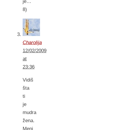
je…
8)
Charolija
12/02/2009
at
23:36
Vidiš
šta
ti
je
mudra
žena.
Meni