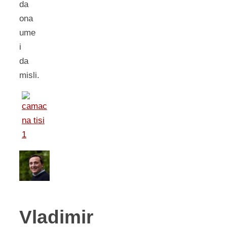
da
ona
ume
i
da
misli.
Vladimir