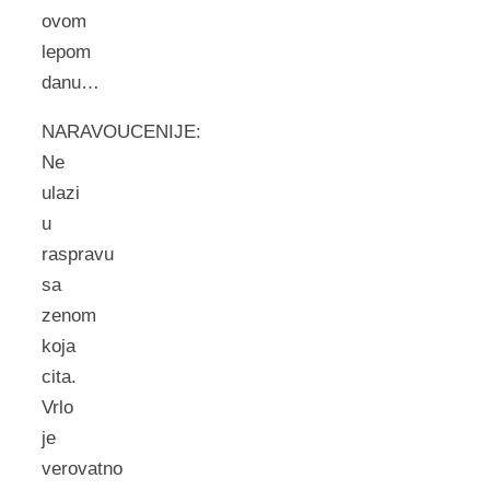
ovom
lepom
danu…
NARAVOUCENIJE:
Ne
ulazi
u
raspravu
sa
zenom
koja
cita.
Vrlo
je
verovatno