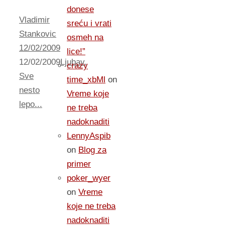
donese
Vladimir
sreću i vrati
Stankovic
osmeh na
12/02/2009
lice!”
12/02/2009
Ljubav
,
crazy
Sve
time_xbMl
on
nesto
Vreme koje
lepo...
ne treba
nadoknaditi
LennyAspib
on
Blog za
primer
poker_wyer
on
Vreme
koje ne treba
nadoknaditi