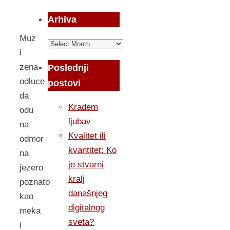
Arhiva
Muz
Arhiva
i
zena
Poslednji
odluce
postovi
da
Kradem
odu
ljubav
na
Kvalitet ili
odmor
kvantitet: Ko
na
je stvarni
jezero
kralj
poznato
današnjeg
kao
digitalnog
meka
sveta?
i