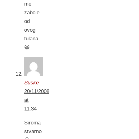
me
zabole
od
ovog
tulana
😀
Suske
20/11/2008
at
11:34
Siroma
stvarno