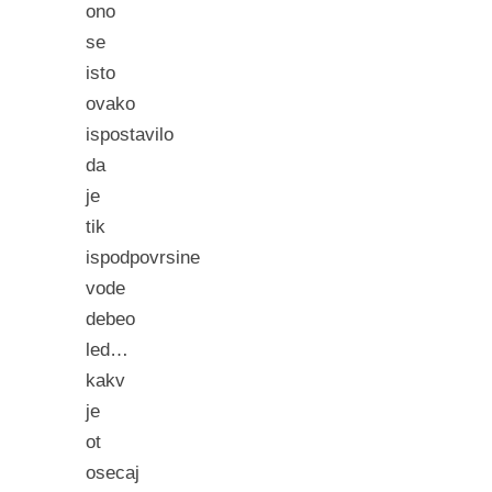
ono
se
isto
ovako
ispostavilo
da
je
tik
ispodpovrsine
vode
debeo
led…
kakv
je
ot
osecaj