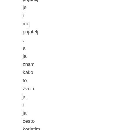
je
i
moj
prijatelj
,
a
ja
znam
kako
to
zvuci
jer
i
ja
cesto
koristim