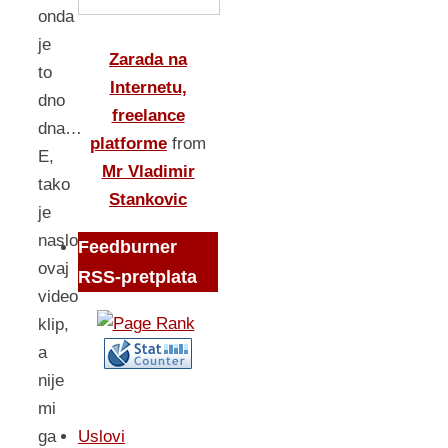
onda
je
Zarada na
to
Internetu,
dno
freelance
dna…
platforme
from
E,
Mr Vladimir
tako
Stankovic
je
naslovljen
Feedburner
ovaj
RSS-pretplata
video
klip,
a
nije
mi
Uslovi
ga