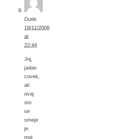
Duda
19/11/2008
at
22:44
Joj,
jadan
covek,
ali
ovaj
sto
se
smeje
je
moj