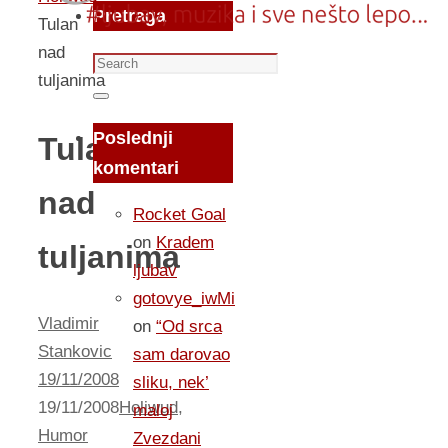
Pretraga
Tulan
nad
Search
tuljanima
for:
Search
Poslednji
Tulan
komentari
nad
Rocket Goal
on
Kradem
tuljanima
ljubav
gotovye_iwMi
Vladimir
on
“Od srca
Stankovic
sam darovao
19/11/2008
sliku, nek’
19/11/2008
Holiwud
,
maloj
Humor
Zvezdani