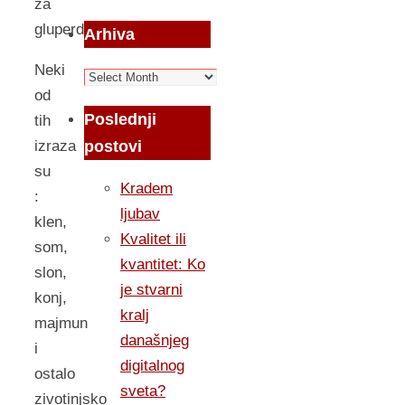
za
gluperde…
Arhiva
Neki
Arhiva
od
Poslednji
tih
postovi
izraza
su
Kradem
:
ljubav
klen,
Kvalitet ili
som,
kvantitet: Ko
slon,
je stvarni
konj,
kralj
majmun
današnjeg
i
digitalnog
ostalo
sveta?
zivotinjsko