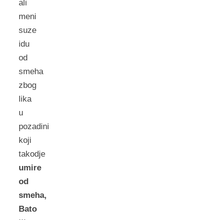
ali
meni
suze
idu
od
smeha
zbog
lika
u
pozadini
koji
takodje
umire
od
smeha,
Bato