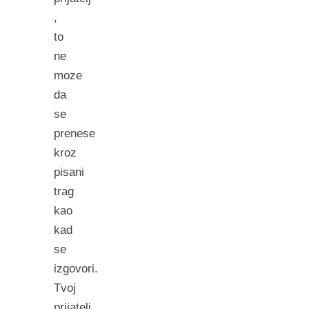
,
to
ne
moze
da
se
prenese
kroz
pisani
trag
kao
kad
se
izgovori.
Tvoj
prijatelj