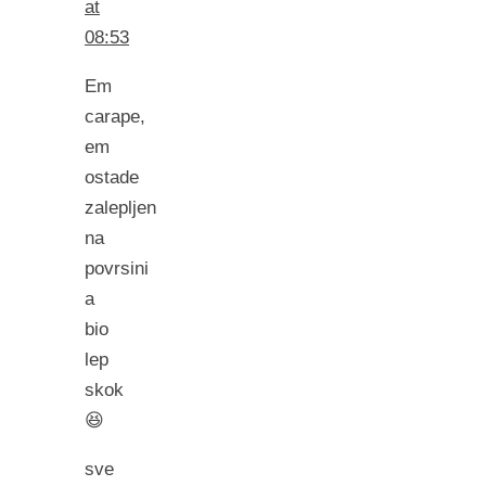
at
08:53
Em
carape,
em
ostade
zalepljen
na
povrsini
a
bio
lep
skok
😆
sve