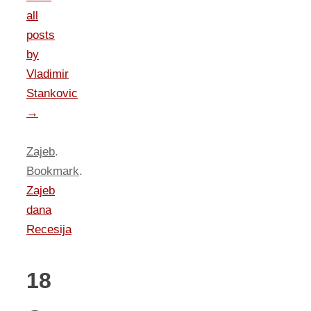
all
posts
by
Vladimir
Stankovic
→
Zajeb
.
Bookmark
.
Zajeb
dana
Recesija
18