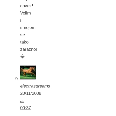
covek!
Volim
i
smejem
se
tako
zarazno!
😀
electrasdreams
20/11/2008
at
00:37