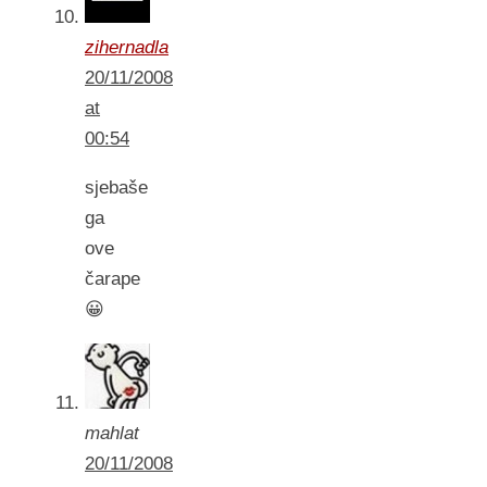
zihernadla
20/11/2008
at
00:54
sjebaše
ga
ove
čarape
😀
mahlat
20/11/2008