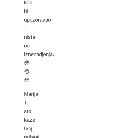
kad
bi
upozoravao
,
nista
od
iznenadjenja..
😳
😳
😳
Marija
To
sto
kaze
tvoj
prijatelj