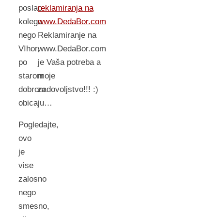
reklamiranja na
poslao
www.DedaBor.com
kolega
Reklamiranje na
nego
www.DedaBor.com
VIhor,
je Vaša potreba a
po
moje
starom
zadovoljstvo!!! :)
dobrom
obicaju…
Pogledajte,
ovo
je
vise
zalosno
nego
smesno,