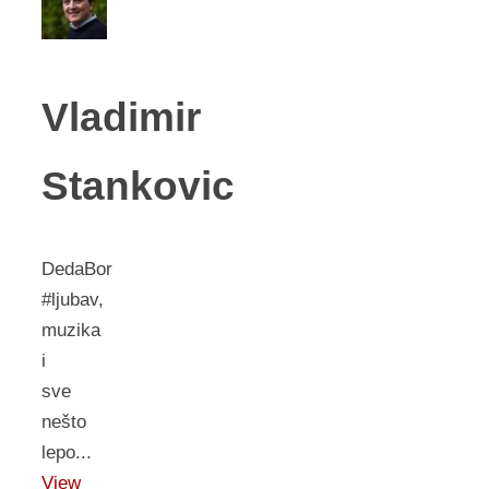
Vladimir
Stankovic
DedaBor
#ljubav,
muzika
i
sve
nešto
lepo...
View