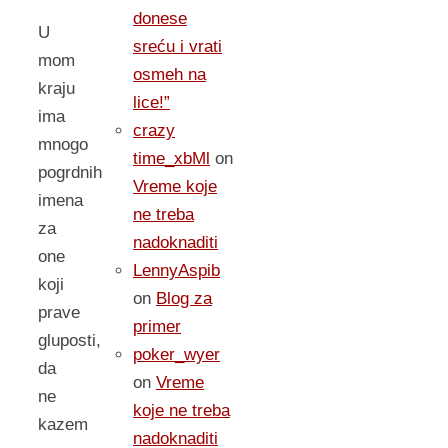
donese
U
sreću i vrati
mom
osmeh na
kraju
lice!”
ima
crazy
mnogo
time_xbMl
on
pogrdnih
Vreme koje
imena
ne treba
za
nadoknaditi
one
LennyAspib
koji
on
Blog za
prave
primer
gluposti,
poker_wyer
da
on
Vreme
ne
koje ne treba
kazem
nadoknaditi