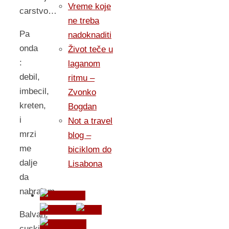
Vreme koje
carstvo…
ne treba
Pa
nadoknaditi
onda
Život teče u
:
laganom
debil,
ritmu –
imbecil,
Zvonko
kreten,
Bogdan
i
Not a travel
mrzi
blog –
me
biciklom do
dalje
Lisabona
da
nabrajam…
Balvan,
cuskija,