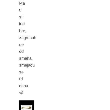
Ma
ti
si
lud
bre,
zagrcnuh
se
od
smeha,
smejacu
se
tri
dana.
😀