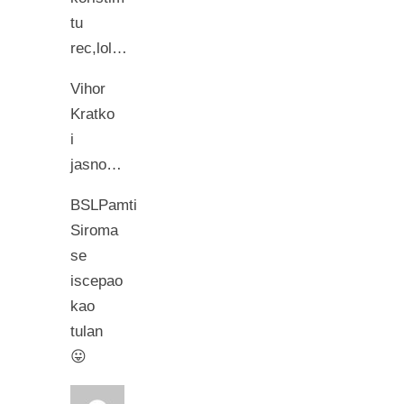
tu
rec,lol…
Vihor
Kratko
i
jasno…
BSLPamti
Siroma
se
iscepao
kao
tulan
😛