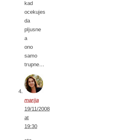
kad
ocekujes
da
pljusne
a
ono
samo
trupne…
marija
19/11/2008
at
19:30