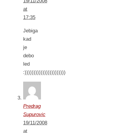
19/11/2008
at
17:35
Jebiga
kad
je
debo
led
:)))))))))))))))))))))))
Predrag
Supurovic
19/11/2008
at