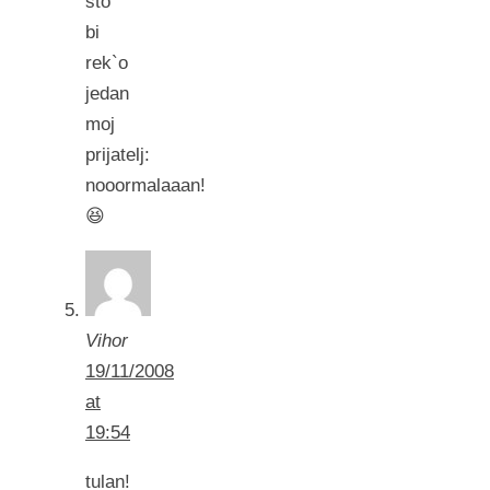
sto
bi
rek`o
jedan
moj
prijatelj:
nooormalaaan!
😆
Vihor
19/11/2008
at
19:54
tulan!