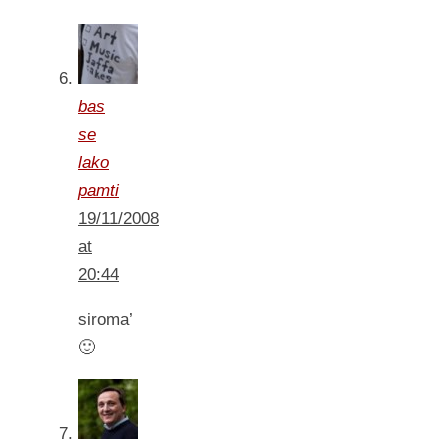
bas
se
lako
pamti
19/11/2008
at
20:44
siroma’
🙂