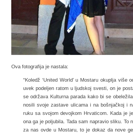
Ova fotografija je nastala:
“Koledž ‘United World’ u Mostaru okuplja više od
uvek podeljen ratom u ljudskoj svesti, on je po
se održava Kulturna parada kako bi se obeležila
nosili svoje zastave ulicama i na bošnjačkoj i n
ruku sa svojom devojkom Hrvaticom. Kada je je
ona ga je poljubila. Tada sam napravio sliku. To n
za nas ovde u Mostaru, to je dokaz da nove ge