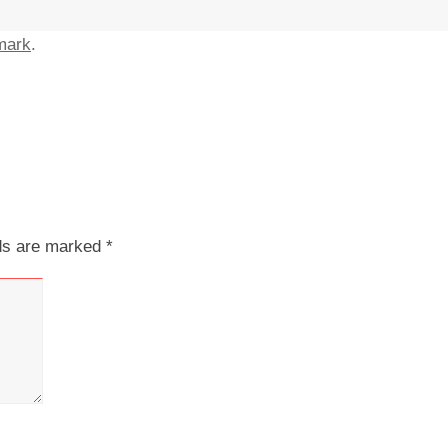
mark
.
lds are marked
*