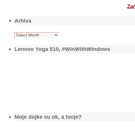
Zar
Arhiva
Arhiva
Lenovo Yoga 510, #WinWithWindows
Moje dojke su ok, a tvoje?