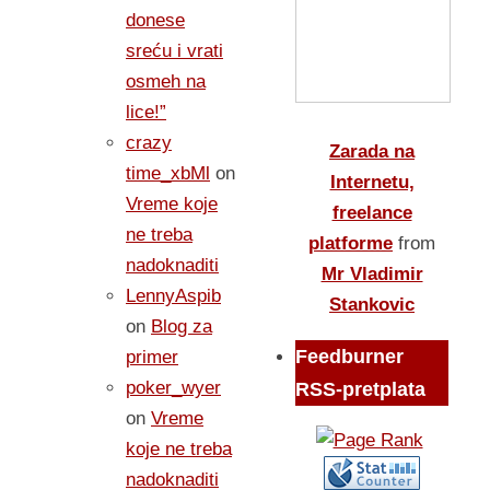
donese
sreću i vrati
osmeh na
lice!”
crazy
Zarada na
time_xbMl
on
Internetu,
Vreme koje
freelance
ne treba
platforme
from
nadoknaditi
Mr Vladimir
LennyAspib
Stankovic
on
Blog za
Feedburner
primer
poker_wyer
RSS-pretplata
on
Vreme
koje ne treba
nadoknaditi