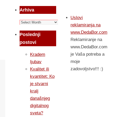
Arhiva
Uslovi
Arhiva
reklamiranja na
www.DedaBor.com
Poslednji
Reklamiranje na
postovi
www.DedaBor.com
je Vaša potreba a
Kradem
moje
ljubav
zadovoljstvo!!! :)
Kvalitet ili
kvantitet: Ko
je stvarni
kralj
današnjeg
digitalnog
sveta?