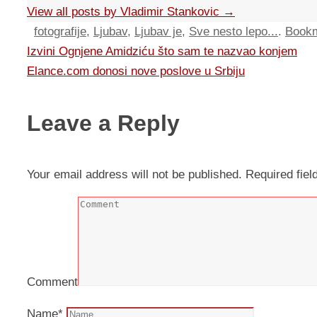
View all posts by Vladimir Stankovic
→
fotografije
,
Ljubav
,
Ljubav je
,
Sve nesto lepo...
.
Book
Izvini Ognjene Amidziću što sam te nazvao konjem
Elance.com donosi nove poslove u Srbiju
Leave a Reply
Your email address will not be published.
Required fie
Comment
Name
*