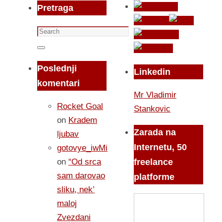
Pretraga
Search
for:
Search
Poslednji
Linkedin
komentari
Mr Vladimir
Rocket Goal
Stankovic
on
Kradem
Zarada na
ljubav
Internetu, 50
gotovye_iwMi
on
“Od srca
freelance
sam darovao
platforme
sliku, nek’
maloj
Zvezdani