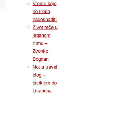
Vreme koje
ne treba
nadoknaditi
Život teče u
laganom
ritmu –
Zvonko
Bogdan
Not a travel
blog –
biciklom do
Lisabona