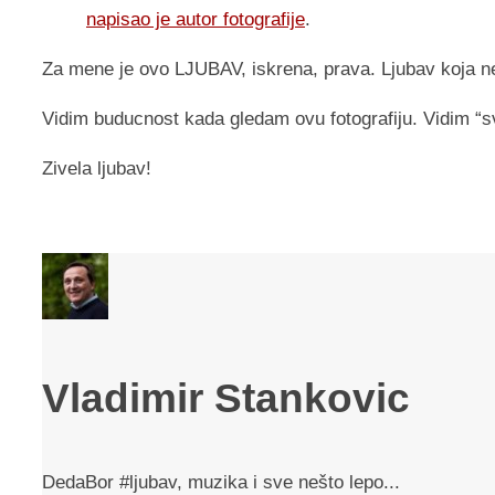
napisao je autor fotografije
.
Za mene je ovo LJUBAV, iskrena, prava. Ljubav koja n
Vidim buducnost kada gledam ovu fotografiju. Vidim “
Zivela ljubav!
Vladimir Stankovic
DedaBor #ljubav, muzika i sve nešto lepo...