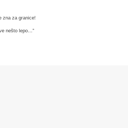
e zna za granice!
sve nešto lepo…”