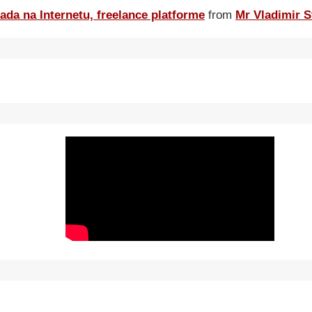
ada na Internetu, freelance platforme
from
Mr Vladimir S