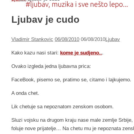
Ljubav je cudo
Vladimir Stankovic
06/08/2010
06/08/2010
Ljubav
Kako kazu nasi stari:
kome je sudjeno..
.
Ovako izgleda jedna ljubavna prica:
FaceBook, pisemo se, pratimo se, citamo i lajkujemo.
A onda chet.
Lik chetuje sa nepoznatom zenskom osobom.
Sluzi vojsku na drugom kraju nase male zemlje Srbije, 
foluje nove prijatelje… Na chetu mu je nepoznata zens