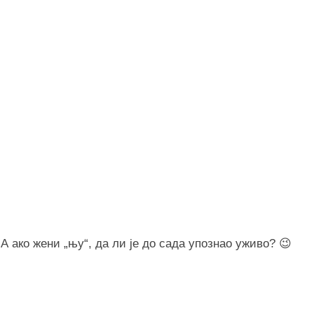
 ако жени „њу“, да ли је до сада упознао уживо? 😉