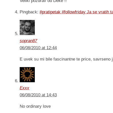
Veliki pozdrav od Deke !!
Pingback:
#pratipetak #followfriday Ja se vratih 
sopran87
06/08/2010 at 12:44
E uvek su mi bile fascinantne te price, savrseno 
Exxx
06/08/2010 at 14:43
No ordinary love