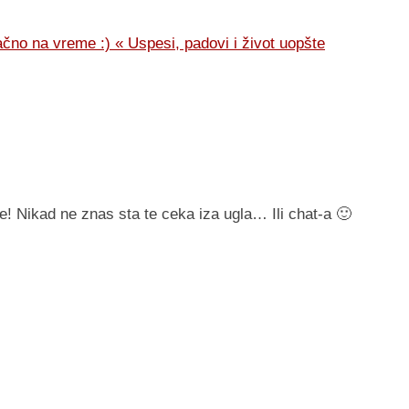
tačno na vreme :) « Uspesi, padovi i život uopšte
je! Nikad ne znas sta te ceka iza ugla… Ili chat-a 🙂