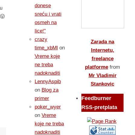
donese
mu
sreću i vrati
 😛
osmeh na
lice!”
crazy
Zarada na
time_xbMl
on
Internetu,
Vreme koje
freelance
ne treba
platforme
from
nadoknaditi
Mr Vladimir
LennyAspib
Stankovic
on
Blog za
Feedburner
primer
poker_wyer
RSS-pretplata
on
Vreme
koje ne treba
nadoknaditi