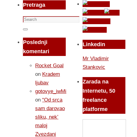
Pretraga
Search
for:
Search
Poslednji
Linkedin
komentari
Mr Vladimir
Rocket Goal
Stankovic
on
Kradem
Zarada na
ljubav
Internetu, 50
gotovye_iwMi
on
“Od srca
freelance
sam darovao
platforme
sliku, nek’
maloj
Zvezdani