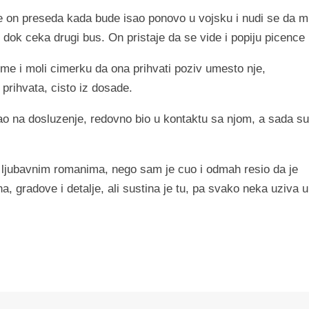
e on preseda kada bude isao ponovo u vojsku i nudi se da 
 dok ceka drugi bus. On pristaje da se vide i popiju picence
me i moli cimerku da ona prihvati poziv umesto nje,
 prihvata, cisto iz dosade.
tisao na dosluzenje, redovno bio u kontaktu sa njom, a sada su
u ljubavnim romanima, nego sam je cuo i odmah resio da je
gradove i detalje, ali sustina je tu, pa svako neka uziva u