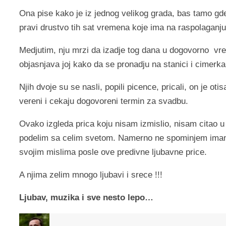
Ona pise kako je iz jednog velikog grada, bas tamo gd
pravi drustvo tih sat vremena koje ima na raspolaganju
Medjutim, nju mrzi da izadje tog dana u dogovorno vre
objasnjava joj kako da se pronadju na stanici i cimerka
Njih dvoje su se nasli, popili picence, pricali, on je o
vereni i cekaju dogovoreni termin za svadbu.
Ovako izgleda prica koju nisam izmislio, nisam citao 
podelim sa celim svetom. Namerno ne spominjem imana, 
svojim mislima posle ove predivne ljubavne price.
A njima zelim mnogo ljubavi i srece !!!
Ljubav, muzika i sve nesto lepo…