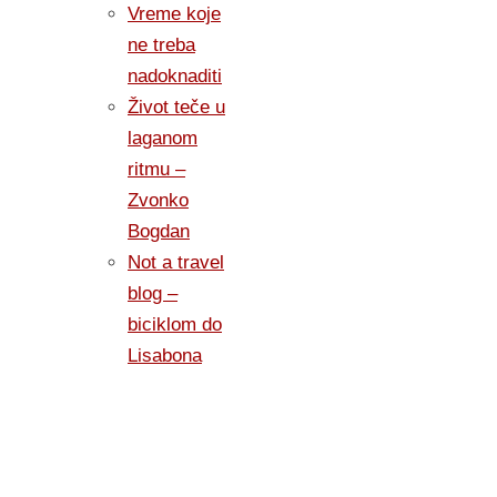
Vreme koje
ne treba
nadoknaditi
Život teče u
laganom
ritmu –
Zvonko
Bogdan
Not a travel
blog –
biciklom do
Lisabona