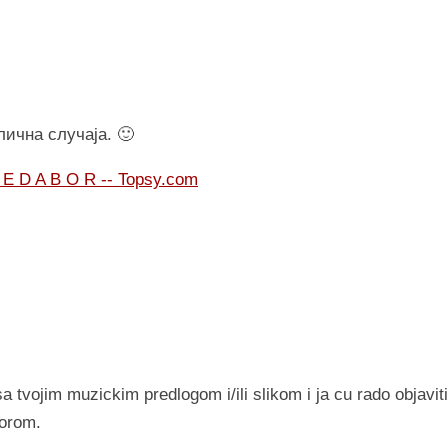
лична случаја. 🙂
D E D A B O R -- Topsy.com
sa tvojim muzickim predlogom i/ili slikom i ja cu rado objaviti
vorom.