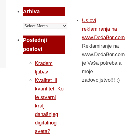
Arhiva
Uslovi
Arhiva
reklamiranja na
www.DedaBor.com
Poslednji
Reklamiranje na
postovi
www.DedaBor.com
je Vaša potreba a
Kradem
moje
ljubav
zadovoljstvo!!! :)
Kvalitet ili
kvantitet: Ko
je stvarni
kralj
današnjeg
digitalnog
sveta?