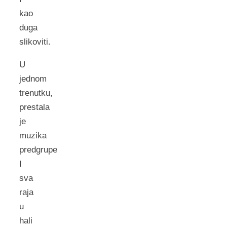
kao
duga
slikoviti.
U
jednom
trenutku,
prestala
je
muzika
predgrupe
I
sva
raja
u
hali