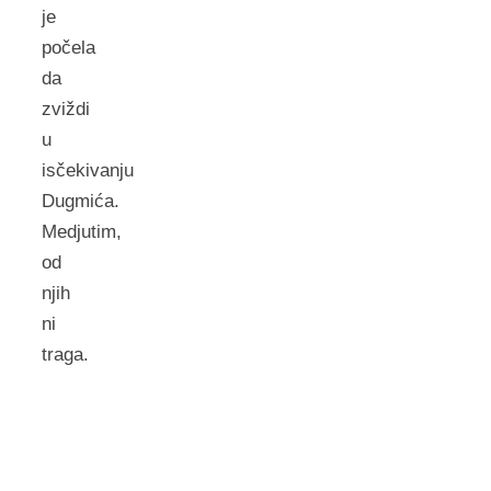
je
počela
da
zviždi
u
isčekivanju
Dugmića.
Medjutim,
od
njih
ni
traga.