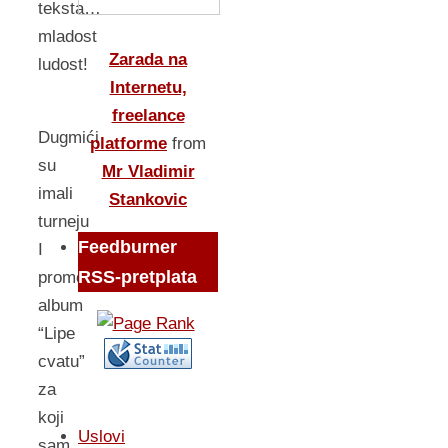
teksta…
mladost
Zarada na
ludost!
Internetu,
freelance
Dugmići
platforme
from
su
Mr Vladimir
imali
Stankovic
turneju
Feedburner
I
RSS-pretplata
promovisali
album
“Lipe
cvatu”
za
koji
Uslovi
sam