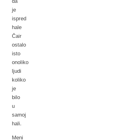
da
je
ispred
hale
Čair
ostalo
isto
onoliko
ljudi
koliko
je
bilo
u
samoj
hali.
Meni