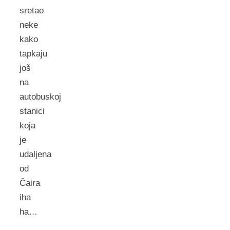
sretao
neke
kako
tapkaju
još
na
autobuskoj
stanici
koja
je
udaljena
od
Čaira
iha
ha…