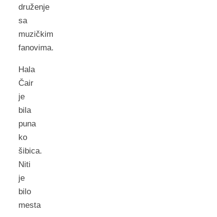
druženje
sa
muzičkim
fanovima.
Hala
Čair
je
bila
puna
ko
šibica.
Niti
je
bilo
mesta