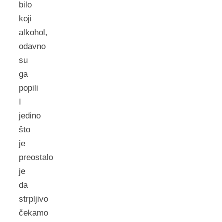
bilo
koji
alkohol,
odavno
su
ga
popili
I
jedino
što
je
preostalo
je
da
strpljivo
čekamo