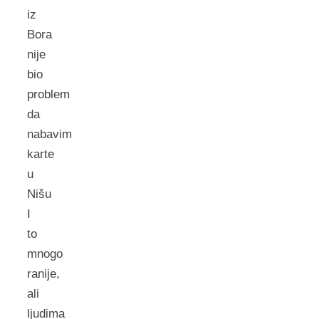
iz
Bora
nije
bio
problem
da
nabavim
karte
u
Nišu
I
to
mnogo
ranije,
ali
ljudima