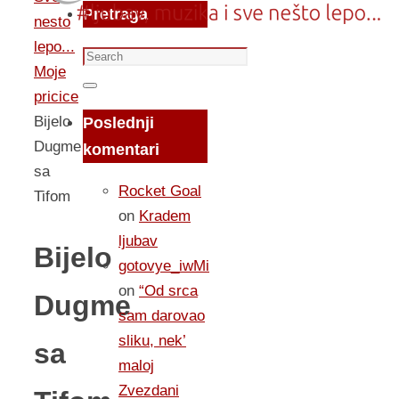
Pretraga
nesto
lepo...
Search
Moje
for:
Search
pricice
Bijelo
Poslednji
Dugme
komentari
sa
Rocket Goal
Tifom
on
Kradem
ljubav
Bijelo
gotovye_iwMi
on
“Od srca
Dugme
sam darovao
sliku, nek’
sa
maloj
Zvezdani