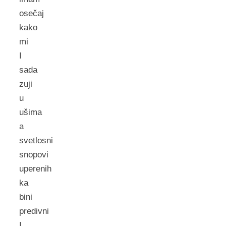
osečaj
kako
mi
I
sada
zuji
u
ušima
a
svetlosni
snopovi
uperenih
ka
bini
predivni
I