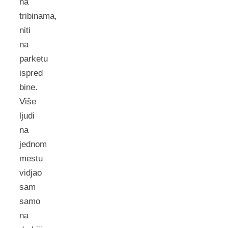
na
tribinama,
niti
na
parketu
ispred
bine.
Više
ljudi
na
jednom
mestu
vidjao
sam
samo
na