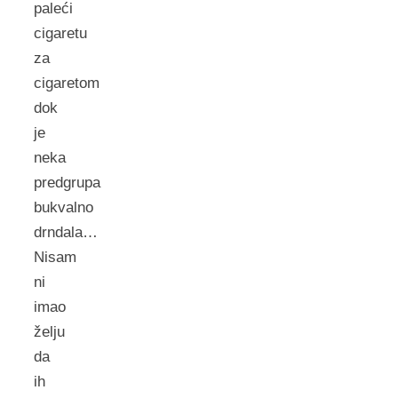
paleći
cigaretu
za
cigaretom
dok
je
neka
predgrupa
bukvalno
drndala…
Nisam
ni
imao
želju
da
ih