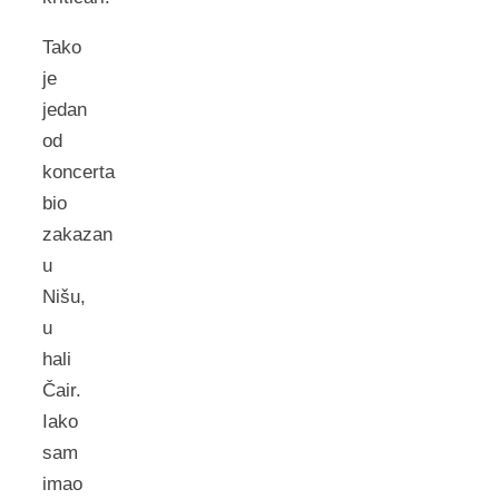
Tako
je
jedan
od
koncerta
bio
zakazan
u
Nišu,
u
hali
Čair.
Iako
sam
imao