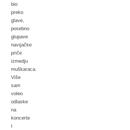
bio
preko
glave,
posebno
glupave
navijačke
priče
izmedju
muškaraca.
Više
sam
voleo
odlaske
na
koncerte
I