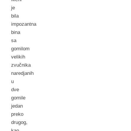
je
bila
impozantna
bina
sa
gomilom
velikih
zvučnika
naredjanih
u
dve
gomile
jedan
preko
drugog,
kao