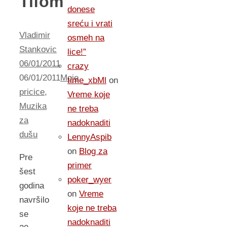
Tifom
donese
sreću i vrati
Vladimir
osmeh na
Stankovic
lice!”
06/01/2011
crazy
06/01/2011
Moje
time_xbMl
on
pricice
,
Vreme koje
Muzika
ne treba
za
nadoknaditi
dušu
LennyAspib
on
Blog za
Pre
primer
šest
poker_wyer
godina
on
Vreme
navršilo
koje ne treba
se
nadoknaditi