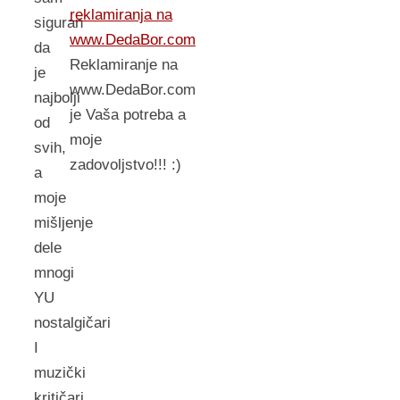
reklamiranja na
siguran
www.DedaBor.com
da
Reklamiranje na
je
www.DedaBor.com
najbolji
je Vaša potreba a
od
moje
svih,
zadovoljstvo!!! :)
a
moje
mišljenje
dele
mnogi
YU
nostalgičari
I
muzički
kritičari.