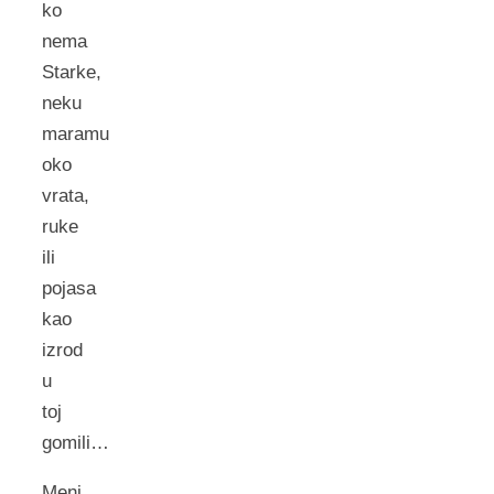
ko
nema
Starke,
neku
maramu
oko
vrata,
ruke
ili
pojasa
kao
izrod
u
toj
gomili…
Meni