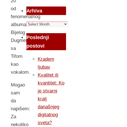
20
od
Arhiva
fenomenalnog
Arhiva
albuma
Bijelog
Poslednji
Dugmeta
postovi
sa
Tifom
Kradem
kao
ljubav
vokalom.
Kvalitet ili
kvantitet: Ko
Mogao
je stvarni
sam
kralj
da
današnjeg
napišem:
digitalnog
Za
sveta?
nekoliko