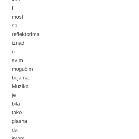
I
most
sa
reflektorima
iznad
u
svim
mogučim
bojama.
Muzika
je
bila
tako
glasna
da
imam