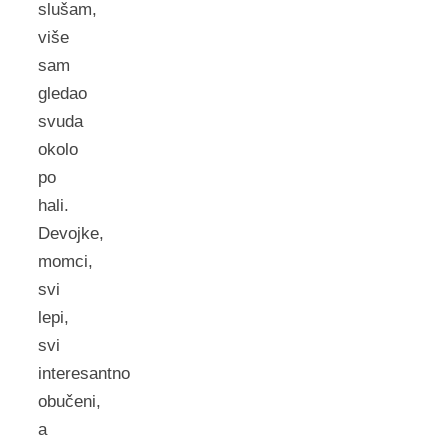
slušam,
više
sam
gledao
svuda
okolo
po
hali.
Devojke,
momci,
svi
lepi,
svi
interesantno
obučeni,
a