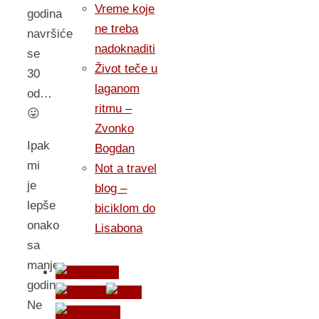
Vreme koje
godina
ne treba
navršiće
nadoknaditi
se
Život teče u
30
laganom
od…
ritmu –
😛
Zvonko
Ipak
Bogdan
mi
Not a travel
je
blog –
lepše
biciklom do
onako
Lisabona
sa
manje
godina.
Ne