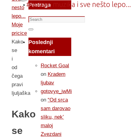
Pretraga
nesto
lepo...
Search
Moje
for:
Search
pricice
Kako
Poslednji
se
komentari
i
Rocket Goal
od
on
Kradem
čega
ljubav
pravi
gotovye_iwMi
ljuljaška
on
“Od srca
sam darovao
Kako
sliku, nek’
maloj
se
Zvezdani