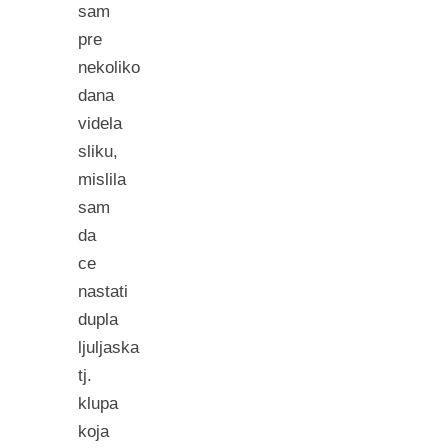
sam
pre
nekoliko
dana
videla
sliku,
mislila
sam
da
ce
nastati
dupla
ljuljaska
tj.
klupa
koja