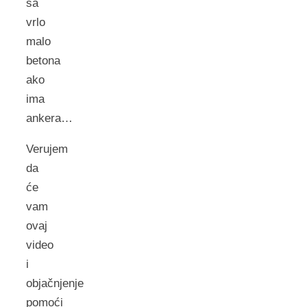
sa
vrlo
malo
betona
ako
ima
ankera…
Verujem
da
će
vam
ovaj
video
i
objačnjenje
pomoći