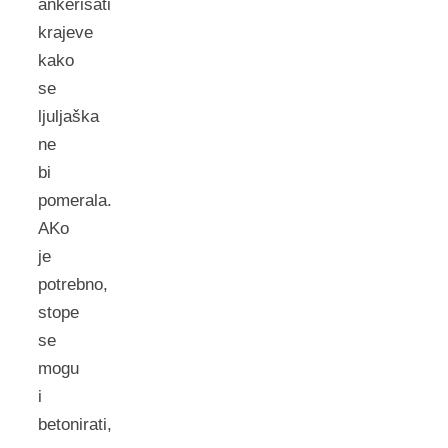
ankerisati
krajeve
kako
se
ljuljaška
ne
bi
pomerala.
AKo
je
potrebno,
stope
se
mogu
i
betonirati,