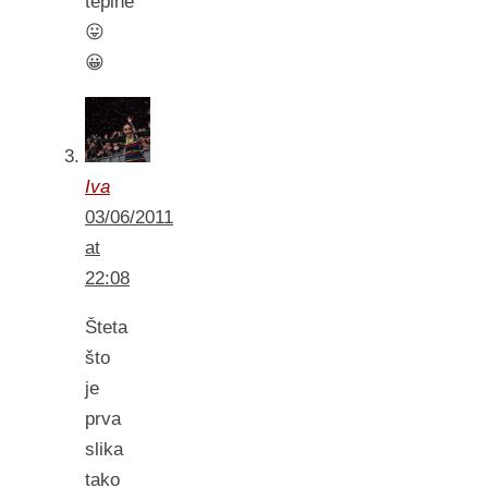
tepihe
😛
😀
Iva
03/06/2011
at
22:08
Šteta
što
je
prva
slika
tako