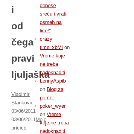
donese
i
sreću i vrati
osmeh na
od
lice!”
crazy
čega
time_xbMl
on
pravi
Vreme koje
ne treba
ljuljaška
nadoknaditi
LennyAspib
on
Blog za
Vladimir
primer
Stankovic
poker_wyer
03/06/2011
on
Vreme
03/06/2011
Moje
koje ne treba
pricice
nadoknaditi