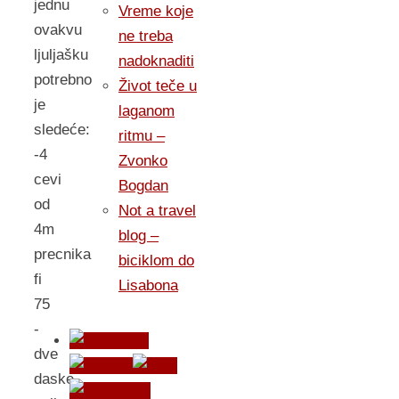
jednu
Vreme koje
ovakvu
ne treba
ljuljašku
nadoknaditi
potrebno
Život teče u
je
laganom
sledeće:
ritmu –
-4
Zvonko
cevi
Bogdan
od
Not a travel
4m
blog –
precnika
biciklom do
fi
Lisabona
75
-
dve
daske,