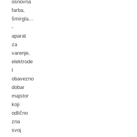
osnovna
farba,
šmirgla…
-
aparat
za
varenje,
elektrode
I
obavezno
dobar
majstor
koji
odlično
zna
svoj