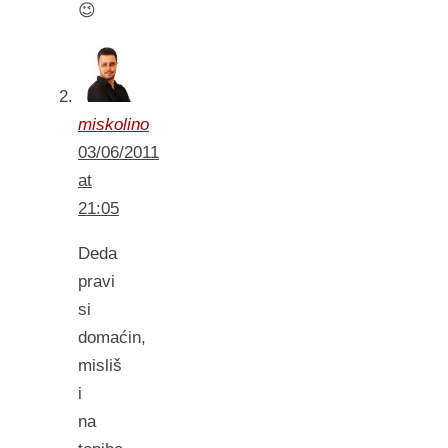
😉
miskolino
03/06/2011
at
21:05
Deda
pravi
si
domaćin,
misliš
i
na