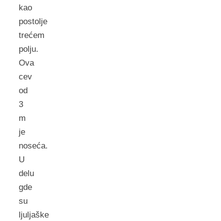
kao
postolje
trećem
polju.
Ova
cev
od
3
m
je
noseća.
U
delu
gde
su
ljuljaške