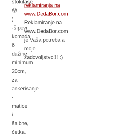
stokilaše
reklamiranja na
😛
www.DedaBor.com
)
Reklamiranje na
-šipovi
www.DedaBor.com
komada
je Vaša potreba a
6
moje
dužine
zadovoljstvo!!! :)
minimum
20cm,
za
ankerisanje
-
matice
i
šajbne,
četka,