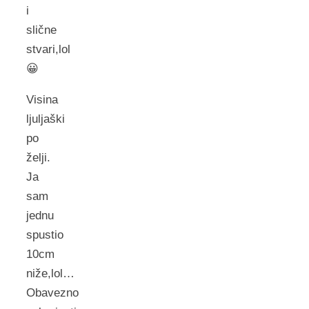
i
slične
stvari,lol
😀
Visina
ljuljaški
po
želji.
Ja
sam
jednu
spustio
10cm
niže,lol…
Obavezno