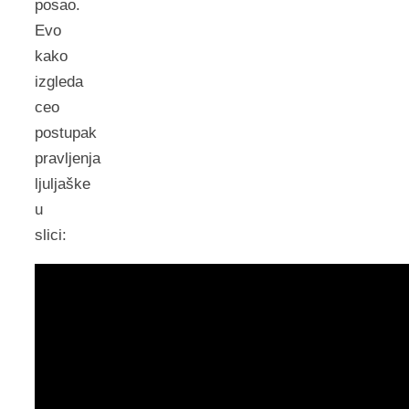
posao.
Evo
kako
izgleda
ceo
postupak
pravljenja
ljuljaške
u
slici: