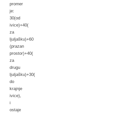
promer
je:
30(od
ivice)+40(
za
ljuljašku)+60
(prazan
prostor)+40(
za
drugu
ljuljašku)+30(
do
krajnje
ivice),
i
ostaje