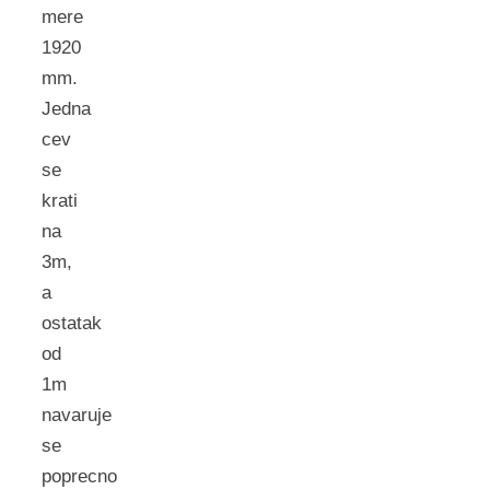
mere
1920
mm.
Jedna
cev
se
krati
na
3m,
a
ostatak
od
1m
navaruje
se
poprecno