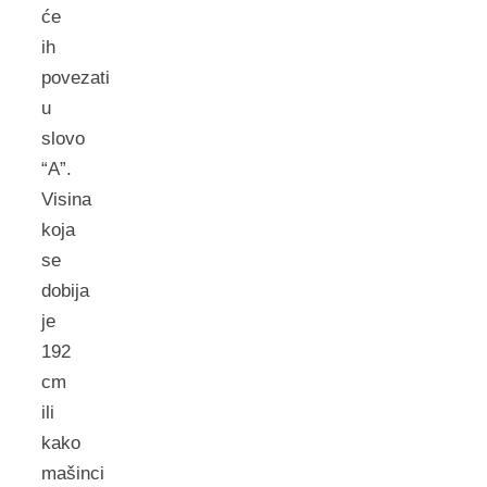
će
ih
povezati
u
slovo
“A”.
Visina
koja
se
dobija
je
192
cm
ili
kako
mašinci