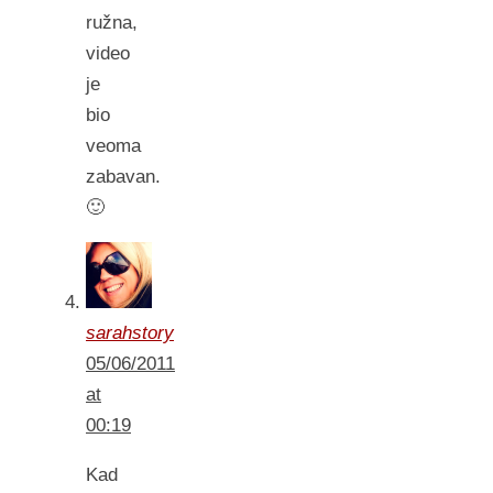
ružna,
video
je
bio
veoma
zabavan.
🙂
sarahstory
05/06/2011
at
00:19
Kad