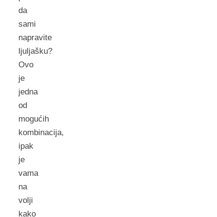
da
sami
napravite
ljuljašku?
Ovo
je
jedna
od
mogućih
kombinacija,
ipak
je
vama
na
volji
kako