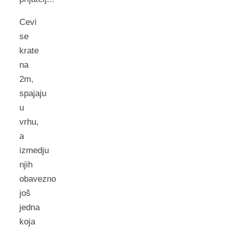
Cevi
se
krate
na
2m,
spajaju
u
vrhu,
a
izmedju
njih
obavezno
još
jedna
koja