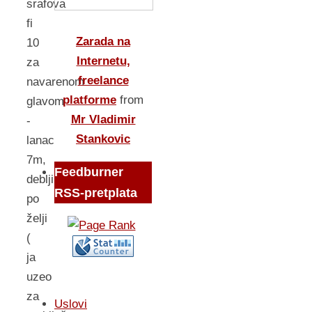
srafova
fi
Zarada na
10
Internetu,
za
freelance
navarenom
platforme
from
glavom
Mr Vladimir
-
Stankovic
lanac
7m,
Feedburner
debljina
RSS-pretplata
po
želji
(
ja
uzeo
za
Uslovi