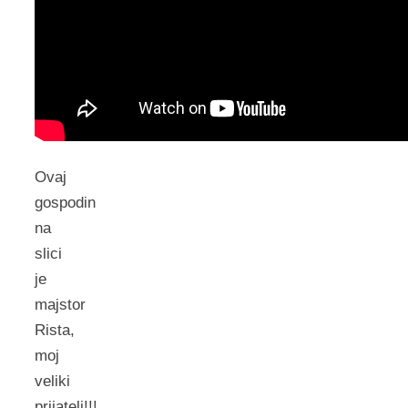
Ovaj
gospodin
na
slici
je
majstor
Rista,
moj
veliki
prijatelj!!!