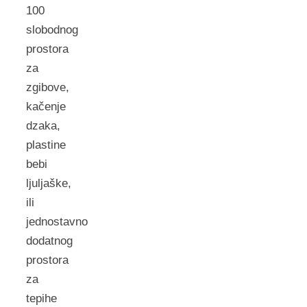
100
slobodnog
prostora
za
zgibove,
kačenje
dzaka,
plastine
bebi
ljuljaške,
ili
jednostavno
dodatnog
prostora
za
tepihe