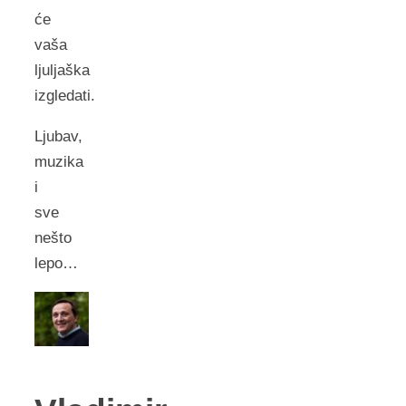
će
vaša
ljuljaška
izgledati.
Ljubav,
muzika
i
sve
nešto
lepo…