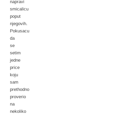
napravi
smicalicu
poput
njegovih.
Pokusacu
da
se
setim
jedne
price
koju
sam
prethodno
proverio
na
nekoliko