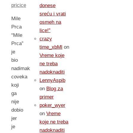
pricice
donese
sreću i vrati
Mile
osmeh na
Prca
lice!”
“Mile
crazy
Prca”
time_xbMl
on
je
Vreme koje
bio
ne treba
nadimak
nadoknaditi
coveka
LennyAspib
koji
on
Blog za
ga
primer
nije
poker_wyer
dobio
on
Vreme
jer
koje ne treba
je
nadoknaditi