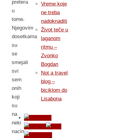
pretera
Vreme koje
u
ne treba
tome.
nadoknaditi
Njegovim
Život teče u
dosetkama
laganom
su
ritmu –
se
Zvonko
smejali
Bogdan
svi
Not a travel
sem
blog –
onih
biciklom do
koji
Lisabona
su
na
neki
nacin