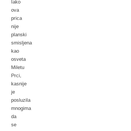
Iako
ova
prica
nije
planski
smisljena
kao
osveta
Miletu
Prci,
kasnije
je
posluzila
mnogima
da
se