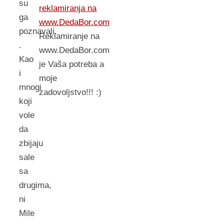
su
reklamiranja na
ga
www.DedaBor.com
poznavali.
Reklamiranje na
.
www.DedaBor.com
Kao
je Vaša potreba a
i
moje
mnogi
zadovoljstvo!!! :)
koji
vole
da
zbijaju
sale
sa
drugima,
ni
Mile