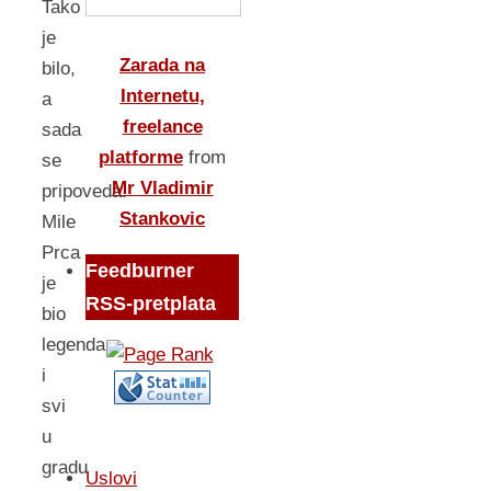
Tako
je
Zarada na
bilo,
Internetu,
a
freelance
sada
platforme
from
se
Mr Vladimir
pripoveda.
Stankovic
Mile
Prca
Feedburner
je
RSS-pretplata
bio
legenda
i
svi
u
gradu
Uslovi