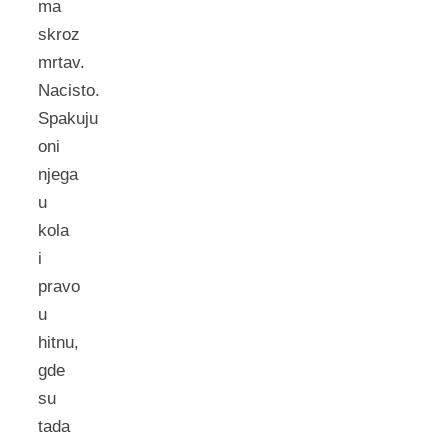
ma
skroz
mrtav.
Nacisto.
Spakuju
oni
njega
u
kola
i
pravo
u
hitnu,
gde
su
tada