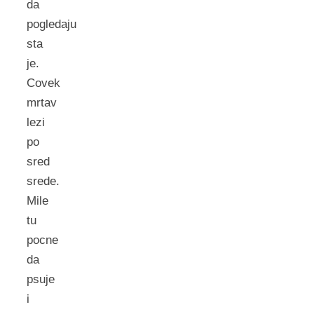
da
pogledaju
sta
je.
Covek
mrtav
lezi
po
sred
srede.
Mile
tu
pocne
da
psuje
i