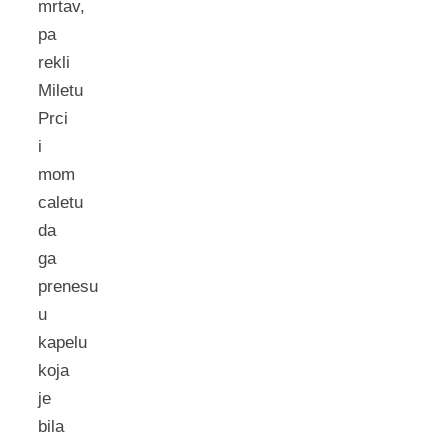
mrtav,
pa
rekli
Miletu
Prci
i
mom
caletu
da
ga
prenesu
u
kapelu
koja
je
bila