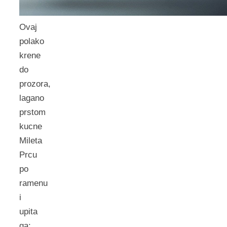
Ovaj
polako
krene
do
prozora,
lagano
prstom
kucne
Mileta
Prcu
po
ramenu
i
upita
ga: