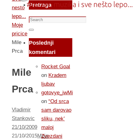
Pretraga
nesto
lepo...
Search
Moje
for:
Search
pricice
Mile
Poslednji
Prca
komentari
Rocket Goal
Mile
on
Kradem
ljubav
Prca
gotovye_iwMi
on
“Od srca
Vladimir
sam darovao
Stankovic
sliku, nek’
21/10/2009
maloj
21/10/2015
Moje
Zvezdani