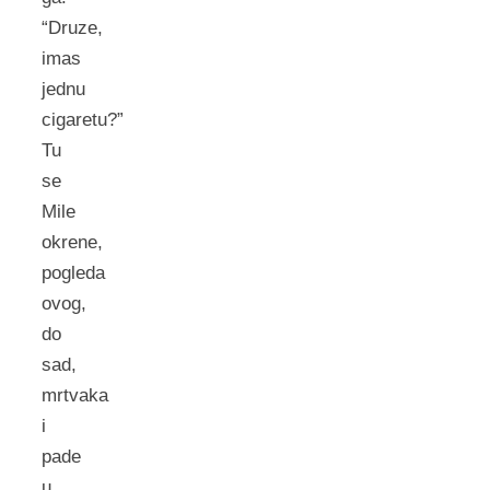
“Druze,
imas
jednu
cigaretu?”
Tu
se
Mile
okrene,
pogleda
ovog,
do
sad,
mrtvaka
i
pade
u