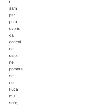
i
sam
par
puta
uverio
da
doticni
ne
dise,
ne
pomera
se,
ne
kuca
mu
srce,