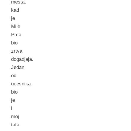
mesta,
kad
je
Mile
Prca
bio
zrtva
dogadjaja.
Jedan
od
ucesnika
bio
je
i
moj
tata.