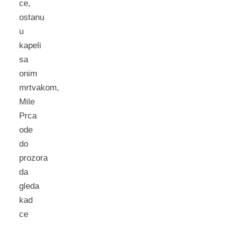
ce,
ostanu
u
kapeli
sa
onim
mrtvakom,
Mile
Prca
ode
do
prozora
da
gleda
kad
ce