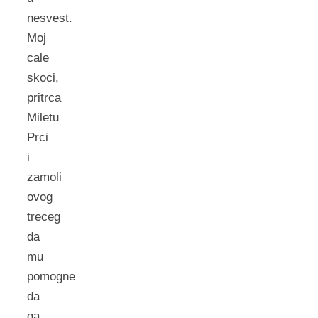
nesvest.
Moj
cale
skoci,
pritrca
Miletu
Prci
i
zamoli
ovog
treceg
da
mu
pomogne
da
ga