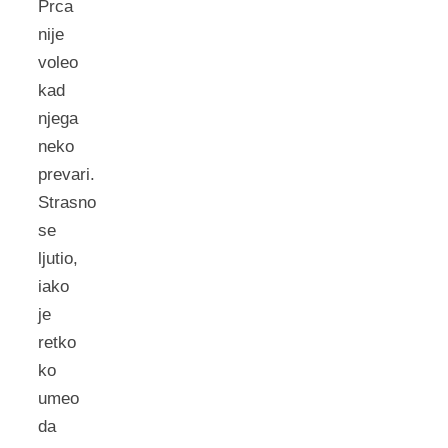
Prca
nije
voleo
kad
njega
neko
prevari.
Strasno
se
ljutio,
iako
je
retko
ko
umeo
da