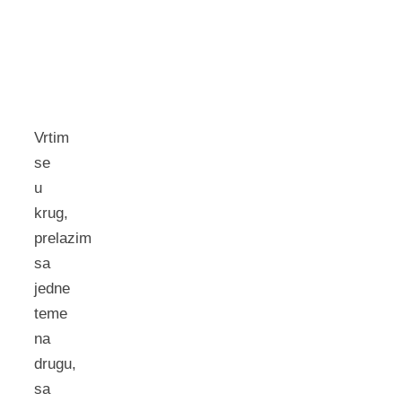
Vrtim
se
u
krug,
prelazim
sa
jedne
teme
na
drugu,
sa