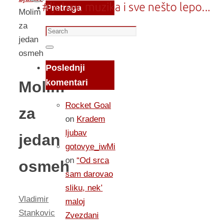
Pretraga
Molim
za
Search
jedan
for:
Search
osmeh
Poslednji
komentari
Molim
Rocket Goal
za
on
Kradem
ljubav
jedan
gotovye_iwMi
on
“Od srca
osmeh
sam darovao
sliku, nek’
Vladimir
maloj
Stankovic
Zvezdani