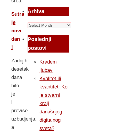
srca.
Arhiva
Sutra
je
Arhiva
novi
Poslednji
dan
!
postovi
Zadnjih
Kradem
desetak
ljubav
dana
Kvalitet ili
bilo
kvantitet: Ko
je
je stvarni
i
kralj
previse
današnjeg
uzbudjenja,
digitalnog
a
sveta?