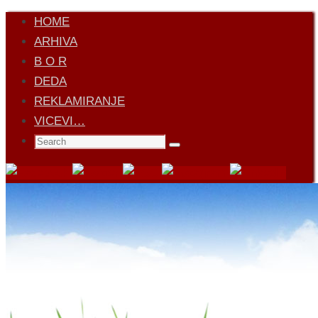
Skip
HOME
to
ARHIVA
content
B O R
DEDA
REKLAMIRANJE
VICEVI…
Search
Search
for: