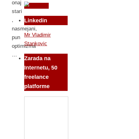
onaj
stari
,
Linkedin
nasmejani,
Mr Vladimir
pun
Stankovic
optimizma
…
Zarada na
Internetu, 50
freelance
platforme