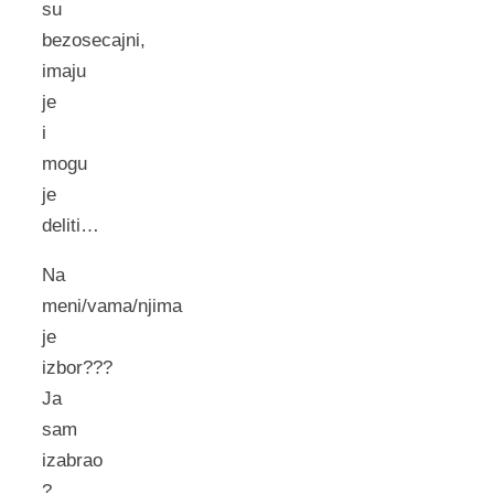
su
bezosecajni,
imaju
je
i
mogu
je
deliti…
Na
meni/vama/njima
je
izbor???
Ja
sam
izabrao
?