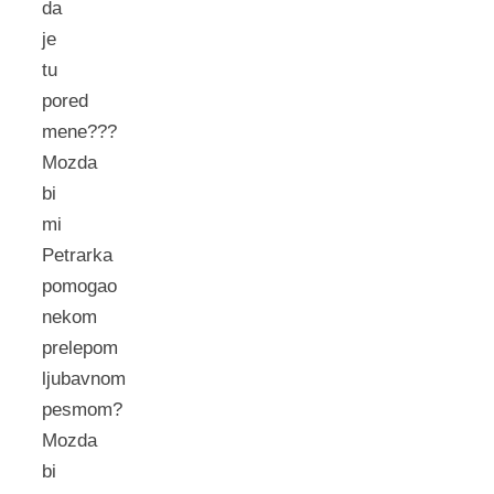
da
je
tu
pored
mene???
Mozda
bi
mi
Petrarka
pomogao
nekom
prelepom
ljubavnom
pesmom?
Mozda
bi