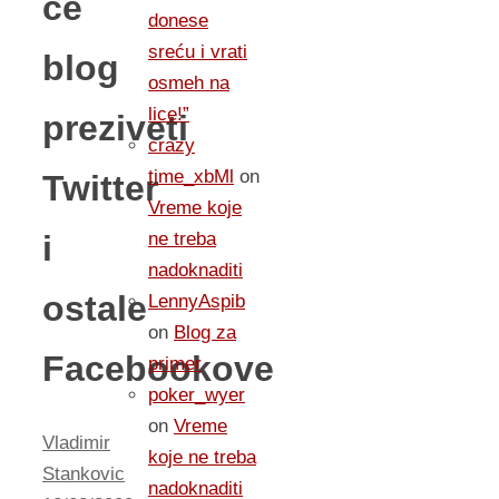
ce
donese
sreću i vrati
blog
osmeh na
lice!”
preziveti
crazy
time_xbMl
on
Twitter
Vreme koje
i
ne treba
nadoknaditi
ostale
LennyAspib
on
Blog za
Facebookove
primer
poker_wyer
on
Vreme
Vladimir
koje ne treba
Stankovic
nadoknaditi