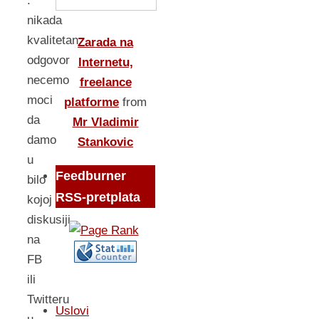
:
nikada
kvalitetan
Zarada na
odgovor
Internetu,
necemo
freelance
moci
platforme
from
da
Mr Vladimir
damo
Stankovic
u
Feedburner
bilo
RSS-pretplata
kojoj
diskusiji
na
FB
ili
Twitteru
Uslovi