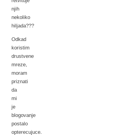
retvituje
njih
nekoliko
hiljada???
Odkad
koristim
drustvene
mreze,
moram
priznati
da
mi
je
blogovanje
postalo
opterecujuce.