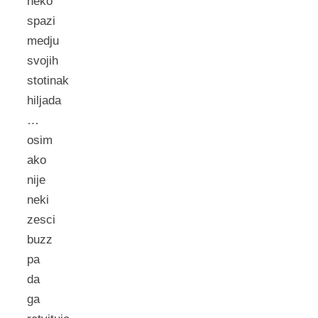
neko
spazi
medju
svojih
stotinak
hiljada
…
osim
ako
nije
neki
zesci
buzz
pa
da
ga