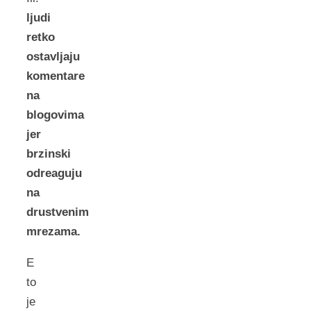
ljudi
retko
ostavljaju
komentare
na
blogovima
jer
brzinski
odreaguju
na
drustvenim
mrezama.
E
to
je