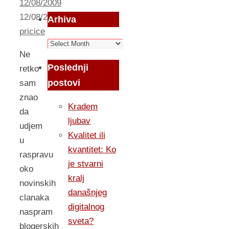
12/08/2009
12/08/2009
Moje
Arhiva
pricice
Arhiva
Ne
Poslednji
retko
postovi
sam
znao
Kradem
da
ljubav
udjem
Kvalitet ili
u
kvantitet: Ko
raspravu
je stvarni
oko
kralj
novinskih
današnjeg
clanaka
digitalnog
naspram
sveta?
blogerskih