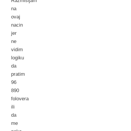
Razmisljam
na
ovaj
nacin
jer
ne
vidim
logiku
da
pratim
96
890
folovera
ili
da
me