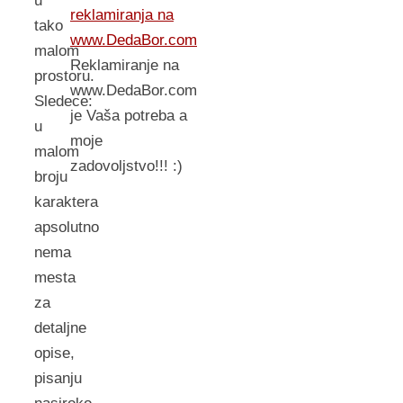
u
reklamiranja na
tako
www.DedaBor.com
malom
Reklamiranje na
prostoru.
www.DedaBor.com
Sledece:
je Vaša potreba a
u
moje
malom
zadovoljstvo!!! :)
broju
karaktera
apsolutno
nema
mesta
za
detaljne
opise,
pisanju