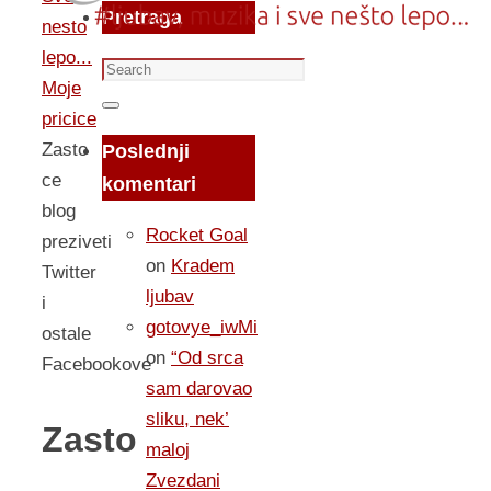
Pretraga
nesto
lepo...
Search
Moje
for:
Search
pricice
Zasto
Poslednji
ce
komentari
blog
Rocket Goal
preziveti
on
Kradem
Twitter
ljubav
i
gotovye_iwMi
ostale
on
“Od srca
Facebookove
sam darovao
sliku, nek’
Zasto
maloj
Zvezdani