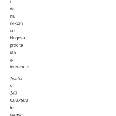
i
da
na
nekom
od
blogova
procita
sta
ga
interesuje.
Twitter
u
140
karaktera
to
nikada