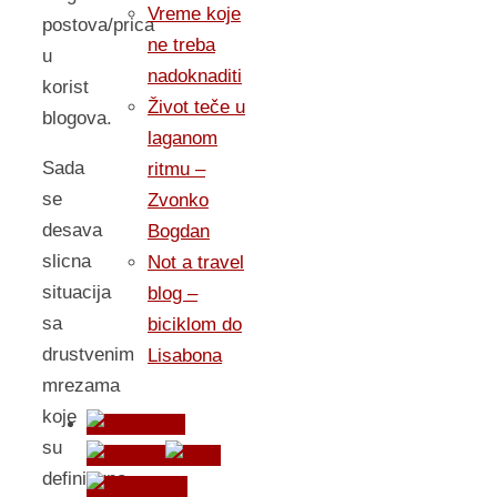
Vreme koje
postova/prica
ne treba
u
nadoknaditi
korist
Život teče u
blogova.
laganom
Sada
ritmu –
se
Zvonko
desava
Bogdan
slicna
Not a travel
situacija
blog –
sa
biciklom do
drustvenim
Lisabona
mrezama
koje
su
definitivno