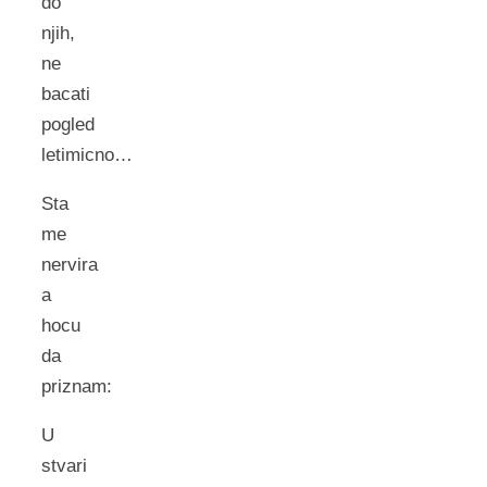
do
njih,
ne
bacati
pogled
letimicno…
Sta
me
nervira
a
hocu
da
priznam:
U
stvari