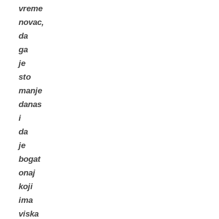
vreme
novac,
da
ga
je
sto
manje
danas
i
da
je
bogat
onaj
koji
ima
viska