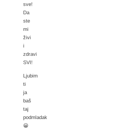
sve!
Da
ste
mi
živi
i
zdravi
SVI!
Ljubim
ti
ja
baš
taj
podmladak
😀