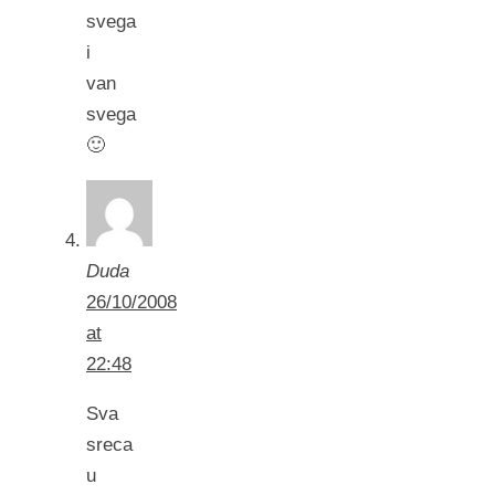
svega
i
van
svega
🙂
Duda
26/10/2008
at
22:48
Sva
sreca
u