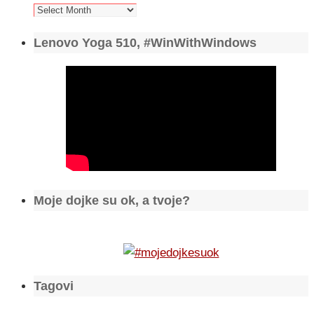
Arhiva
Lenovo Yoga 510, #WinWithWindows
Moje dojke su ok, a tvoje?
Tagovi