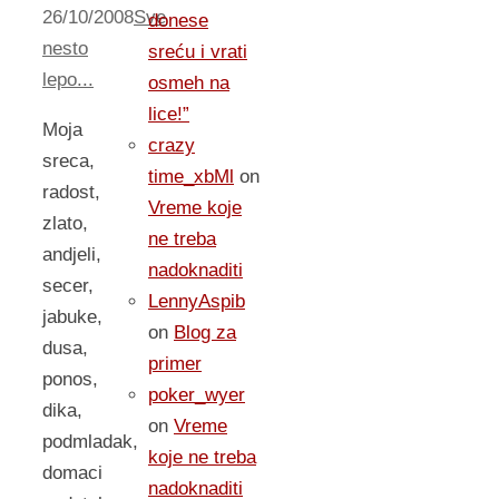
26/10/2008
Sve
donese
nesto
sreću i vrati
lepo...
osmeh na
lice!”
Moja
crazy
sreca,
time_xbMl
on
radost,
Vreme koje
zlato,
ne treba
andjeli,
nadoknaditi
secer,
LennyAspib
jabuke,
on
Blog za
dusa,
primer
ponos,
poker_wyer
dika,
on
Vreme
podmladak,
koje ne treba
domaci
nadoknaditi