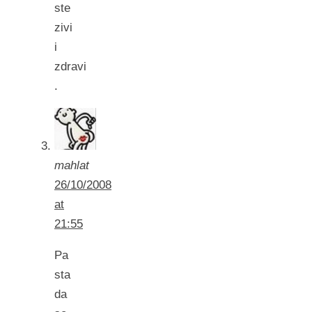
ste
zivi
i
zdravi
.
mahlat
26/10/2008
at
21:55
Pa
sta
da