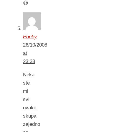
😆
Punky
26/10/2008
at
23:38
Neka
ste
mi
svi
ovako
skupa
zajedno