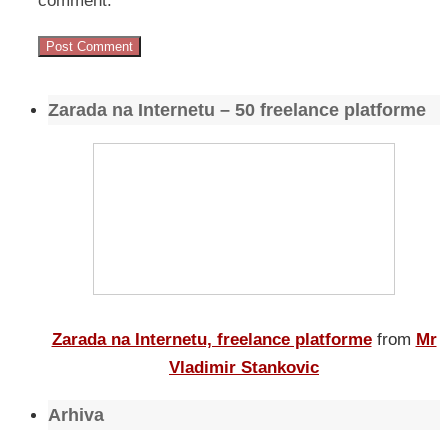
comment.
Zarada na Internetu – 50 freelance platforme
Zarada na Internetu, freelance platforme
from
Mr
Vladimir Stankovic
Arhiva