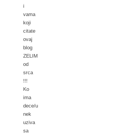
i
vama
koji
citate
ovaj
blog
ZELIM
od
srca
!!!
Ko
ima
dece/u
nek
uziva
sa