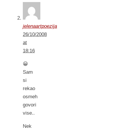
jelenaartpoezija
26/10/2008
at
18:16
😀
Sam
si
rekao
osmeh
govori
vise..
Nek