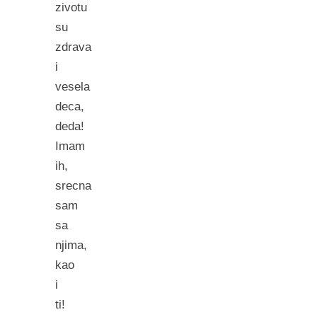
zivotu
su
zdrava
i
vesela
deca,
deda!
Imam
ih,
srecna
sam
sa
njima,
kao
i
ti!