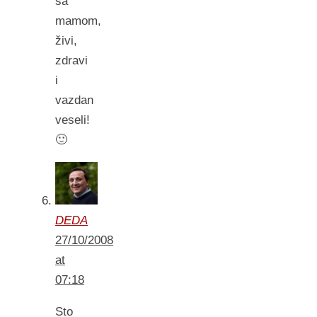
sa
mamom,
živi,
zdravi
i
vazdan
veseli!
🙂
DEDA
27/10/2008
at
07:18
Sto