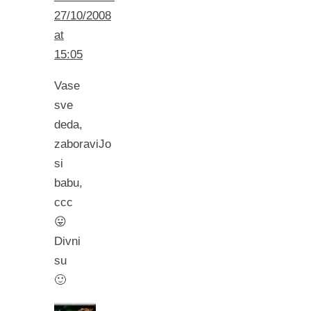
27/10/2008
at
15:05
Vase
sve
deda,
zaboraviJo
si
babu,
ccc
😛
Divni
su
🙂