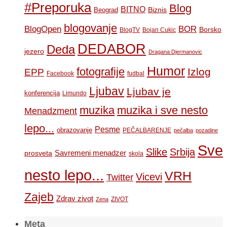
#Preporuka
Blog
BITNO
Biznis
Beograd
blogovanje
BOR
BlogOpen
Borsko
BlogTV
Bojan Cukic
DEDABOR
Deda
jezero
Dragana Djermanovic
Humor
fotografije
Izlog
EPP
Facebook
fudbal
Ljubav
Ljubav je
konferencija
Limundo
muzika
muzika i sve nesto
Menadzment
lepo...
Pesme
obrazovanje
PEČALBARENJE
pečalba
pozadine
Sve
Slike
Srbija
Savremeni menadzer
prosveta
skola
nesto lepo...
VRH
Vicevi
Twitter
Zajeb
Zdrav zivot
ZIVOT
Zena
Meta