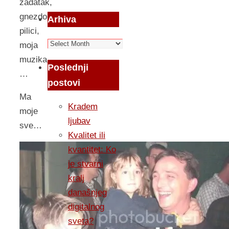
zadatak,
gnezdo,
Arhiva
pilici,
Arhiva
moja
muzika,
Poslednji
…
postovi
Ma
Kradem
moje
ljubav
sve…
Kvalitet ili
kvantitet: Ko
je stvarni
kralj
današnjeg
digitalnog
sveta?