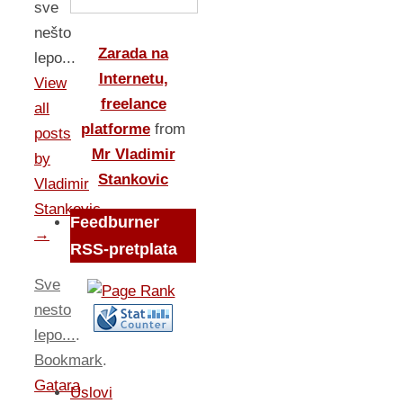
sve
nešto
Zarada na
lepo...
Internetu,
View
freelance
all
platforme
from
posts
Mr Vladimir
by
Stankovic
Vladimir
Stankovic
Feedburner
→
RSS-pretplata
Sve
nesto
lepo...
.
Bookmark
.
Gatara
Uslovi