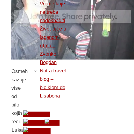
Vreme koje
ne treba
nadoknaditi
Život teče u
laganom
ritmu –
Zvonko
Bogdan
Not a travel
Osmeh
blog –
kazuje
biciklom do
vise
Lisabona
od
bilo
kojih
reci…
Luka