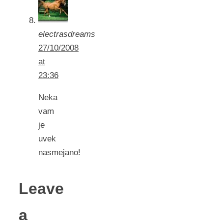
electrasdreams
27/10/2008
at
23:36
Neka
vam
je
uvek
nasmejano!
Leave
a