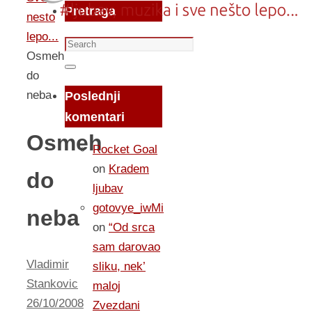
Pretraga
nesto
lepo...
Search
Osmeh
for:
Search
do
neba
Poslednji
komentari
Osmeh
Rocket Goal
on
Kradem
do
ljubav
gotovye_iwMi
neba
on
“Od srca
sam darovao
Vladimir
sliku, nek’
Stankovic
maloj
26/10/2008
Zvezdani