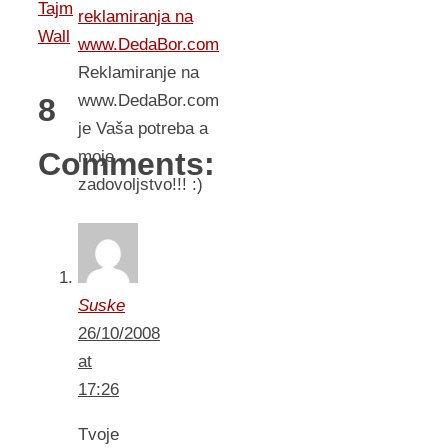
Tajm
reklamiranja na
Wall
www.DedaBor.com
Reklamiranje na
www.DedaBor.com
8
je Vaša potreba a
Comments:
moje
zadovoljstvo!!! :)
Suske
26/10/2008
at
17:26
Tvoje