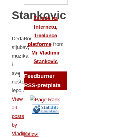
Stankovic
Zarada na
Internetu,
freelance
DedaBor
platforme
from
#ljubav,
Mr Vladimir
muzika
Stankovic
i
sve
Feedburner
nešto
RSS-pretplata
lepo...
View
all
posts
by
Vladimir
Uslovi