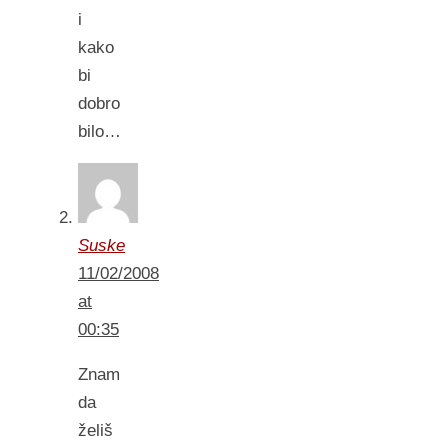
i
kako
bi
dobro
bilo…
Suske
11/02/2008
at
00:35
Znam
da
želiš