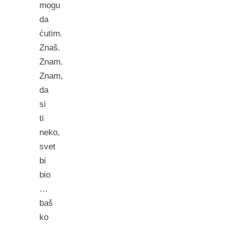
mogu
da
ćutim.
Znaš.
Znam.
Znam,
da
si
ti
neko,
svet
bi
bio
…
baš
ko