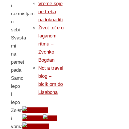
Vreme koje
i
ne treba
razmisljam
nadoknaditi
u
Život teče u
sebi
laganom
Svasta
ritmu –
mi
Zvonko
na
Bogdan
pamet
Not a travel
pada
blog –
Samo
biciklom do
lepo
Lisabona
i
lepo
Zelim
i
vama