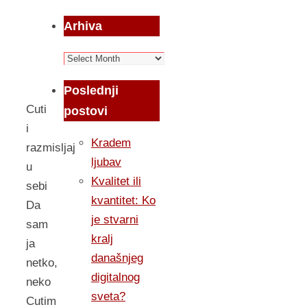
Arhiva
Arhiva
Poslednji
Cuti
postovi
i
Kradem
razmisljaj
ljubav
u
Kvalitet ili
sebi
kvantitet: Ko
Da
je stvarni
sam
kralj
ja
današnjeg
netko,
digitalnog
neko
sveta?
Cutim