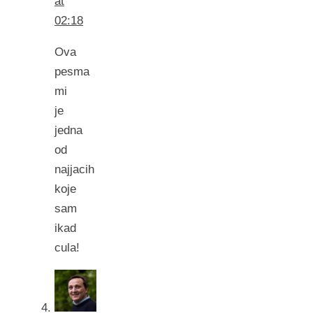
at
02:18
Ova
pesma
mi
je
jedna
od
najjacih
koje
sam
ikad
cula!