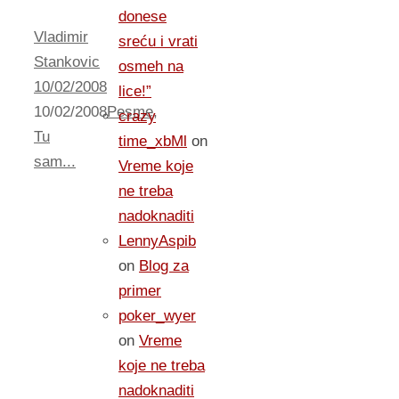
donese
Vladimir
sreću i vrati
Stankovic
osmeh na
10/02/2008
lice!”
10/02/2008
Pesme
,
crazy
Tu
time_xbMl
on
sam...
Vreme koje
ne treba
nadoknaditi
LennyAspib
on
Blog za
primer
poker_wyer
on
Vreme
koje ne treba
nadoknaditi