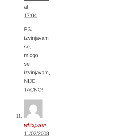
at
17:04
PS.
izvinjavam
se,
mlogo
se
izvinjavam,
NIJE
TACNO!
whisperer
11/02/2008