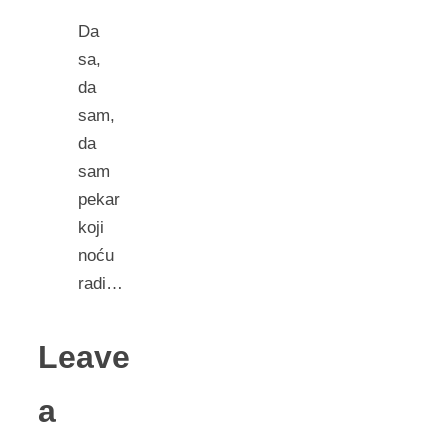
Da
sa,
da
sam,
da
sam
pekar
koji
noću
radi…
Leave
a