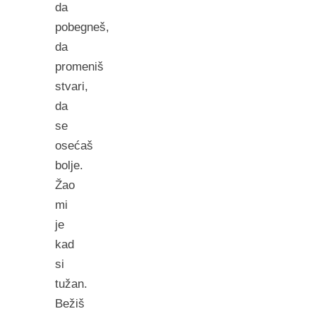
da
pobegneš,
da
promeniš
stvari,
da
se
osećaš
bolje.
Žao
mi
je
kad
si
tužan.
Bežiš