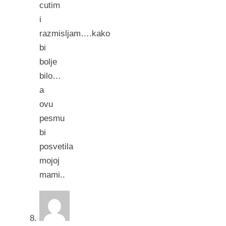
cutim
i
razmisljam….kako
bi
bolje
bilo…
a
ovu
pesmu
bi
posvetila
mojoj
mami..