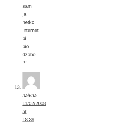
sam
ja
netko
internet
bi
bio
dzabe
!!!
naivna
11/02/2008
at
18:39