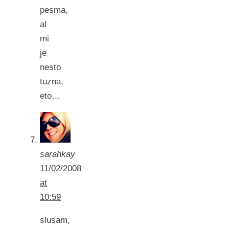
pesma,
al
mi
je
nesto
tuzna,
eto…
sarahkay
11/02/2008
at
10:59
slusam,