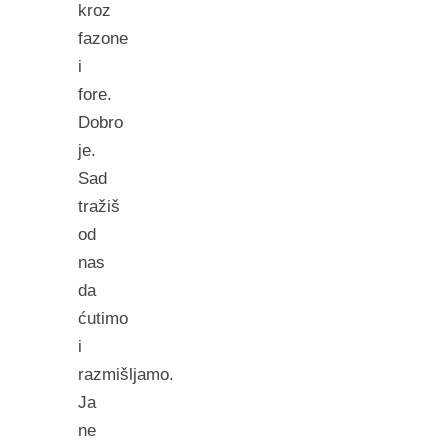
kroz
fazone
i
fore.
Dobro
je.
Sad
tražiš
od
nas
da
ćutimo
i
razmišljamo.
Ja
ne