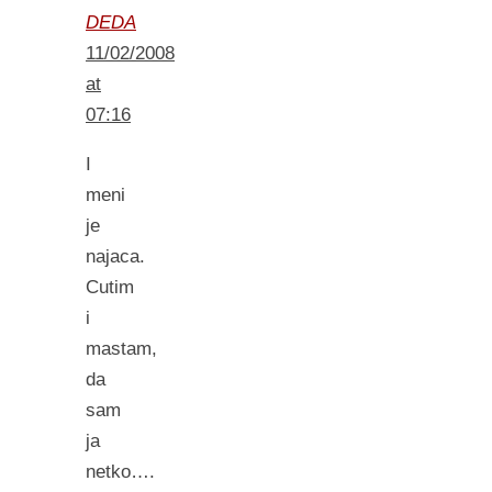
DEDA
11/02/2008
at
07:16
I
meni
je
najaca.
Cutim
i
mastam,
da
sam
ja
netko….