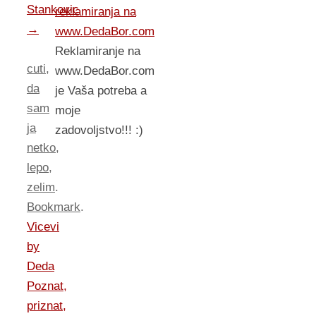
Stankovic
reklamiranja na
→
www.DedaBor.com
Reklamiranje na
cuti
,
www.DedaBor.com
da
je Vaša potreba a
sam
moje
ja
zadovoljstvo!!! :)
netko
,
lepo
,
zelim
.
Bookmark
.
Vicevi
by
Deda
Poznat,
priznat,