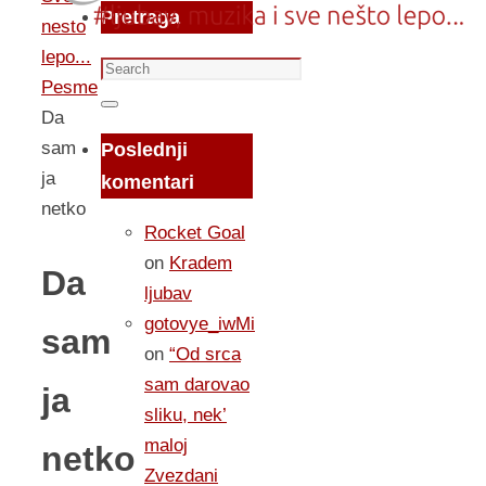
Pretraga
nesto
lepo...
Search
Pesme
for:
Search
Da
sam
Poslednji
ja
komentari
netko
Rocket Goal
on
Kradem
Da
ljubav
gotovye_iwMi
sam
on
“Od srca
sam darovao
ja
sliku, nek’
maloj
netko
Zvezdani