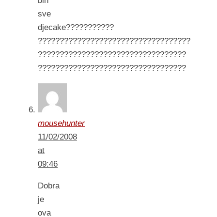
bih
sve
djecake???????????
???????????????????????????????????
??????????????????????????????????
??????????????????????????????????
mousehunter
11/02/2008
at
09:46
Dobra
je
ova