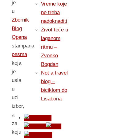
je
Vreme koje
u
ne treba
Zbornik
nadoknaditi
Blog
Život teče u
Opena
laganom
stampana
ritmu –
pesma
Zvonko
koja
Bogdan
je
Not a travel
usla
blog –
u
biciklom do
uzi
Lisabona
izbor,
a
za
koju