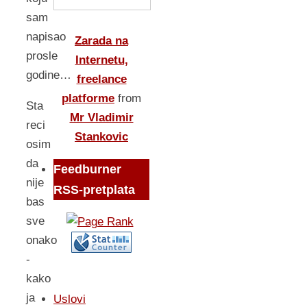
sam
napisao
Zarada na
prosle
Internetu,
godine…
freelance
platforme
from
Sta
Mr Vladimir
reci
Stankovic
osim
da
Feedburner
nije
RSS-pretplata
bas
sve
onako
-
kako
ja
Uslovi