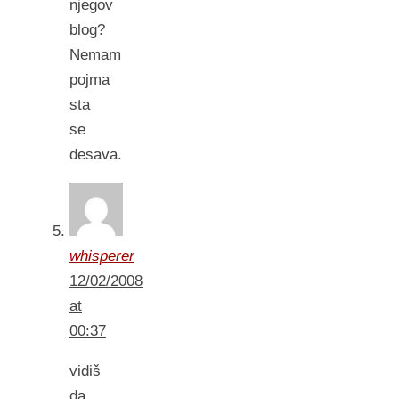
njegov
blog?
Nemam
pojma
sta
se
desava.
whisperer
12/02/2008
at
00:37
vidiš
da