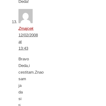
Deda!
Zmajcek
12/02/2008
at
13:43
Bravo
Deda,i
cestitam.Znao
sam
ja
da
si
ti