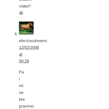
video?
😀
electrasdreams
12/02/2008
at
00:29
Pa
i
mi
se
bre
pravimo