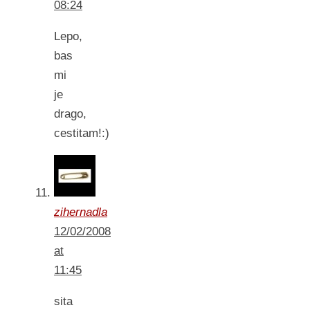
08:24
Lepo,
bas
mi
je
drago,
cestitam!:)
zihernadla
12/02/2008
at
11:45
sita