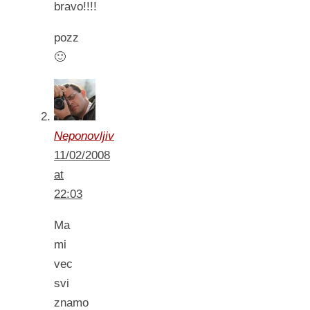
bravo!!!!
pozz
🙂
Neponovljiv
11/02/2008
at
22:03
Ma
mi
vec
svi
znamo