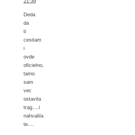
21:39
Deda
da
ti
cesitam
i
ovde
oficielno,
tamo
sam
vec
ostavila
trag….i
nahvalila
te….