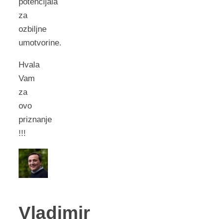
potencijala
za
ozbiljne
umotvorine.
Hvala
Vam
za
ovo
priznanje
!!!
Vladimir