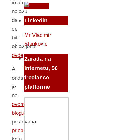
imam
najavu
da
Linkedin
ce
Mr Vladimir
biti
Stankovic
objavljena
ovde
…
Zarada na
Internetu, 50
A
freelance
onda
platforme
je
na
ovom
blogu
postovana
prica
koju