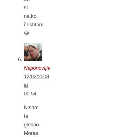
si
netko.
čestitam.
😀
Neponovljiv
12/02/2008
at
00:54
Nisam
te
gledao.
Moras