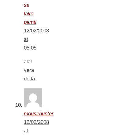
se
lako
pamti
12/02/2008
at
05:05
alal
vera
deda
mousehunter
12/02/2008
at