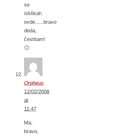
se
isklikah
ovde…..bravo
deda,
čestitam!
🙂
Orpheus
12/02/2008
at
11:47
Ma,
bravo,