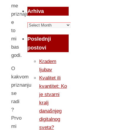
me
Arhiva
priznaju,
e
Arhiva
to
Poslednji
mi
bas
postovi
godi.
Kradem
O
ljubav
kakvom
Kvalitet ili
priznanju
kvantitet: Ko
se
je stvarni
radi
kralj
?
današnjeg
Prvo
digitalnog
mi
sveta?