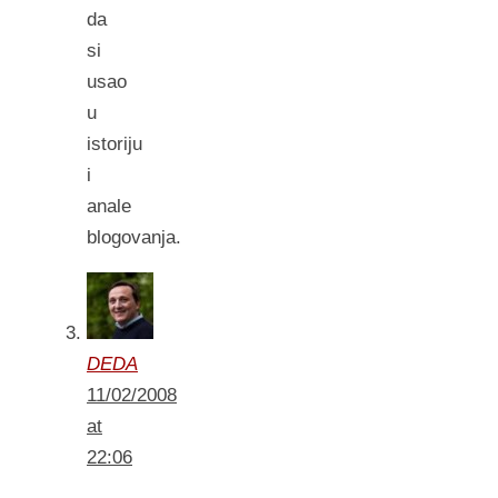
da
si
usao
u
istoriju
i
anale
blogovanja.
DEDA
11/02/2008
at
22:06