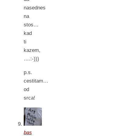
nasednes
na
stos…
kad
ti
kazem,
….:-)))
p.s.
cestitam…
od
srca!
bas