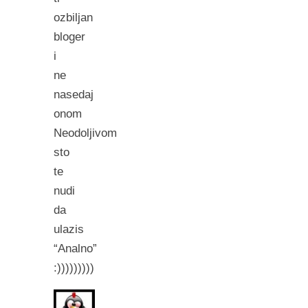
ozbiljan
bloger
i
ne
nasedaj
onom
Neodoljivom
sto
te
nudi
da
ulazis
“Analno”
:)))))))))