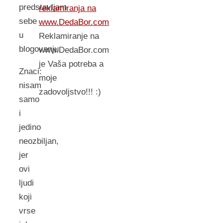
predstavljam
reklamiranja na
sebe
www.DedaBor.com
u
Reklamiranje na
blogovanju.
www.DedaBor.com
je Vaša potreba a
Znaci:
moje
nisam
zadovoljstvo!!! :)
samo
i
jedino
neozbiljan,
jer
ovi
ljudi
koji
vrse