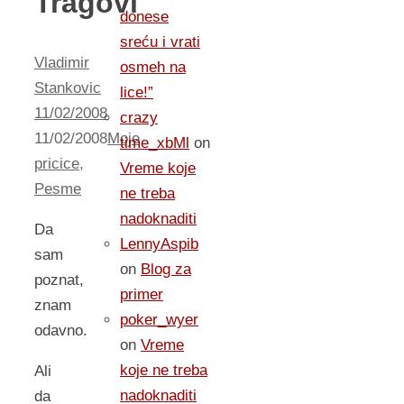
Tragovi
donese
sreću i vrati
Vladimir
osmeh na
Stankovic
lice!”
11/02/2008
crazy
11/02/2008
Moje
time_xbMl
on
pricice
,
Vreme koje
Pesme
ne treba
nadoknaditi
Da
LennyAspib
sam
on
Blog za
poznat,
primer
znam
poker_wyer
odavno.
on
Vreme
koje ne treba
Ali
nadoknaditi
da