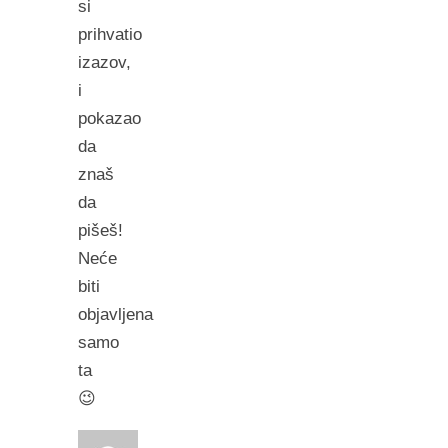
si
prihvatio
izazov,
i
pokazao
da
znaš
da
pišeš!
Neće
biti
objavljena
samo
ta
😉