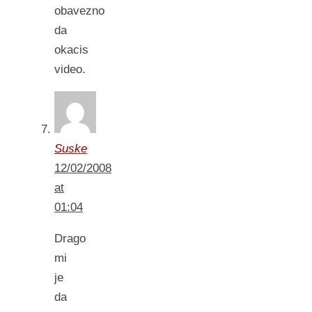
obavezno
da
okacis
video.
Suske
12/02/2008
at
01:04
Drago
mi
je
da