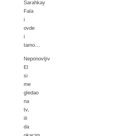
Sarahkay
Fala
i
ovde
i
tamo…
Neponovljiv
El
si
me
gledao
na
tv,
ili
da
okacim