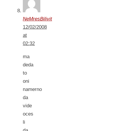
NeMresBilivit
12/02/2008
at
02:32
ma
deda
to
oni
namerno
da
vide
oces
li
da