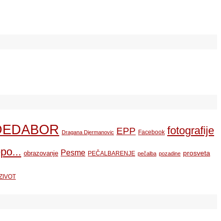
DEDABOR
fotografije
EPP
Facebook
Dragana Djermanovic
po...
Pesme
prosveta
obrazovanje
PEČALBARENJE
pečalba
pozadine
ZIVOT