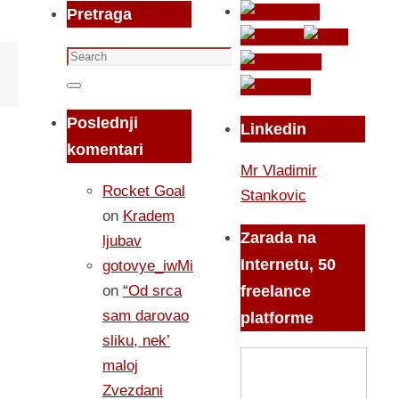
Pretraga
Search
for:
Search
Poslednji
Linkedin
komentari
Mr Vladimir
Rocket Goal
Stankovic
on
Kradem
Zarada na
ljubav
Internetu, 50
gotovye_iwMi
on
“Od srca
freelance
sam darovao
platforme
sliku, nek’
maloj
Zvezdani