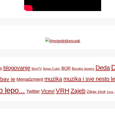
Deda
blogovanje
BOR
n
Borsko jezero
BlogTV
Bojan Cukic
ubav je
muzika
muzika i sve nesto le
Menadzment
 lepo...
VRH
Zajeb
Vicevi
Twitter
Zdrav zivot
Zena