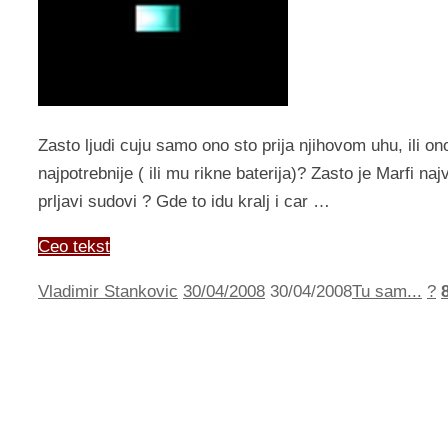
Zasto ljudi cuju samo ono sto prija njihovom uhu, ili o
najpotrebnije ( ili mu rikne baterija)? Zasto je Marfi
prljavi sudovi ? Gde to idu kralj i car …
Ceo tekst
Vladimir Stankovic
30/04/2008
30/04/2008
Tu sam...
?