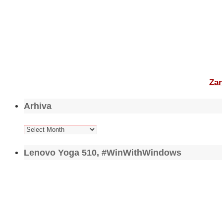
Zar
Arhiva
Arhiva
Lenovo Yoga 510, #WinWithWindows