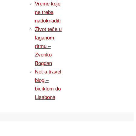
Vreme koje
ne treba
nadoknaditi
Život teče u
laganom
ritmu –
Zvonko
Bogdan
Not a travel
blog –
biciklom do
Lisabona