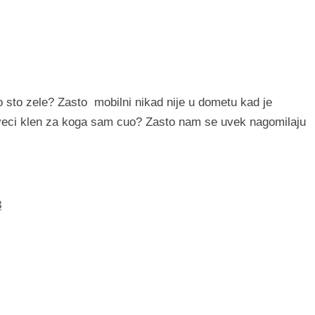
no sto zele? Zasto mobilni nikad nije u dometu kad je
 najveci klen za koga sam cuo? Zasto nam se uvek nagomilaju
8