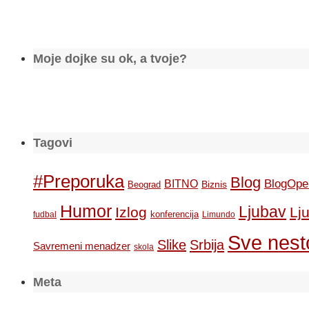
Moje dojke su ok, a tvoje?
Tagovi
#Preporuka
Blog
BlogOpe
BITNO
Biznis
Beograd
Humor
Ljubav
Izlog
Lj
konferencija
fudbal
Limundo
Sve nesto
Slike
Srbija
Savremeni menadzer
skola
Meta