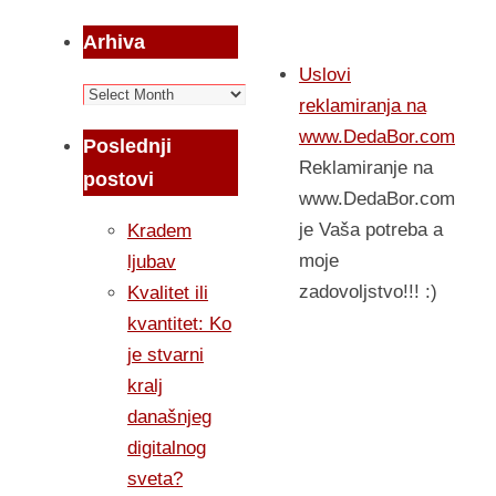
Arhiva
Uslovi
Arhiva
reklamiranja na
www.DedaBor.com
Poslednji
Reklamiranje na
postovi
www.DedaBor.com
je Vaša potreba a
Kradem
moje
ljubav
zadovoljstvo!!! :)
Kvalitet ili
kvantitet: Ko
je stvarni
kralj
današnjeg
digitalnog
sveta?