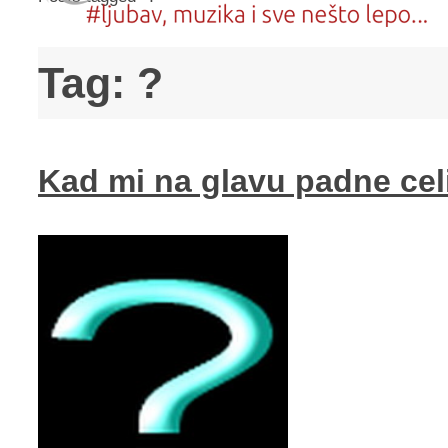
Tag:
?
Kad mi na glavu padne cel