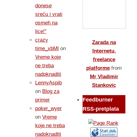
donese
sreću i vrati
osmeh na
lice!”
crazy
Zarada na
time_xbMl
on
Internetu,
Vreme koje
freelance
ne treba
platforme
from
nadoknaditi
Mr Vladimir
LennyAspib
Stankovic
on
Blog za
Feedburner
primer
poker_wyer
RSS-pretplata
on
Vreme
koje ne treba
nadoknaditi